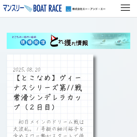
2025.08.20
【とこなめ】ヴィー
ナスシリーズ第11戦
常滑シンデレラカッ
プ（２日目）
初日メインのドリーム戦は
大波乱。１号艇の細川裕子を
含めスロー勢がスタートで後