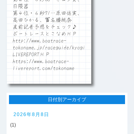
日隈茜
第４位・６秒71…原田佑実、
高田ひかる、冨名腰桃奈
直前記者予想をチェック♪
ボートレースとこなめＨＰ
http://www.boatrace-
tokoname.jp/raceguide/kyogi06
LIVEREPORTＨＰ
https://www.boatrace-
livereport.com/tokoname
日付別アーカイブ
2026年8月8日
(1)