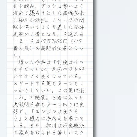
手を踏み、ダッシュ勢いよく
攻めて捲ろうとした西橋奈未
に細川が抵抗。１マークの間
隙を突いてまくり差した今井
美亜が１着となり、３連単６
－２－３は17万7670円（117
番人気）の高配当決着となっ
た。
勝った今井は「前検はイマ
イチだったが、片面ペラを叩
いてすごく良くなっている。
スタートする足もターンもし
っかりしていた。この足は楽
しみ」と絶賛。３着に入った
大瀧明日香もターン回りは良
好で、「エンジンは良さそ
う」と機力に手応えを感じて
いる。また、細川は不良航法
で減点を取られる苦しいスタ