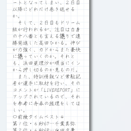
ートとなってしまい、２日目
以降にどれだけ巻き返せる
か。
そして、２日目もドリーム
組が行われるが、注目は自身
の十八番とも言える捲りで連
勝発進した高田ひかる。伸び
が力強く、カドからまた豪快
に捲っていくのか。それと
も、浜田亜理沙が順当にイン
から押し切るのか見ものだ。
また、特訓情報など常駐記
者が選手に取材を行い、その
コメントが「LIVEREPORT」に
アップされているので、それ
を参考に舟券の推理をしてほ
しい。
〇前検タイムベスト４
第１位・６秒67…千葉真弥
第２位・６秒68…中田夕貴、