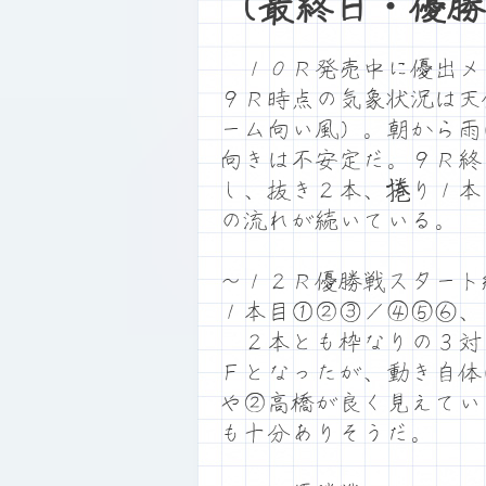
（最終日・優勝
１０Ｒ発売中に優出メ
９Ｒ時点の気象状況は天
ーム向い風）。朝から雨
向きは不安定だ。９Ｒ終
し、抜き２本、捲り１本
の流れが続いている。
～１２Ｒ優勝戦スタート
１本目①②③／④⑤⑥、
２本とも枠なりの３対
Ｆとなったが、動き自体
や②高橋が良く見えてい
も十分ありそうだ。