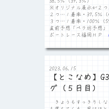
38.5％（39.3％）
※オリジナル展示が２つ
２つ…１着率・37.5％（4
３つ…１着率・100％（59
直前予想「ペラ坊予想」
ボートレース福岡ＨＰ
2023.06.15
【とこなめ】G
グ（５日目）
きょうもすっきりしな
も落ちてくる。風はほと