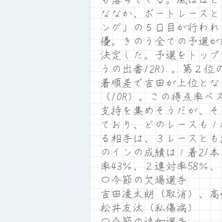
ななか、ボートレースと
ング」の５日目が行われる
優。きのう全ての予選が
決定した。予選をトップ
うの出番12R）。第２位
着順差で吉田が上位とな
（10R）。この得点率
支持を集めそうだが、そ
ており、どのレースも１
る相手は、３レースとも
のインの成績は１着21
率43％、２連対率58％
〇今節の欠場選手
吉田凌太朗（取消）、高
松井友汰（私傷病）
〇今節の追加選手