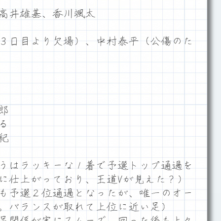
高井雄基、香川颯太
３日目より欠場）、中村泰平（公傷のた
郎
る
紀
うはラッキーな１着で予選トップ通過を
に仕上がっており、王道Vが見えた？）
も予選２位通過となったが、唯一のオー
。バランスが取れて上位に近い足）
足関係が実にスムーズ。回った後も上々