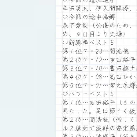
牟田奨太、伊久間陽優、
〇今節の途中帰郷
森下愛梨（公傷のため、
め、４日目より欠場）
〇新勝率ベスト５
第１位７・23…関浩哉
第２位７・12…吉田裕平
第３位７・10…豊田健士
第４位７・08…高田ひか
第５位７・01…宮之原輝
〇パワーベスト５
第１位…吉田裕平（きの
果たした。足は節イチ級
第２位…関浩哉（惜しく
ル２連対で抜群の安定感
第３位…小池修平（行き