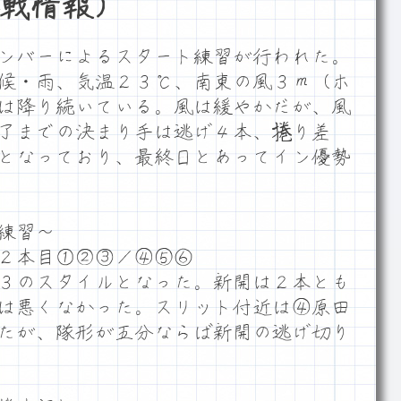
戦情報）
ンバーによるスタート練習が行われた。
候・雨、気温２３℃、南東の風３ｍ（ホ
は降り続いている。風は緩やかだが、風
了までの決まり手は逃げ４本、捲り差
となっており、最終日とあってイン優勢
練習～
２本目①②③／④⑤⑥
３のスタイルとなった。新開は２本とも
は悪くなかった。スリット付近は④原田
たが、隊形が五分ならば新開の逃げ切り