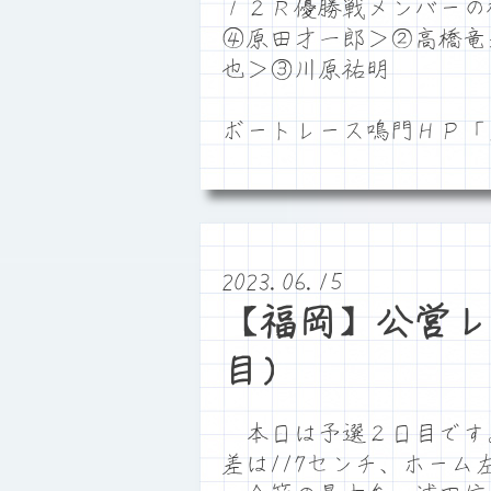
１２Ｒ優勝戦メンバーの
④原田才一郎＞②高橋竜
也＞③川原祐明
ボートレース鳴門ＨＰ
2023.06.15
【福岡】公営レ
目）
本日は予選２日目です。満
差は117センチ、ホー