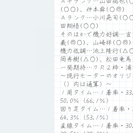
Ａ＋ランク…山田祐也(
(○○)、仲本舜(○◎)
Ａランク…小川晃司(○○
田翔悟(○○)
そのほかで機力好調…吉
義(◎○)、山崎祥(○◎)
機力低調…池上隆行(△○
岡秀樹(△○)、松田竜馬
一発期待…７Ｒ２枠・浦
～現行モーターのオリジ
（）内は通算）～
１周タイム…１着率・33.
50.0％（66.1％）
回り足タイム…１着率・35
64.3％（53.1％）
直線タイム…１着率・30.