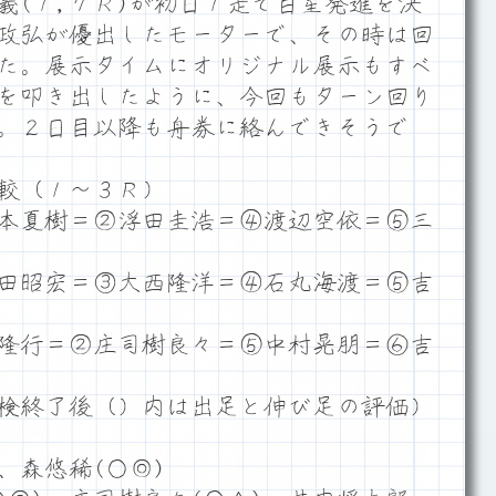
(１,７Ｒ)が初日１走で白星発進を決
富政弘が優出したモーターで、その時は回
た。展示タイムにオリジナル展示もすべ
を叩き出したように、今回もターン回り
。２日目以降も舟券に絡んできそうで
較（１～３Ｒ）
本夏樹＝②浮田圭浩＝④渡辺空依＝⑤三
田昭宏＝③大西隆洋＝④石丸海渡＝⑤吉
隆行＝②庄司樹良々＝⑤中村晃朋＝⑥吉
検終了後（）内は出足と伸び足の評価）
、森悠稀(○◎)