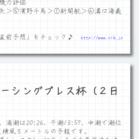
機力評価
矢＞⑤濱野斗馬＞①新開航＞⑥溝口海義
「直前予想」をチェック♪
http://www.n14.jp
ーシングプレス杯（２日
潮は20:26、干潮13:57、中潮で潮位
ム左横風５メートルの予報です。