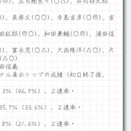
○◎)、庄司樹良々(○△)、井内将太郎
)、泉啓文(○○)、寺島吉彦(○◎)、吉
田拡郎(◎○)、和田兼輔(○◎)、浦田信
)、富永茂(○△)、大西隆洋(△○)、片
(△○)
田信義
ナル展示トップの成績（初日終了後、
3％（46.9％）、２連率・
.7％（33.6％）、２連率・
8％（21.6％）、２連率・