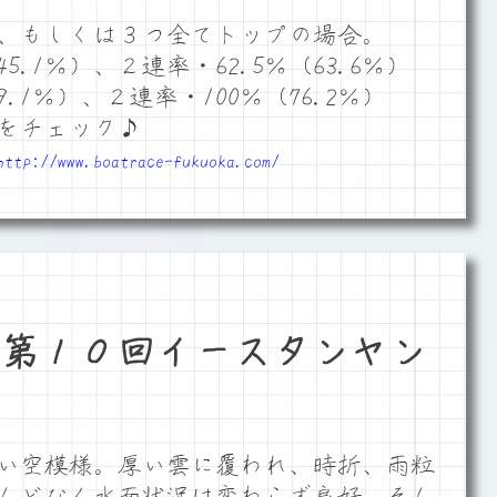
、もしくは３つ全てトップの場合。
5.1％）、２連率・62.5％（63.6％）
.1％）、２連率・100％（76.2％）
をチェック♪
http://www.boatrace-fukuoka.com/
3第１０回イースタンヤン
い空模様。厚い雲に覆われ、時折、雨粒
んどなく水面状況は変わらず良好。そん