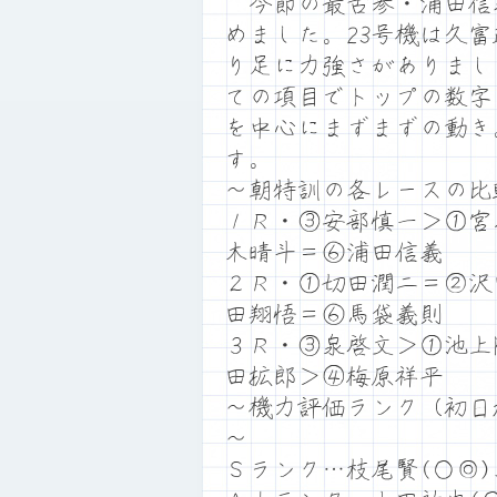
今節の最古参・浦田信義
めました。23号機は久
り足に力強さがありまし
ての項目でトップの数字
を中心にまずまずの動き
す。
～朝特訓の各レースの比
１Ｒ・③安部慎一＞①宮
木晴斗＝⑥浦田信義
２Ｒ・①切田潤二＝②沢
田翔悟＝⑥馬袋義則
３Ｒ・③泉啓文＞①池上
田拡郎＞④梅原祥平
～機力評価ランク（初日
～
Ｓランク…枝尾賢(○◎)