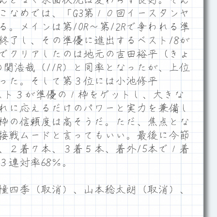
こなめでは、「G3第１０回イースタンヤ
。メインは第10R～第12Rで争われる準
終了し、その準優に進出するベスト18が
でクリアしたのは地元の吉田裕平（きょ
の関浩哉（11R）と同率となったが、上位
った。そして第３位には小池修平
ベスト３が準優の１枠をゲットし、大きな
れに応えるだけのパワーと実力を兼備し
枠の信頼度は高そうだ。ただ、焦点とな
接戦ムードと言ってもいい。最後に今節
本、２着７本、３着５本、着外15本で１着
、３連対率68％。
憧四季（取消）、山本稔太朗（取消）、