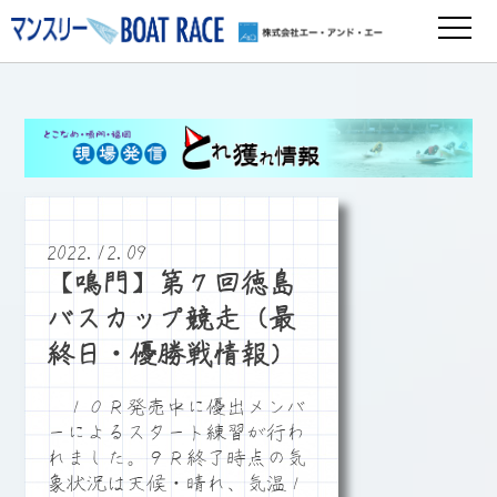
2022.12.09
【鳴門】第７回徳島
バスカップ競走（最
終日・優勝戦情報）
１０Ｒ発売中に優出メンバ
ーによるスタート練習が行わ
れました。９Ｒ終了時点の気
象状況は天候・晴れ、気温１