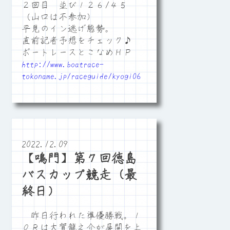
２回目 並び１２６/４５
（山口は不参加）
平見のイン逃げ態勢。
直前記者予想をチェック♪
ボートレースとこなめＨＰ
http://www.boatrace-
tokoname.jp/raceguide/kyogi06
2022.12.09
【鳴門】第７回徳島
バスカップ競走（最
終日）
昨日行われた準優勝戦。１
０Ｒは大賀龍之介が展開を上