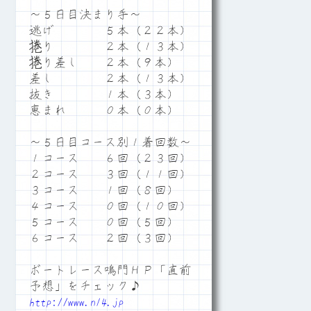
～５日目決まり手～
逃げ ５本（２２本）
捲り ２本（１３本）
捲り差し ２本（９本）
差し ２本（１３本）
抜き １本（３本）
恵まれ ０本（０本）
～５日目コース別１着回数～
１コース ６回（２３回）
２コース ３回（１１回）
３コース １回（８回）
４コース ０回（１０回）
５コース ０回（５回）
６コース ２回（３回）
ボートレース鳴門ＨＰ「直前
予想」をチェック♪
http://www.n14.jp