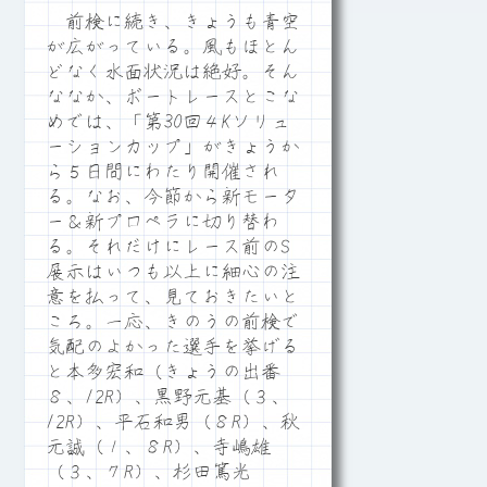
前検に続き、きょうも青空
が広がっている。風もほとん
どなく水面状況は絶好。そん
ななか、ボートレースとこな
めでは、「第30回４Kソリュ
ーションカップ」がきょうか
ら５日間にわたり開催され
る。なお、今節から新モータ
ー＆新プロペラに切り替わ
る。それだけにレース前のS
展示はいつも以上に細心の注
意を払って、見ておきたいと
ころ。一応、きのうの前検で
気配のよかった選手を挙げる
と本多宏和（きょうの出番
８、12R）、黒野元基（３、
12R）、平石和男（８R）、秋
元誠（１、８R）、寺嶋雄
（３、７R）、杉田篤光