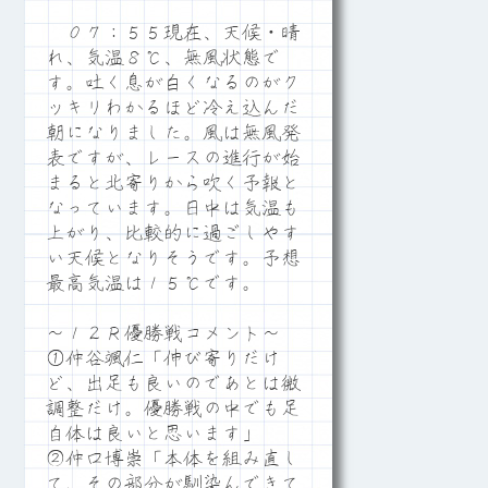
０７：５５現在、天候・晴
れ、気温８℃、無風状態で
す。吐く息が白くなるのがク
ッキリわかるほど冷え込んだ
朝になりました。風は無風発
表ですが、レースの進行が始
まると北寄りから吹く予報と
なっています。日中は気温も
上がり、比較的に過ごしやす
い天候となりそうです。予想
最高気温は１５℃です。
～１２Ｒ優勝戦コメント～
①仲谷颯仁「伸び寄りだけ
ど、出足も良いのであとは微
調整だけ。優勝戦の中でも足
自体は良いと思います」
②仲口博崇「本体を組み直し
て、その部分が馴染んできて