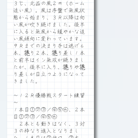
３℃、北西の風２ｍ（ホーム
追い風）。風は序盤で無風状
態から始まり、３Ｒ以降は向
い風が吹き続けました。後半
に入ると無風から緩やかな追
い風傾向に変わっています。
９Ｒまでの決まり手は逃げ６
本、捲り２本、捲り差し１本
と前半はイン無双が続きまし
たが、後半に入り、捲りや捲
り差しが目立つようになって
きました。
～１２Ｒ優勝戦スタート練習
～
１本目①②③／④⑤⑥、２本
目①②③／④⑤⑥
２本とも動きはなく、３対
３の枠なり進入となりまし