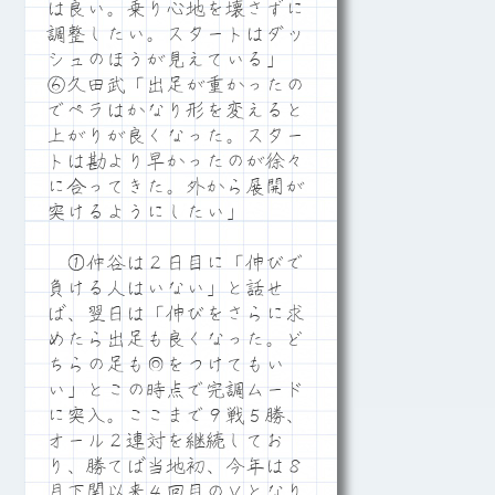
は良い。乗り心地を壊さずに
調整したい。スタートはダッ
シュのほうが見えている」
⑥久田武「出足が重かったの
でペラはかなり形を変えると
上がりが良くなった。スター
トは勘より早かったのが徐々
に合ってきた。外から展開が
突けるようにしたい」
①仲谷は２日目に「伸びで
負ける人はいない」と話せ
ば、翌日は「伸びをさらに求
めたら出足も良くなった。ど
ちらの足も◎をつけてもい
い」とこの時点で完調ムード
に突入。ここまで９戦５勝、
オール２連対を継続してお
り、勝てば当地初、今年は８
月下関以来４回目のＶとなり