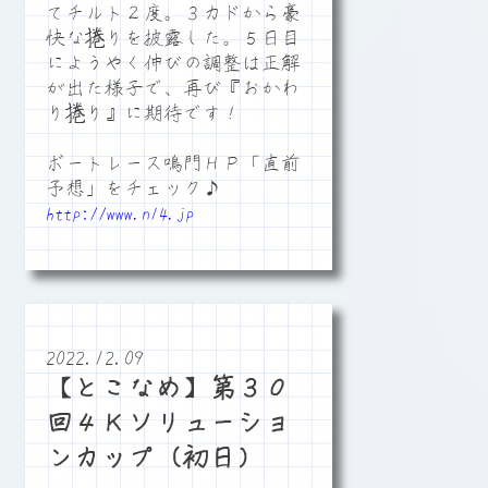
てチルト２度。３カドから豪
快な捲りを披露した。５日目
にようやく伸びの調整は正解
が出た様子で、再び『おかわ
り捲り』に期待です！
ボートレース鳴門ＨＰ「直前
予想」をチェック♪
http://www.n14.jp
2022.12.09
【とこなめ】第３０
回４Ｋソリューショ
ンカップ（初日）