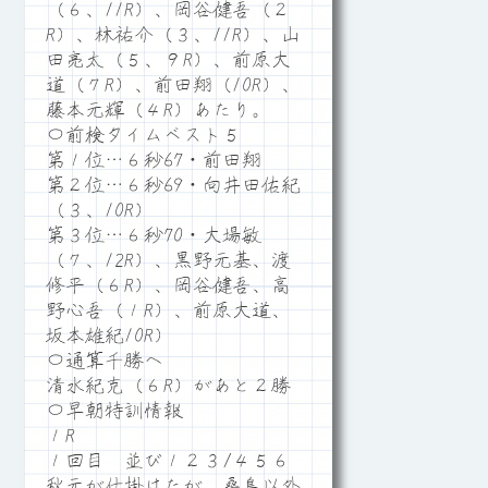
（６、11R）、岡谷健吾（２
R）、林祐介（３、11R）、山
田亮太（５、９R）、前原大
道（７R）、前田翔（10R）、
藤本元輝（４R）あたり。
〇前検タイムベスト５
第１位…６秒67・前田翔
第２位…６秒69・向井田佑紀
（３、10R）
第３位…６秒70・大場敏
（７、12R）、黒野元基、渡
修平（６R）、岡谷健吾、高
野心吾（１R）、前原大道、
坂本雄紀10R）
〇通算千勝へ
清水紀克（６R）があと２勝
〇早朝特訓情報
１R
１回目 並び１２３/４５６
秋元が仕掛けたが、桑島以外