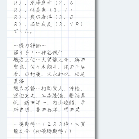
Ｒ）、草場康幸（２、６
Ｒ）、林美憲（３、１１
Ｒ）、豊田泰洋（３、８
Ｒ）、西岡成美（３、７Ｒ）
でした。
～機力評価～
節イチ！…仲谷颯仁
機力上位…大賀龍之介、稗田
聖也、佐々木翔斗、淺田千亜
希、田村慶、末永和也、松尾
夏海
機力劣勢…村岡賢人、沖悟、
渡辺史之、三品隆浩、勝浦真
帆、新田洋一、内山峻輔、幸
野史明、豊田泰洋、門田栞
一発期待…１２Ｒ３枠・大賀
龍之介（初優勝期待！）