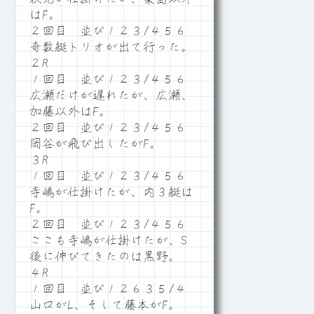
はF。
２回目 並び１２３/４５６
奇数艇トリオが出て行った。
２R
１回目 並び１２３/４５６
広瀬だけが遅れたが、広瀬、
加藤以外はF。
２回目 並び１２３/４５６
岡谷が飛び出したがF。
３R
１回目 並び１２３/４５６
寺嶋が仕掛けたが、内３艇は
F。
２回目 並び１２３/４５６
ここも寺嶋が仕掛けたが、S
後に伸びてきたのは黒野。
４R
１回目 並び１２６３５/４
山口がL、そして藤本がF。