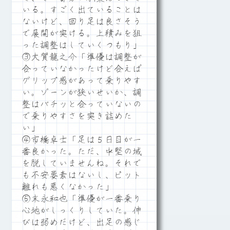
いる。すごく出ていることは
ないけど、回り足は良さそう
で展開が突ける。上積みを狙
った調整はしていくつもり」
③大賀龍之介「準優は調整が
合っていなかったけど合えば
グリップ感があって乗りやす
い。ゾーンが狭いせいか、調
整はバチッと合っていないの
で乗りやすさを突き詰めた
い」
④市橋卓士「足は５日目が一
番良かった。ただ、中堅の域
を脱していませんね。それで
も不安要素はないし、ピット
離れも悪くなかった」
⑤末永和也「準優が一番乗り
心地がしっくりしていた。伸
びは弱めだけど、出足の感じ