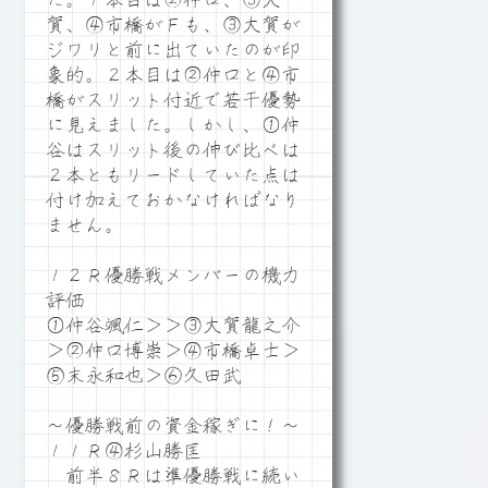
た。１本目は②仲口、③大
賀、④市橋がＦも、③大賀が
ジワリと前に出ていたのが印
象的。２本目は②仲口と④市
橋がスリット付近で若干優勢
に見えました。しかし、①仲
谷はスリット後の伸び比べは
２本ともリードしていた点は
付け加えておかなければなり
ません。
１２Ｒ優勝戦メンバーの機力
評価
①仲谷颯仁＞＞③大賀龍之介
＞②仲口博崇＞④市橋卓士＞
⑤末永和也＞⑥久田武
～優勝戦前の資金稼ぎに！～
１１Ｒ④杉山勝匡
前半８Ｒは準優勝戦に続い