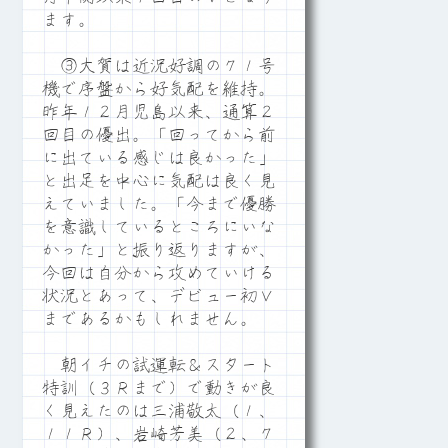
ます。
③大賀は近況好調の７１号
機で序盤から好気配を維持。
昨年１２月児島以来、通算２
回目の優出。「回ってから前
に出ている感じは良かった」
と出足を中心に気配は良く見
えていました。「今まで優勝
を意識しているところにいな
かった」と振り返りますが、
今回は自分から攻めていける
状況とあって、デビュー初Ｖ
まであるかもしれません。
朝イチの試運転＆スタート
特訓（３Ｒまで）で動きが良
く見えたのは三浦敬太（１、
１１Ｒ）、岩崎芳美（２、７