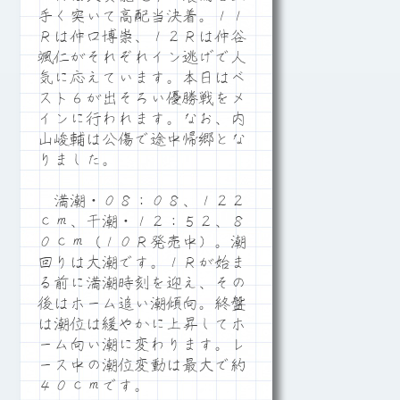
手く突いて高配当決着。１１
Ｒは仲口博崇、１２Ｒは仲谷
颯仁がそれぞれイン逃げで人
気に応えています。本日はベ
スト６が出そろい優勝戦をメ
インに行われます。なお、内
山峻輔は公傷で途中帰郷とな
りました。
満潮・０８：０８、１２２
ｃｍ、干潮・１２：５２、８
０ｃｍ（１０Ｒ発売中）。潮
回りは大潮です。１Ｒが始ま
る前に満潮時刻を迎え、その
後はホーム追い潮傾向。終盤
は潮位は緩やかに上昇してホ
ーム向い潮に変わります。レ
ース中の潮位変動は最大で約
４０ｃｍです。