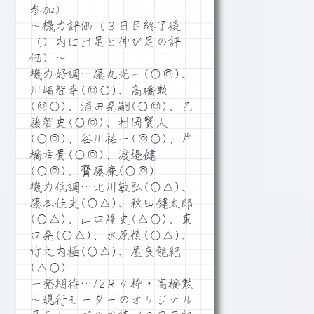
参加）
～機力評価（３日目終了後
（）内は出足と伸び足の評
価）～
機力好調…藤丸光一(○◎)、
川崎智幸(◎○)、高橋勲
(◎○)、浦田晃嗣(○◎)、乙
藤智史(○◎)、村岡賢人
(○◎)、谷川祐一(◎○)、片
橋幸貴(○◎)、渡邉健
(○◎)、齊藤廉(○◎)
機力低調…北川敏弘(○△)、
藤本佳史(○△)、秋田健太郎
(○△)、山口隆史(△○)、東
口晃(○△)、水原慎(○△)、
竹之内極(○△)、屋良龍紀
(△○)
一発期待…12Ｒ４枠・高橋勲
～現行モーターのオリジナル