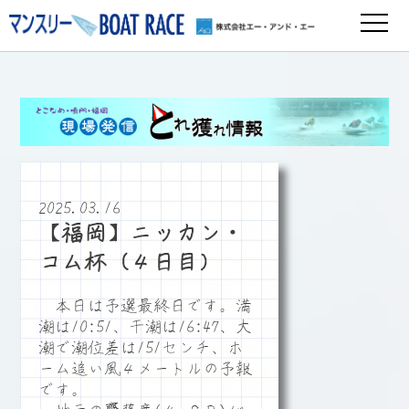
2025.03.16
【福岡】ニッカン・
コム杯（４日目）
本日は予選最終日です。満
潮は10:51、干潮は16:47、大
潮で潮位差は151センチ、ホ
ーム追い風４メートルの予報
です。