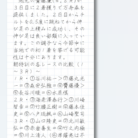
地元の齊藤廉(４,８Ｒ)が
３日目に２着獲りで万舟券を
提供しました。２日目からチ
ルトを0.5度に跳ねてから伸
び足の上積みに成功し、その
伸び足は良い部類に入ってい
ます。この調子なら今節中に
当地での初１着を挙げる可能
性は十分にあります。
朝特訓の各レースの比較（１
～３Ｒ）～
１Ｒ・①谷川祐一＞②藤丸光
一＝③森安弘雅＝④齊藤優＞
⑤長谷川暖＝⑥水原慎
２Ｒ・③海老澤泰行＞①川崎
智幸＝②竹腰正樹＝④藤本佳
史＝⑤八戸琉楓＝⑥山崎聖司
３Ｒ・①山口隆史＝②北川敏
弘＝③赤岩善生＝④竹之内極
＝⑤川上清人（⑥岸蔭亮は不