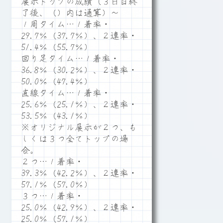
展示トップの成績（３日目終
了後、（）内は通算）～
１周タイム…１着率・
29.7％（37.7％）、２連率・
51.4％（55.7％）
回り足タイム…１着率・
36.8％（30.2％）、２連率・
50.0％（47.4％）
直線タイム…１着率・
25.6％（25.1％）、２連率・
53.5％（43.1％）
※オリジナル展示が２つ、も
しくは３つ全てトップの場
合。
２つ…１着率・
39.3％（42.2％）、２連率・
57.1％（57.0％）
３つ…１着率・
25.0％（42.9％）、２連率・
25.0％（57.1％）