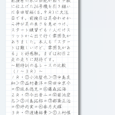
前操者の水口由紀が節イチ級
に仕上げた26号機を引き継い
だ幸田智裕(５,９Ｒ)に大注
目です。前検日は足合わせか
ら伸び足の良さを見せつけ、
スタート練習でも１人だけス
リットから出て行く雰囲気が
ありました。本人も「スター
トは難しいけど、雰囲気があ
る」と好感触。まずは初日２
走の走りに期待です。
～朝特訓の各レースの比較
（１～３Ｒ）～
１Ｒ・①小池哲也＞③中島友
和＞②西村豪洋＝④田中京介
＝⑤坂本徳克＝⑥藤森拓海
２Ｒ・②今出晋二＝④菊池宏
志＞①川島拓郎＝③都築正治
＝⑤坪内実＝⑥香月大輝
３Ｒ・②渡邊裕貴＞①上村慎