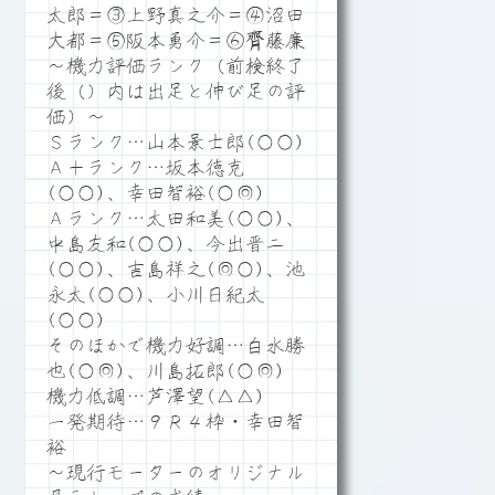
太郎＝③上野真之介＝④沼田
大都＝⑤阪本勇介＝⑥齊藤廉
～機力評価ランク（前検終了
後（）内は出足と伸び足の評
価）～
Ｓランク…山本景士郎(○○)
Ａ＋ランク…坂本徳克
(○○)、幸田智裕(○◎)
Ａランク…太田和美(○○)、
中島友和(○○)、今出晋二
(○○)、吉島祥之(◎○)、池
永太(○○)、小川日紀太
(○○)
そのほかで機力好調…白水勝
也(○◎)、川島拓郎(○◎)
機力低調…芦澤望(△△)
一発期待…９Ｒ４枠・幸田智
裕
～現行モーターのオリジナル