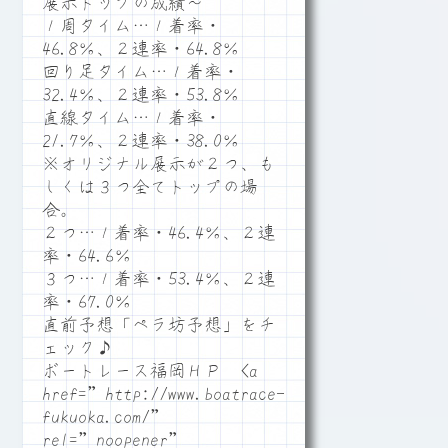
展示トップの成績～
１周タイム…１着率・
46.8％、２連率・64.8％
回り足タイム…１着率・
32.4％、２連率・53.8％
直線タイム…１着率・
21.7％、２連率・38.0％
※オリジナル展示が２つ、も
しくは３つ全てトップの場
合。
２つ…１着率・46.4％、２連
率・64.6％
３つ…１着率・53.4％、２連
率・67.0％
直前予想「ペラ坊予想」をチ
ェック♪
ボートレース福岡ＨＰ <a
href=”http://www.boatrace-
fukuoka.com/”
rel=”noopener”