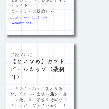
直前予想「ペラ坊予想」をチ
ェック♪
ボートレース福岡ＨＰ
http://www.boatrace-
fukuoka.com/
2022.07.12
【とこなめ】カブト
ビールカップ（最終
日）
きのうと打って変わり再
び、早朝から雷鳴が轟き、激
しい雨。今（午前９時40分ご
ろ）は弱くなっているが、き