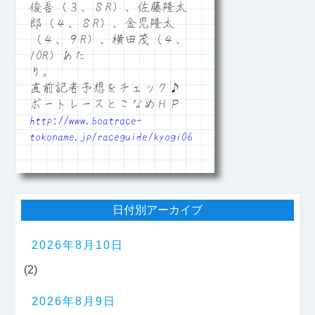
俊吾（３、８R）、佐藤隆太
郎（４、８R）、金児隆太
（４、９R）、横田茂（４、
10R）あた
り。
直前記者予想をチェック♪
ボートレースとこなめＨＰ
http://www.boatrace-
tokoname.jp/raceguide/kyogi06
日付別アーカイブ
2026年8月10日
(2)
2026年8月9日