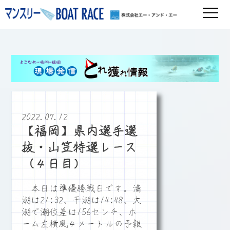
2022.07.12
【福岡】県内選手選
抜・山笠特選レース
（４日目）
本日は準優勝戦日です。満
潮は21:32、干潮は14:48、大
潮で潮位差は156センチ、ホ
ーム左横風４メートルの予報