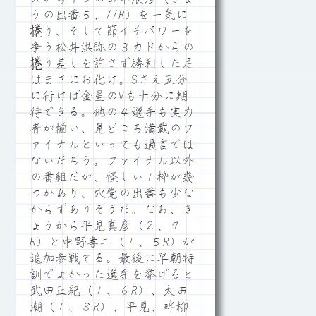
うの出番５、11R）を一気に
捲り、そして節イチパワーを
争う松井洪弥の３カドからの
捲り差しを許さず勝利した足
はまさにお化け。Sさえ五分
に行けば金星のVも十分に期
待できる。他の４選手も実力
者が揃い、見どころ満載のフ
ァイナルといっても過言では
ないだろう。ファイナル以外
の番組だが、怪しい１枠が幾
つかあり、穴党の出番も少な
からずありそうだ。なお、き
ょうから平見真彦（２、７
R）と中野孝二（１、５R）が
追加参戦する。最後に早朝特
訓でよかった選手を挙げると
武田正紀（１、６R）、太田
潮（１、８R）、平見、畔柳