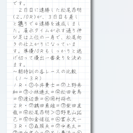
です。
２日目に連勝した松尾昂明
(２,10Ｒ)が、３日目も差し
と捲りで４連勝を達成しまし
た。展示タイムが示す通り伸
び足は上位の一角で、松尾向
きの仕上がりになっていま
す。準優10Ｒもしっかりと逃
げ切って優出一番乗りを決め
ます。
～朝特訓の各レースの比較
（１～３Ｒ）
１Ｒ・①今井貴士＝②上野秀
和＝③小林遼太＝④松田竜馬
＝⑤渡辺崇＝⑥岡村将也
２Ｒ・②鶴田勇雄＝③柴田直
哉＝④松尾昂明＞①野見山拓
己＝⑤加倉侑征＝⑥富永大一
３Ｒ・①森照夫＝②中亮太＝