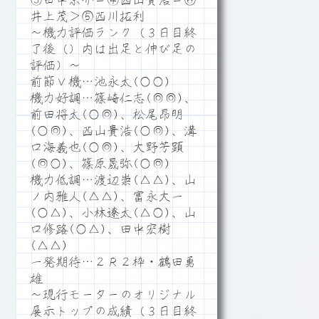
③田中京介＝④西山貴浩＝⑥
井上茂＞⑤西川拓利
～機力評価ランク（３日目終
了後（）内は出足と伸び足の
評価）～
前節Ｖ機…池永太(○○)
機力好調…篠崎仁志(◎◎)、
前田将太(○◎)、松尾昂明
(○◎)、西山貴浩(○◎)、溝
口海義也(○◎)、大野芳顕
(◎○)、篠原晟弥(○◎)
機力低調…渡辺崇(△△)、山
ノ内雅人(△△)、富永大一
(○△)、小林遼太(△○)、山
口修路(○△)、田中宏樹
(△△)
一発期待…２Ｒ２枠・鶴田勇
雄
～現行モーターのオリジナル
展示トップの成績（３日目終