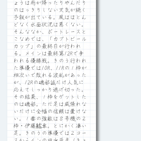
ょうは雨が降ったりやんだり
のはっきりしない天気が続く
予報が出ている。風はほとん
どなく水面状況は悪くない。
そんななか、ボートレースと
こなめでは、「カブトビール
カップ」の最終日が行われ
る。メインは最終第12Rで争
われる優勝戦。きのう行われ
た準優では10R、11Rの１枠が
相次いで敗れる波乱があった
が、12Rの磯部誠だけ人気に
応えてしっかり逃げ切った。
その結果、１枠をゲットした
のは磯部。ただ足は威張れな
いだけに全幅の信頼は置けな
い。１番の強敵は８号機の２
枠・伊藤紘章。とにかく凄い
足。きのうの準優では２コー
スからインの田中辰彦（きょ