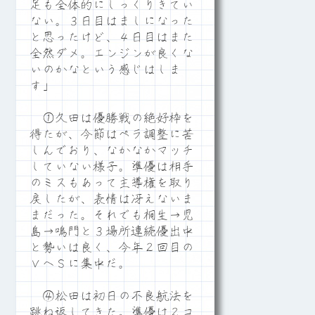
足も全体的にしっくりきてい
ない。３日目はましになった
と思ったけど、４日目はまた
全然ダメ。エンジンが良くな
いのかなという感じはしま
す」
①久田は優勝戦の絶好枠を
得たが、今節はペラ調整に苦
しんでおり、なかなかマッチ
していない様子。準優は相手
のミスもあって主導権を取り
戻したが、表情は冴えないま
まだった。それでも桐生→児
島→鳴門と３場所連続優出中
と勢いは良く、今年２回目の
ＶへＳに集中だ。
④松田は初日の不良航法を
跳ね返してきた。準優は２コ