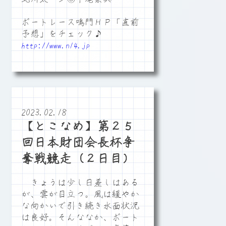
ボートレース鳴門ＨＰ「直前
予想」をチェック♪
http://www.n14.jp
2023.02.18
【とこなめ】第２５
回日本財団会長杯争
奪戦競走（２日目）
きょうは少し日差しはある
が、雲が目立つ。風は緩やか
な向かいで引き続き水面状況
は良好。そんななか、ボート