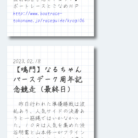
ボートレースとこなめＨＰ
http://www.boatrace-
tokoname.jp/raceguide/kyogi06
2023.02.18
【鳴門】なるちゃん
バースデー７周年記
念競走（最終日）
昨日行われた準優勝戦は波
乱あり、人気サイドの決着あ
りと一筋縄ではいかなかっ
た。１０Ｒは人気を集めた渋
谷明憲と山本修一がフライン