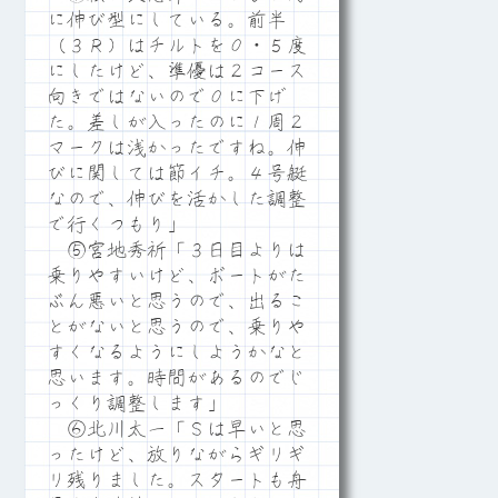
に伸び型にしている。前半
（３Ｒ）はチルトを０・５度
にしたけど、準優は２コース
向きではないので０に下げ
た。差しが入ったのに１周２
マークは浅かったですね。伸
びに関しては節イチ。４号艇
なので、伸びを活かした調整
で行くつもり」
⑤宮地秀祈「３日目よりは
乗りやすいけど、ボートがた
ぶん悪いと思うので、出るこ
とがないと思うので、乗りや
すくなるようにしようかなと
思います。時間があるのでじ
っくり調整します」
⑥北川太一「Ｓは早いと思
ったけど、放りながらギリギ
リ残りました。スタートも舟