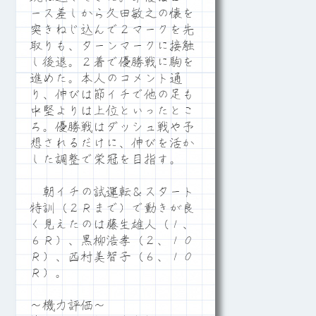
ース差しから久田敏之の懐を
突きねじ込んで２マークを先
取りも、ターンマークに接触
し後退。２着で優勝戦に駒を
進めた。本人のコメント通
り、伸びは節イチで他の足も
中堅よりは上位といったとこ
ろ。優勝戦はダッシュ戦や予
想されるだけに、伸びを活か
した調整で栄冠を目指す。
朝イチの試運転＆スタート
特訓（２Ｒまで）で動きが良
く見えたのは藤生雄人（１、
６Ｒ）、黒柳浩孝（２、１０
Ｒ）、西村美智子（６、１０
Ｒ）。
～機力評価～