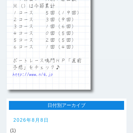
※（）は今節累計
１コース ５回（１９回）
２コース ３回（９回）
３コース １回（６回）
４コース ０回（５回）
５コース ２回（５回）
６コース １回（４回）
ボートレース鳴門ＨＰ「直前
予想」をチェック♪
http://www.n14.jp
日付別アーカイブ
2026年8月8日
(1)