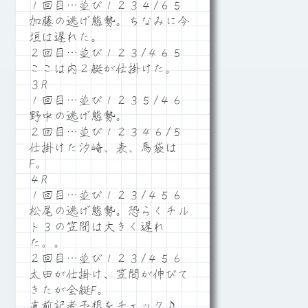
１回目…並び１２３４/６５
加藤の逃げ態勢。ちなみに今
垣は遅れた。
２回目…並び１２３/４６５
ここは内２艇が仕掛けた。
３R
１回目…並び１２３５/４６
野中の逃げ態勢。
２回目…並び１２３４６/５
仕掛けた汐崎、表、馬袋は
F。
４R
１回目…並び１２３/４５６
松尾の逃げ態勢。恐らくチル
ト３の笠間は大きく遅れ
た。。
２回目…並び１２３/４５６
太田が仕掛け、笠間が伸びて
きたが全艇F。
直前記者予想をチェック♪