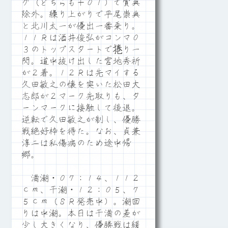
グ（どちらも＋０１）で賞典
除外。繰り上がりで平尾崇典
と北川太一が優出一番乗り。
１１Ｒは酒井俊弘がコンマ０
３のトップスタートで捲り一
閃。道中抜け出した宮地秀祈
が２着。１２Ｒは先マイする
久田敏之の懐を突いた松田大
志郎が２マーク先取りも、タ
ーンマークに接触して後退。
逆転で久田敏之が制し、優勝
戦絶好枠を得た。なお、貞兼
淳二は私傷病のため途中帰
郷。
満潮・０７：１４、１１２
ｃｍ、干潮・１２：０５、７
５ｃｍ（８Ｒ発売中）。潮回
りは中潮。本日は干満の差が
少し大きくなり、優勝戦は緩