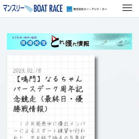
2023.02.18
【鳴門】なるちゃん
バースデー７周年記
念競走（最終日・優
勝戦情報）
１０Ｒ発売中に優出メンバ
ーによるスタート練習が行わ
れた。９Ｒ終了時点の気象状