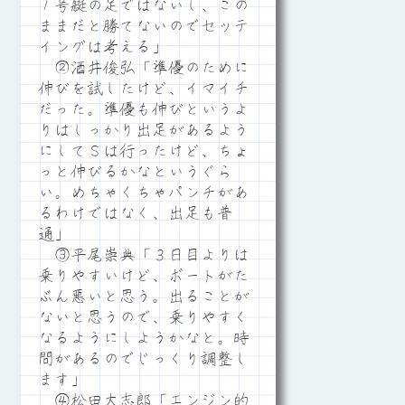
１号艇の足ではないし、この
ままだと勝てないのでセッテ
イングは考える」
②酒井俊弘「準優のために
伸びを試したけど、イマイチ
だった。準優も伸びというよ
りはしっかり出足があるよう
にしてＳは行ったけど、ちょ
っと伸びるかなというぐら
い。めちゃくちゃパンチがあ
るわけではなく、出足も普
通」
③平尾崇典「３日目よりは
乗りやすいけど、ボートがた
ぶん悪いと思う。出ることが
ないと思うので、乗りやすく
なるようにしようかなと。時
間があるのでじっくり調整し
ます」
④松田大志郎「エンジン的