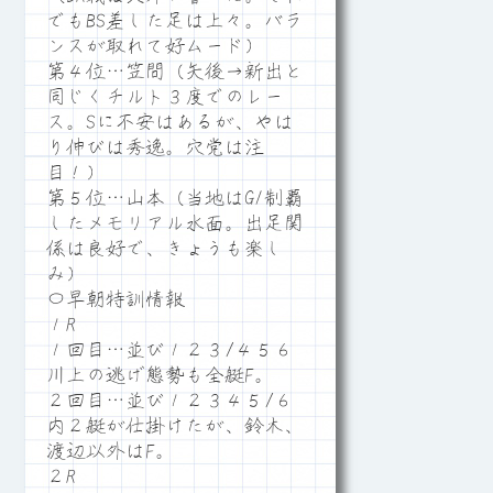
でもBS差した足は上々。バラ
ンスが取れて好ムード）
第４位…笠間（矢後→新出と
同じくチルト３度でのレー
ス。Sに不安はあるが、やは
り伸びは秀逸。穴党は注
目！）
第５位…山本（当地はG1制覇
したメモリアル水面。出足関
係は良好で、きょうも楽し
み）
〇早朝特訓情報
１R
１回目…並び１２３/４５６
川上の逃げ態勢も全艇F。
２回目…並び１２３４５/６
内２艇が仕掛けたが、鈴木、
渡辺以外はF。
２R