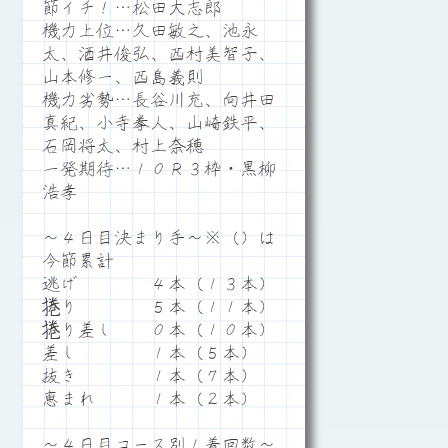
節イチ！…松田大志郎
機力上位…久田敏之、池永
太、酒井俊弘、西村美智子、
山本修一、西島義則
機力劣勢…長谷川充、向井田
真紀、小寺拳人、山崎鉄平、
石岡将太、村上奈穂
一発期待…１０Ｒ３枠・黒柳
浩孝
～４日目決まり手～※（）は
今節累計
逃げ ４本（１３本）
捲り ５本（１１本）
捲り差し ０本（１０本）
差し １本（５本）
抜き １本（７本）
恵まれ １本（２本）
～４日目コース別１着回数～