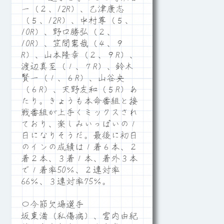
一（２、12R）、乙津康志
（５、12R）、中村尊（５、
10R）、野口勝弘（２、
10R）、笠間憲哉（４、９
R）、山本隆幸（２、９R）、
渡辺真至（１、７R）、鈴木
賢一（１、６R）、山谷央
（６R）、天野友和（５R）あ
たり。きょうも本命番組と接
戦番組が上手くミックスされ
ており、楽しみいっぱいの１
日になりそうだ。最後に初日
のインの成績は１着６本、２
着２本、３着１本、着外３本
で１着率50％、２連対率
66％、３連対率75％。
〇今節欠場選手
坂東満（私傷病）、宮内由紀