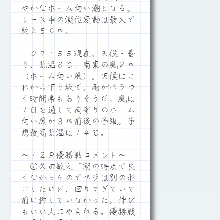
やかなホーム向い潮となる。
レース中の潮位変動は最大で
約２５ｃｍ。
０７：５５現在、天候・曇
り、気温８℃、南東の風２ｍ
（ホーム向い風）。天候はこ
れから下り坂で、雨がパラつ
く時間帯もありそうだ。風は
１日を通して南寄りのホーム
向い風が３ｍ前後の予報。予
想最高気温は１４℃。
～１２Ｒ優勝戦コメント～
①久田敏之「朝の時点で良
くなかったのでペラは別の形
にしたけど、回りすぎていて
前に押していなかった。伸び
もいい人にやられる。優勝戦