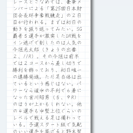
レースとこなめでは、豪華メ
ンバーによる「第25回日本財
団会長杯争奪戦競走」の２日
目が行われる。まずは初日の
動きを振り返ってみたい。SG
覇者５選手が激突したDR戦を
イン逃げで制したのは人気の
今垣光太郎（きょうの出番
２、11R）。その今垣は前半
では２コースから差し切りで
勝利を飾っており、初日唯一
の連勝発進。ただ足自体は出
ているという感じはない。パ
ワーなら道中の不利で６着に
なった吉川昭男（５、９R）
のほうが上かもしれない。他
の４選手も中堅上位ぐらいの
レベルで戦える足は備わって
いる。予選スタート組で気配
のいい選手を挙げると野末智