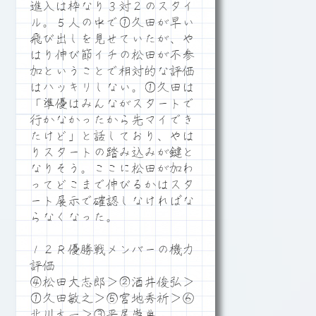
進入は枠なり３対２のスタイ
ル。５人の中で①久田が早い
飛び出しを見せていたが、や
はり伸び節イチの松田が不参
加ということで相対的な評価
はハッキリしない。①久田は
「準優はみんながスタートで
行かなかったから先マイでき
たけど」と話しており、やは
りスタートの踏み込みが鍵と
なりそう。ここに松田が加わ
ってどこまで伸びるかはスタ
ート展示で確認しなければな
らなくなった。
１２Ｒ優勝戦メンバーの機力
評価
④松田大志郎＞②酒井俊弘＞
①久田敏之＞⑤宮地秀祈＞⑥
北川太一＞③平尾崇典