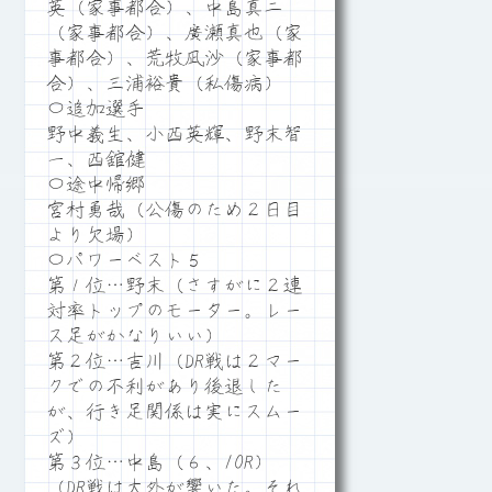
英（家事都合）、中島真二
（家事都合）、廣瀬真也（家
事都合）、荒牧凪沙（家事都
合）、三浦裕貴（私傷病）
〇追加選手
野中義生、小西英輝、野末智
一、西舘健
〇途中帰郷
宮村勇哉（公傷のため２日目
より欠場）
〇パワーベスト５
第１位…野末（さすがに２連
対率トップのモーター。レー
ス足がかなりいい）
第２位…吉川（DR戦は２マー
クでの不利があり後退した
が、行き足関係は実にスムー
ズ）
第３位…中島（６、10R）
（DR戦は大外が響いた。それ