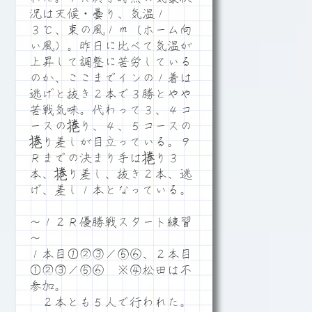
況は天候・曇り、気温１
３℃、東の風１ｍ（ホーム向
い風）。昨日に比べて気温が
上昇して調整に苦労している
のか、ここまでインの１着は
逃げと抜き２本で３勝とやや
苦戦気味。代わって３、４コ
ースの捲り、４、５コースの
捲り差しが目立っている。９
Ｒまでの決まり手は捲り３
本、捲り差し、抜き２本、逃
げ、差し１本となっている。
～１２Ｒ優勝戦スタート練習
～
１本目①②③／⑤⑥、２本目
①②③／⑤⑥ ※④松田は不
参加。
２本とも５人で行われた。