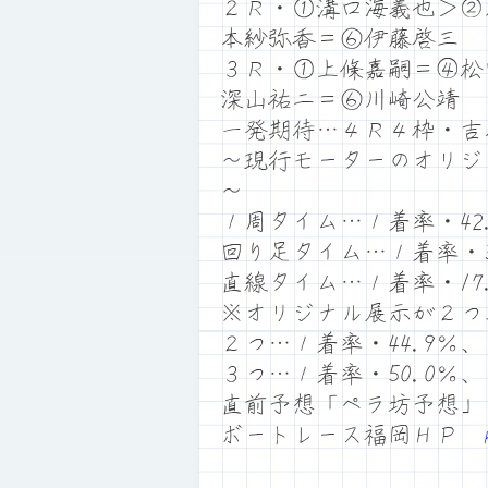
２Ｒ・①溝口海義也＞②
本紗弥香＝⑥伊藤啓三
３Ｒ・①上條嘉嗣＝④松
深山祐二＝⑥川崎公靖
一発期待…４Ｒ４枠・吉
～現行モーターのオリジ
～
１周タイム…１着率・42.
回り足タイム…１着率・32
直線タイム…１着率・17.
※オリジナル展示が２つ
２つ…１着率・44.9％、
３つ…１着率・50.0％、
直前予想「ペラ坊予想」
ボートレース福岡ＨＰ