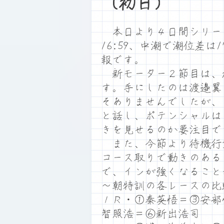
（初日）
本日より４日間シリーズ
16:59、中潮で潮位差
報です。
新モーター２節目は、検
す。手にしたのは渡邉翼
そありませんでしたが、
と話し、ポテンシャルは
きを見せるのか要注目で
また、今節より待機行動
コース取りで動きのある
で、インが強くなること
～朝特訓の各レースの比
１Ｒ・①秦英悟＝③安部
智照浩＝⑥新出浩司