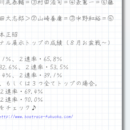
川尻泰輔＝③村田浩司＝④表憲一＝⑤藤
田大志郎＞②山崎善庸＝③中野和裕＝⑤
本正昭
ナル展示トップの成績（８月お盆戦～）
1％、２連率・65.8％
.6％、２連率・53.5％
4％、２連率・39.1％
、もしくは３つ全てトップの場合。
２連率・69.4％
２連率・70.0％
をチェック♪
http://www.boatrace-fukuoka.com/