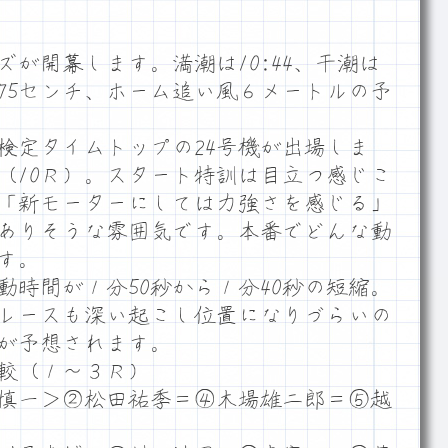
が開幕します。満潮は10:44、干潮は
は175センチ、ホーム追い風６メートルの予
定タイムトップの24号機が出場しま
（10Ｒ）。スタート特訓は目立つ感じこ
「新モーターにしては力強さを感じる」
ありそうな雰囲気です。本番でどんな動
す。
時間が１分50秒から１分40秒の短縮。
レースも深い起こし位置になりづらいの
が予想されます。
較（１～３Ｒ）
慎一＞②松田祐季＝④木場雄二郎＝⑤越