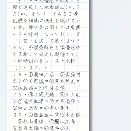
デビュー初優勝を昨年４月
戦で達成した抹香雄三(４,９
Ｒ)が、今シリーズもＳＧ優
出機を相棒に快走を続けてい
ます。伸び足に関しては周囲
からも評判になっており、タ
ーン回りも決して悪くはなさ
そう。予選最終日も準優好枠
を目指して好走に期待です。
～朝特訓の各レースの比較
（１～３Ｒ）～
１Ｒ・①飛田江己＝③真庭明
志＞②天野誠＝④恵良琴美＝
⑤林恵祐＝⑥筒井美琴
２Ｒ・③片岡大地＝④川上剛
＞①滝沢織寧＝②大月遊雅＝
⑤中田元泰＝⑥寺田夢生
３Ｒ・①飯島誠＝②竹本太樹
＝③杉山貴博＝④樅山拓馬＝
⑤香月大輝＝⑥藤井公人