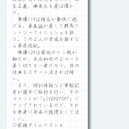
生正義、峰竜太も差は僅か
だ。
準優11Rは椎名が豪快に逃
げる。毒島誠が差して群馬ワ
ン・ツーフィニッシュを狙
う。この２人の牙城を崩すな
ら茅原悠紀。
準優12Rは菊地のイン戦が
軸だが、末永和也の２コース
差し切りも一考だろう。井口
佳典もスタート決まれば怖
い。
また、特訓情報など常駐記
者が選手に取材を行い、その
コメントが「LIVEREPORT」に
アップされているので、それ
を参考に舟券の推理をしてほ
しい。
〇前検タイムベスト４