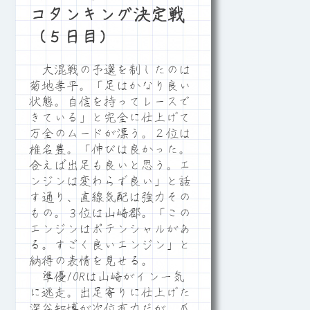
コタンキング決定戦
（５日目）
大混戦の予選を制したのは
菊地孝平。「足はかなり良い
状態。自信を持ってレースで
きている」と完全に仕上げて
万全のムードが漂う。２位は
椎名豊。「伸びは良かった。
合えば出足も良いと思う。エ
ンジンは変わらず良い」と話
す通り、直線気配は強力その
もの。３位は山崎郡。「この
エンジンはポテンシャルがあ
る。すごく良いエンジン」と
納得の表情を見せる。
準優10Rは山崎がイン一気
に逃走。出足寄りに仕上げた
深谷知博が次位有力だが、瓜