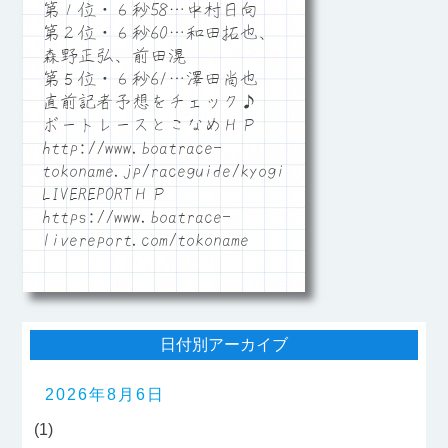
第１位・６秒58…中村日向
第２位・６秒60…和田拓也、
森野正弘、前田滉
第５位・６秒61…澤田尚也
直前記者予想をチェック♪
ボートレースとこなめＨＰ
http://www.boatrace-
tokoname.jp/raceguide/kyogi06
LIVEREPORTＨＰ
https://www.boatrace-
livereport.com/tokoname
日付別アーカイブ
2026年8月6日
(1)