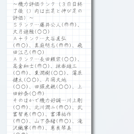
～機力評価ランク（３日目終
了後（）内は出足と伸び足の
評価）～
Ｓランク…藤井公人(◎◎)、
大月遊雅(○○)
Ａ＋ランク…大谷直弘
(◎○)、真庭明志(◎◎)、飛
田江己(◎○)
Ａランク…長田頼宗(○○)、
高倉和士(◎○)、抹香雄三
(○◎)、東潤樹(○○)、蒲原
健太(○○)、片岡大地
(○○)、田頭虎親(○○)、上
田紗奈(○◎)
そのほかで機力好調…川上剛
(○◎)、北川潤二(◎○)、武
富智亮(◎○)、富澤祐作
(◎○)、山下奈緒(◎○)、滝
沢織寧(◎◎)、恵良琴美