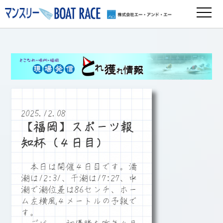
2025.12.08
【福岡】スポーツ報
知杯（４日目）
本日は開催４日目です。満
潮は12:31、干潮は17:27、中
潮で潮位差は86センチ、ホー
ム左横風４メートルの予報で
す。