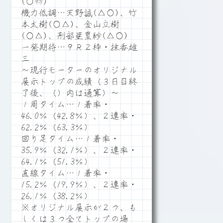
(○◎)
機力低調…天野誠(△○)、竹
本太樹(○△)、金山立樹
(○△)、刑部亜里紗(△○)
一発期待…９Ｒ２枠・抹香雄
三
～現行モーターのオリジナル
展示トップの成績（３日目終
了後、（）内は通算）～
１周タイム…１着率・
46.0％（42.8％）、２連率・
62.2％（63.3％）
回り足タイム…１着率・
35.9％（32.1％）、２連率・
64.1％（51.3％）
直線タイム…１着率・
15.2％（19.9％）、２連率・
26.1％（38.2％）
※オリジナル展示が２つ、も
しくは３つ全てトップの場