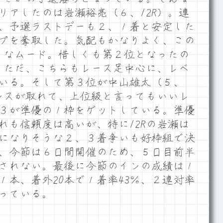
リアしたのは岩瀬裕亮（６、12R）。連
、予選ラストデーも２、１着と安定した
プを奪取した。気配もかなりよく、この
うなムード。惜しくも第２位となったの
）。ただ、こちらもレース足中心に、レベ
いる。そして第３位が中山雄太（５、
ランスが取れて、上位級と言ってもいいレ
３が準優の１枠をゲットしている。準優
れも信頼度は高いが、特に12Rの岩瀬は
になりそうな２、３着争いも好枠組で決
、今節は６日間開催のため、５日目前半
されない。最後に今節のインの成績は１
１本、着外20本で１着率43％、２連対率
なっている。