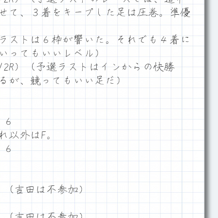
せて、３着をキープした足は圧巻。準優
ラストは６枠が響いた。それでも４着に
いってもいいレベル）
12R）（予選ラストはインからの快勝
るが、競ってもいい足だ）
５６
れ以外はF。
５６
。
６（吉田は不参加）
６（吉田は不参加）