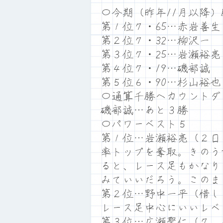
〇今期（昨年11月以降）
第１位７・65…赤岩善生
第２位７・32…柳沢一
第３位７・25…岩瀬裕亮
第４位７・19…磯部誠
第５位６・90…杉山裕也
〇通算千勝へカウントダ
磯部誠…あと３勝
〇パワーベスト５
第１位…岩瀬裕亮（２日
率トップを奪取。きのう
ると、レース足もかなり
みていいだろう。このま
第２位…野中一平（惜し
レース足中心にいいレベ
第３位…広瀬聖仁（７、