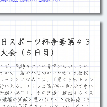
http://www.boatrace-fukuoka.com/
日スポーツ杯争奪第４３
大会（５日目）
りで、気持ちのいい青空が広がってい
やかで、緩やかな向かいが吹く水面状
レースとこなめでは、「第４３回チャン
われる。メインは第10R～第12Rで争わ
予選が終了し、その準優に進出するベス
とV候補の筆頭と思われていた磯部誠（き
まさかの予選落ちとなっている。そんな