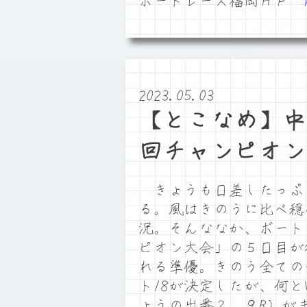
ボートレース福岡ＨＰ
2023.05.03
【とこなめ】中
回チャンピオン
きょうも日差したっぷ
る。風はきのうに比べ穏
況。そんななか、ボート
ピオン大会」の５日目が行
れる準優。きのう全ての
ト18が決定したが、何
ょうの出番２、９R）が