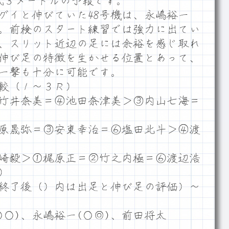
横風３メートルの予報です。
イと伸びていた48号機は、永嶋裕一
た。前検のスタート練習では強力に出てい
、スリット近辺の足には余裕を感じ取れ
伸び足の特徴を生かせる位置とあって、
一撃も十分に可能です。
較（１～３Ｒ）
竹井奈美＝④池田奈津美＞③内山七海＝
原晟弥＝③安東幸治＝⑥塩田北斗＞④渡
崎毅＞①梶原正＝②竹之内極＝⑥渡辺浩
）
終了後（）内は出足と伸び足の評価）～
○)、永嶋裕一(○◎)、前田将太