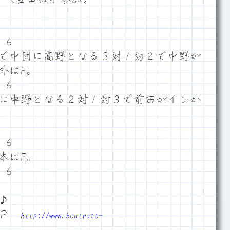
５６
で中団に高野となる３対１対２で中野が
外はF。
５６
に中野となる２対１対３で前田がインか
５６
本はF。
５６
。
♪
ＨＰ
http://www.boatrace-