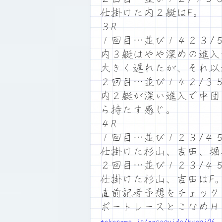
仕掛けた内２艇はF。
３R
１回目…並び１４２３/
内３艇はやや深めの進入
大きく遅れたが、それ以
２回目…並び１４２/３
内２艇が深い進入で中団
ら持たす感じ。
４R
１回目…並び１２３/４
仕掛けた杉山、吉田、堀
２回目…並び１２３/４
仕掛けた杉山、吉田はF
直前記者予想をチェック
ボートレースとこなめ
tokoname.jp/raceguide/kyogi06