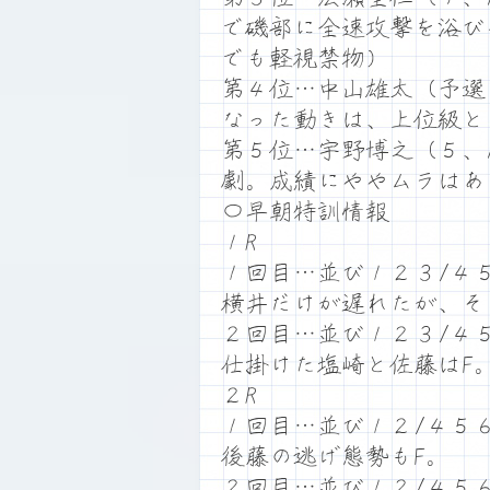
で磯部に全速攻撃を浴び
でも軽視禁物）
第４位…中山雄太（予選
なった動きは、上位級と
第５位…宇野博之（５、
劇。成績にややムラはあ
〇早朝特訓情報
１R
１回目…並び１２３/４
横井だけが遅れたが、そ
２回目…並び１２３/４
仕掛けた塩崎と佐藤はF
２R
１回目…並び１２/４５
後藤の逃げ態勢もF。
２回目…並び１２/４５