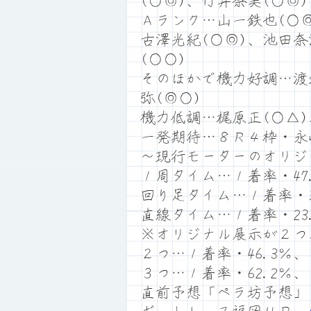
(○◎)、竹井奈美(○◎)
Ａランク…山一鉄也(○◎
古澤光紀(○◎)、池田奈
(○○)
そのほかで機力好調…渡
弥(◎○)
機力低調…梶原正(○△)
一発期待…８Ｒ４枠・永
～現行モーターのオリジ
１周タイム…１着率・47.
回り足タイム…１着率・35
直線タイム…１着率・23.
※オリジナル展示が２つ
２つ…１着率・46.3％、
３つ…１着率・62.2％、
直前予想「ペラ坊予想」