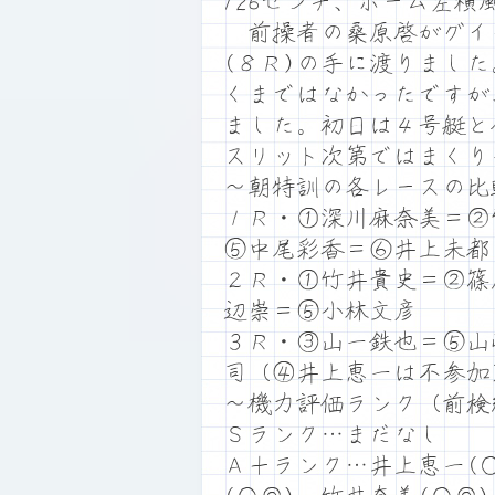
126センチ、ホーム左
前操者の桑原啓がグイグ
(８Ｒ)の手に渡りまし
くまではなかったですが
ました。初日は４号艇と
スリット次第ではまくり
～朝特訓の各レースの比
１Ｒ・①深川麻奈美＝②
⑤中尾彩香＝⑥井上未都
２Ｒ・①竹井貴史＝②篠
辺崇＝⑤小林文彦
３Ｒ・③山一鉄也＝⑤山
司（④井上恵一は不参加
～機力評価ランク（前検
Ｓランク…まだなし
Ａ＋ランク…井上恵一(○