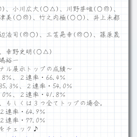
)、小川広大(○△)、川野芽唯(○◎)、
津美(○◎)、竹之内極(○○)、井上未都
辺浩司(◎○)、三苫晃幸(◎○)、篠原晟
、幸野史明(○△)
嶋裕一
ナル展示トップの成績～
8％、２連率・66.4％
.3％、２連率・54.0％
0％、２連率・41.8％
、もしくは３つ全てトップの場合。
２連率・64.9％
２連率・77.0％
をチェック♪