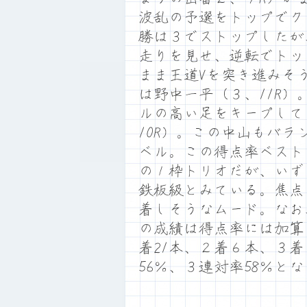
波乱の予選をトップでク
勝は３でストップしたが
走りを見せ、逆転でトッ
まま王道Vを突き進みそ
は野中一平（３、11R
ルの高い足をキープして
10R）。この中山もバ
ベル。この得点率ベスト
の１枠トリオだが、いず
鉄板級とみている。焦点
着しそうなムード。なお
の成績は得点率には加算
着21本、２着６本、３着
56％、３連対率58％と