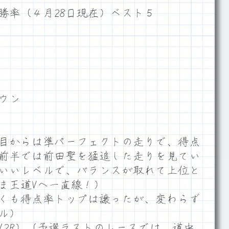
勝率（４月28日現在）ベスト５
ウン
目からは準パーフェクトの走りで、得点
前半では前田聖を猛追した走りを見てい
いいレベルで、バランスが取れて上位と
ま王道Vへ一直線！）
くも得点率トップは譲ったが、変わらず
ル）
12R）（予選ラストのレースでは、道中