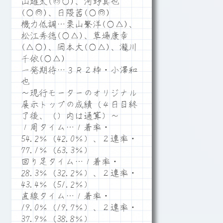
山雄太(◎○)、河野真也
(○◎)、日隈茜(○◎)
機力低調…栗山繁洋(○△)、
松江秀徳(○△)、草場康幸
(△○)、岡本大(○△)、瀧川
千依(○△)
一発期待…３Ｒ２枠・小澤和
也
～現行モーターのオリジナル
展示トップの成績（４日目終
了後、（）内は通算）～
１周タイム…１着率・
54.2％（42.0％）、２連率・
77.1％（63.3％）
回り足タイム…１着率・
28.3％（32.2％）、２連率・
43.4％（51.2％）
直線タイム…１着率・
19.0％（19.7％）、２連率・
37.9％（38.8％）