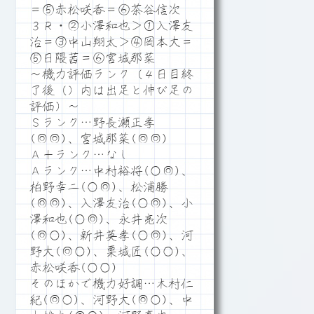
＝⑤赤松咲香＝⑥茶谷信次
３Ｒ・②小澤和也＞①入澤友
治＝③中山翔太＞④岡本大＝
⑤日隈茜＝⑥宮城那菜
～機力評価ランク（４日目終
了後（）内は出足と伸び足の
評価）～
Ｓランク…野長瀬正孝
(◎◎)、宮城那菜(◎◎)
Ａ＋ランク…なし
Ａランク…中村裕将(○◎)、
柏野幸二(○◎)、松浦勝
(◎◎)、入澤友治(○◎)、小
澤和也(○◎)、永井亮次
(◎○)、新井英孝(○◎)、河
野大(◎○)、栗城匠(○○)、
赤松咲香(○○)
そのほかで機力好調…木村仁
紀(◎○)、河野大(◎○)、中