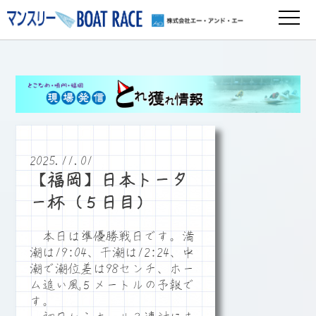
2025.11.01
【福岡】日本トータ
ー杯（５日目）
本日は準優勝戦日です。満
潮は19:04、干潮は12:24、中
潮で潮位差は98センチ、ホー
ム追い風５メートルの予報で
す。