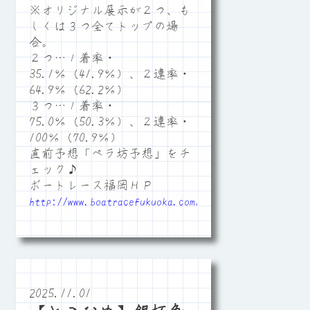
※オリジナル展示が２つ、も
しくは３つ全てトップの場
合。
２つ…１着率・
35.1％（41.9％）、２連率・
64.9％（62.2％）
３つ…１着率・
75.0％（50.3％）、２連率・
100％（70.9％）
直前予想「ペラ坊予想」をチ
ェック♪
ボートレース福岡ＨＰ
http://www.boatracefukuoka.com/
2025.11.01