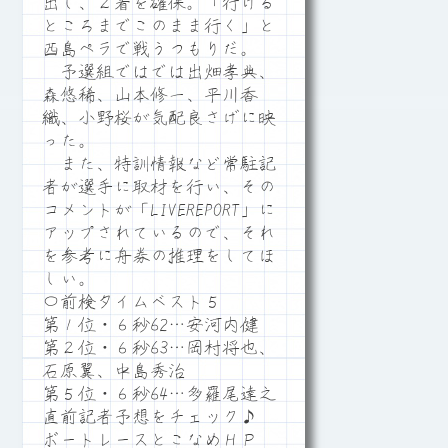
出し、２着を確保。「行ける
ところまでこのまま行く」と
西島ペラで戦うつもりだ。
予選組ではでは出畑孝典、
森悠稀、山本修一、平川香
織、小野桜が気配良さげに映
った。
また、特訓情報など常駐記
者が選手に取材を行い、その
コメントが「LIVEREPORT」に
アップされているので、それ
を参考に舟券の推理をしてほ
しい。
〇前検タイムベスト５
第１位・６秒62…安河内健
第２位・６秒63…岡村将也、
石原翼、中島秀治
第５位・６秒64…多羅尾達之
直前記者予想をチェック♪
ボートレースとこなめＨＰ