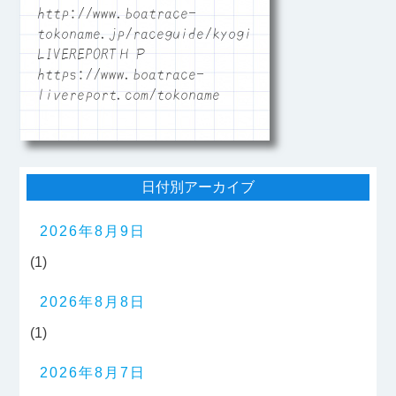
http://www.boatrace-
tokoname.jp/raceguide/kyogi06
LIVEREPORTＨＰ
https://www.boatrace-
livereport.com/tokoname
日付別アーカイブ
2026年8月9日
(1)
2026年8月8日
(1)
2026年8月7日