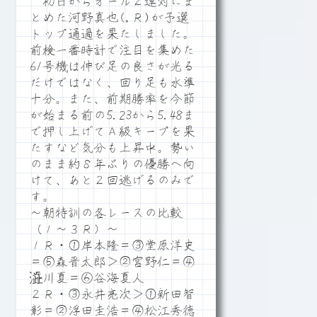
初日からオール２連対にま
とめた河野真也(,Ｒ)が予選
トップ通過を果たしました。
前検一番時計で注目を集めた
61号機は伸び足の良さが光る
だけではなく、回り足も水準
十分。また、前期勝率を今節
が始まる前の5.23から5.48ま
で押し上げてＡ級キープを果
たすなど気分も上昇中。勢い
のまま約８年ぶりの優勝へ向
けて、あと２回逃げるのみで
す。
～朝特訓の各レースの比較
（１～３Ｒ）～
１Ｒ・①岸本隆＝③堂原洋史
＝⑤森晋太郎＞②宮野仁＝④
澁川夏＝⑥谷海夏人
２Ｒ・③永井亮次＞①新田智
彰＝②浮田圭浩＝④松江秀徳