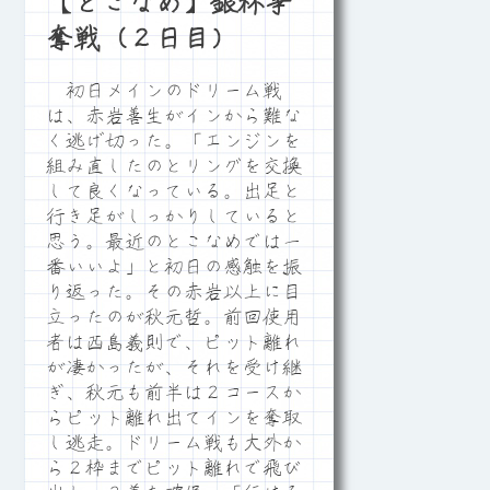
【とこなめ】銀杯争
奪戦（２日目）
初日メインのドリーム戦
は、赤岩善生がインから難な
く逃げ切った。「エンジンを
組み直したのとリングを交換
して良くなっている。出足と
行き足がしっかりしていると
思う。最近のとこなめでは一
番いいよ」と初日の感触を振
り返った。その赤岩以上に目
立ったのが秋元哲。前回使用
者は西島義則で、ピット離れ
が凄かったが、それを受け継
ぎ、秋元も前半は２コースか
らピット離れ出てインを奪取
し逃走。ドリーム戦も大外か
ら２枠までピット離れで飛び