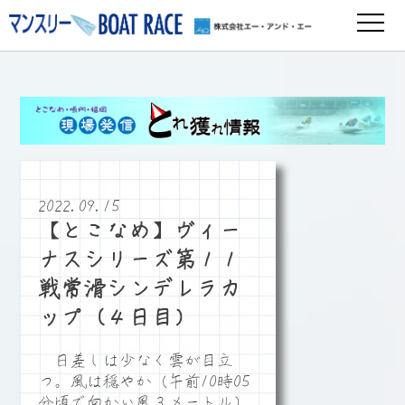
2022.09.15
【とこなめ】ヴィー
ナスシリーズ第１１
戦常滑シンデレラカ
ップ（４日目）
日差しは少なく雲が目立
つ。風は穏やか（午前10時05
分頃で向かい風３メートル）