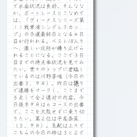
で水面状況は良好。そんなな
か、ボートレースとこなめで
は、「ヴィーナスシリーズ第
１１戦常滑シンデレラカッ
プ」の予選最終日となる４日
目が行われる。ベスト18入り
へ、激しい攻防が繰り広げら
れることになる。ここで３日
目までの得点率状況を見てみ
たい。堂々のトップに君臨し
ているのは川野芽唯（今日の
出番３、９Ｒ）。昨日は捲り
で連勝をマークし、ここまで
５走して全２連対の内容。今
日後半９Ｒは６コースの出番
で、ここを大敗せずに乗り切
りたい。第２位は平高奈菜
（３、９Ｒ）。気配は上々で
こちらの今日の枠は３と２で