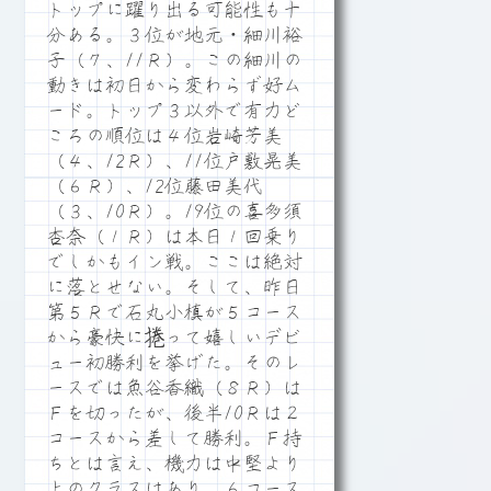
トップに躍り出る可能性も十
分ある。３位が地元・細川裕
子（７、11Ｒ）。この細川の
動きは初日から変わらず好ム
ード。トップ３以外で有力ど
ころの順位は４位岩崎芳美
（４、12Ｒ）、11位戸敷晃美
（６Ｒ）、12位藤田美代
（３、10Ｒ）。19位の喜多須
杏奈（１Ｒ）は本日１回乗り
でしかもイン戦。ここは絶対
に落とせない。そして、昨日
第５Ｒで石丸小槙が５コース
から豪快に捲って嬉しいデビ
ュー初勝利を挙げた。そのレ
ースでは魚谷香織（８Ｒ）は
Ｆを切ったが、後半10Ｒは２
コースから差して勝利。Ｆ持
ちとは言え、機力は中堅より
上のクラスはあり、６コース