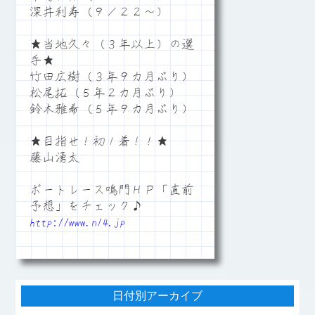
深井利寿（９／２２～）
★当地久々（３年以上）の選
手★
竹田広樹（３年９カ月ぶり）
松尾拓（５年２カ月ぶり）
鈴木雅希（５年９カ月ぶり）
★目指せ！初１着！！★
藤山湧太
ボートレース鳴門ＨＰ「直前
予想」をチェック♪
http://www.n14.jp
日付別アーカイブ