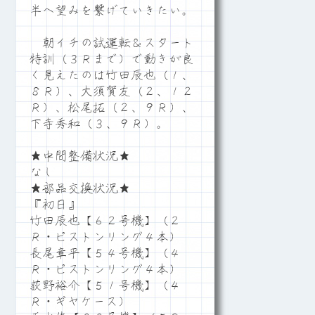
半へ望みを繋げていきたい。
朝イチの試運転＆スタート
特訓（３Ｒまで）で動きが良
く見えたのは竹田辰也（１、
８Ｒ）、大須賀友（２、１２
Ｒ）、松尾拓（２、９Ｒ）、
下寺秀和（３、９Ｒ）。
★中間整備状況★
なし
★部品交換状況★
『初日』
竹田辰也【６２号機】（２
Ｒ・ピストンリング４本）
長尾章平【５４号機】（４
Ｒ・ピストンリング４本）
荻野裕介【５１号機】（４
Ｒ・ギヤケース）