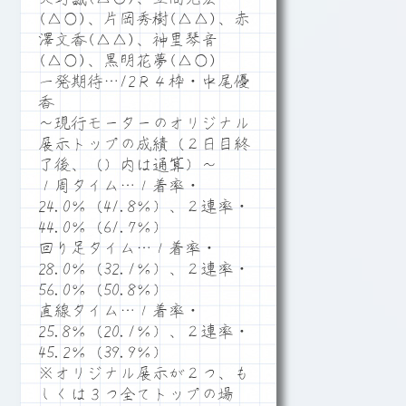
(△○)、片岡秀樹(△△)、赤
澤文香(△△)、神里琴音
(△○)、黒明花夢(△○)
一発期待…12Ｒ４枠・中尾優
香
～現行モーターのオリジナル
展示トップの成績（２日目終
了後、（）内は通算）～
１周タイム…１着率・
24.0％（41.8％）、２連率・
44.0％（61.7％）
回り足タイム…１着率・
28.0％（32.1％）、２連率・
56.0％（50.8％）
直線タイム…１着率・
25.8％（20.1％）、２連率・
45.2％（39.9％）
※オリジナル展示が２つ、も
しくは３つ全てトップの場