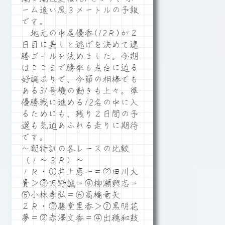
ーム追い風３メートルの予報
です。
地元の中尾優香(12Ｒ)が２
日目に差しと逃げを決めて連
勝ゴールを決めました。今期
はここまで勝率６点台に迫る
好調ぶりで、今節の相棒でも
ある31号機の動きも上々。準
優勝戦に進める12名の中に入
るためにも、残り２日間の予
選も気迫あふれる走りに期待
です。
～朝特訓の各レースの比較
（１～３Ｒ）～
１Ｒ・①井上恵一＝②田川大
貴＞③天野誠＝④柳瀬興志＝
⑤小林孝弘＝⑥高橋竜矢
２Ｒ・③藤堂里香＞①黒明花
夢＝②赤澤文香＝④出穂和鼓