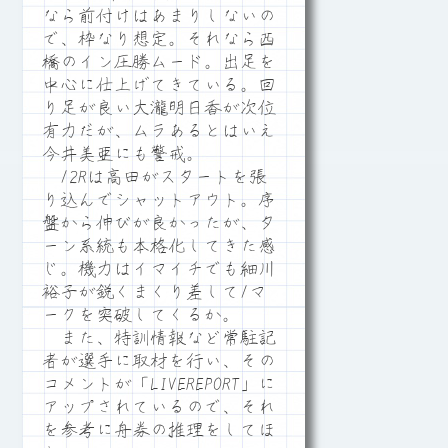
なら前付けはあまりしないの
で、枠なり想定。それなら西
橋のイン圧勝ムード。出足を
中心に仕上げてきている。回
り足が良い大瀧明日香が次位
有力だが、ムラあるとはいえ
今井美亜にも警戒。
12Rは高田がスタートを張
り込んでシャットアウト。序
盤から伸びが良かったが、タ
ーン系統も本格化してきた感
じ。機力はイマイチでも細川
裕子が鋭くまくり差して1マ
ークを突破してくるか。
また、特訓情報など常駐記
者が選手に取材を行い、その
コメントが「LIVEREPORT」に
アップされているので、それ
を参考に舟券の推理をしてほ