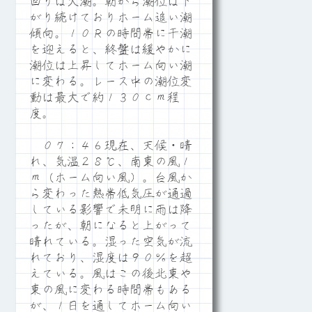
回りは大潮。朝から潮位は下
がり続けておりホーム追い潮
傾向。１０Ｒの時間帯に干潮
を迎えると、終盤は緩やかに
潮位は上昇してホーム向い潮
に変わる。レース中の潮位変
動は最大で約１３０ｃｍ程
度。
０７：４６現在、天候・晴
れ、気温２８℃、南東の風１
ｍ（ホーム向い風）。台風か
ら変わった熱帯低気圧が通過
している影響で未明に雨は降
ったが、朝になると上がって
晴れている。湿った空気が流
れており、湿度は９０％を超
えている。風はこの後北東や
東の風に変わる時間帯もある
が、１日を通してホーム向い