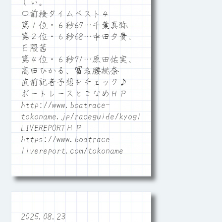
しい。
〇前検タイムベスト４
第１位・６秒67…千葉真弥
第２位・６秒68…中田夕貴、
日隈茜
第４位・６秒71…原田佑実、
高田ひかる、冨名腰桃奈
直前記者予想をチェック♪
ボートレースとこなめＨＰ
http://www.boatrace-
tokoname.jp/raceguide/kyogi06
LIVEREPORTＨＰ
https://www.boatrace-
livereport.com/tokoname
2025.08.23