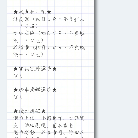
★減点者一覧★
林美憲（初日６Ｒ・不良航法
－１０点）
竹田広樹（初日７Ｒ・不良航
法－１０点）
谷勝幸（初日１０Ｒ・不良航
法－１０点）
★賞典除外選手★
なし
★途中帰郷選手★
なし
★機力評価★
機力上位…小野勇作、大須賀
友、池田剛規、笹木香吾
機力劣勢…谷本幸司、竹田広