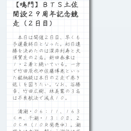
【鳴門】ＢＴＳ土佐
開設２９周年記念競
走（２日目）
本日は開催２日目、早くも
予選最終日となった。初日連
勝を決めたのは深井利寿と大
須賀友の２名。新田泰章は
１・２着と続いている。一方
で竹田辰也や佐藤博亮といっ
た銘柄級は本日の２走で巻き
返しを図りたい。なお、谷勝
幸、竹田広樹、林美憲の３名
は不良航法で減点１０。
満潮・０６：１１、１６３
ｃｍ、干潮・１３：０８、２
０ｃｍ（１０Ｒ発売中）。潮