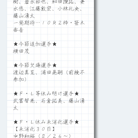
樹、岩永節也、和田操拓、垂
水悠、江藤敦宏、小林礼央、
藤山湧太
一発期待…１０Ｒ２枠・笹木
香吾
★今節追加選手★
横田茂
★今節欠場選手★
渡辺真至、浦田晃嗣（前検不
参加）
★Ｆ・Ｌ等休み明け選手★
武富智亮、石倉拓美、藤山湧
太
★Ｆ・Ｌ休み未消化選手★
【未消化３０日】
中野和裕（８／２６～）