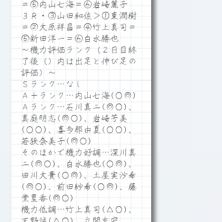
＝⑤内山七海＝⑥岩崎麗子
３Ｒ・③山田和佐＞①東潤樹
＝②大原祥昌＝④竹上真司＝
⑤新田洋一＝⑥白水勝也
～機力評価ランク（２日目終
了後（）内は出足と伸び足の
評価）～
Ｓランク…なし
Ａ＋ランク…内山七海(○◎)
Ａランク…石川真二(◎○)、
真庭明志(◎○)、岩崎芳美
(○○)、喜多那由夏(○○)、
若狭奈美子(◎○)
そのほかで機力好調…深川真
二(◎○)、白水勝也(○◎)、
田川大貴(○◎)、土屋実沙希
(◎○)、前田紗希(○◎)、藤
堂里香(◎○)
機力低調…竹上真司(△○)、
天野誠(△○)、立間充宏