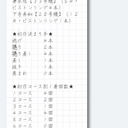
垂水悠【３３号機】（５Ｒ・
ピストンリング４本）
下寺秀和【２８号機】（１２
Ｒ・ピストンリング１本）
★初日決まり手★
逃げ ４本
捲り ２本
捲り差し ４本
差し １本
抜き １本
恵まれ ０本
★初日コース別１着回数★
１コース ４回
２コース ２回
３コース １回
４コース ４回
５コース １回
６コース ０回