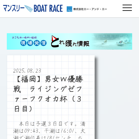
2025.08.23
【福岡】男女Ｗ優勝
戦 ライジングゼフ
ァーフクオカ杯（３
日目）
本日は予選３日目です。満
潮は09:43、干潮は16:01、大
潮で潮位差は181センチ、ホ