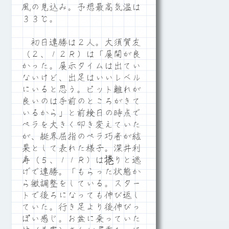
風の見込み。予想最高気温は
３３℃。
初日連勝は２人。大須賀友
（２、１２Ｒ）は「展開が良
かった。展示タイムは出てい
ないけど、出足はいいレベル
にいると思う。ピット離れが
良いのは手前のところがきて
いるから」と前検日の時点で
ペラを大きく叩き変えていた
が、艇界屈指のペラ巧者が結
果として表れた様子。深井利
寿（５、１１Ｒ）は捲りと逃
げで連勝。「もらった状態か
ら微調整をしている。スター
トで後ろになっても伸び返し
ていた。行き足より後伸びっ
ぽい感じ。お盆に乗っていた