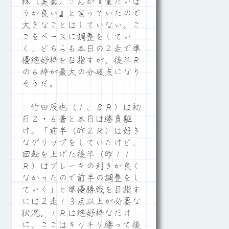
林（美憲）さんが『重たいほ
うが良い』と言っていたので
大きなことはしていない。こ
こをベースに調整をしてい
く」どちらも本日の２走で準
優絶好枠を目指すが、後半Ｒ
の６枠が最大の分岐点になり
そうだ。
竹田辰也（１、８Ｒ）は初
日２・６着と本日は勝負駆
け。「前半（昨２Ｒ）は好き
なグリップをしていたけど、
回転を上げた後半（昨１１
Ｒ）はブレーキの利きが良く
なかったので前半の調整をし
ていく」と準優勝戦を目指す
には２走１３点以上が必要な
状況。１Ｒは絶好枠なだけ
に、ここはキッチリ勝って後