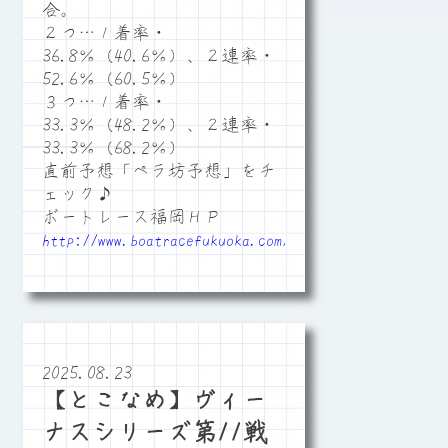
合。
２つ…１着率・
36.8％（40.6％）、２連率・
52.6％（60.5％）
３つ…１着率・
33.3％（48.2％）、２連率・
33.3％（68.2％）
直前予想「ペラ坊予想」をチ
ェック♪
ボートレース福岡ＨＰ
http://www.boatracefukuoka.com/
2025.08.23
【とこなめ】ヴィー
ナスシリーズ第11戦