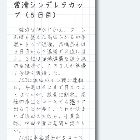
常滑シンデレラカッ
プ（５日目）
強力な伸びに加え、ターン
系統も整えた高田ひかるが予
選をトップ通過。西橋奈未は
３日目から４連勝で２位に浮
上。３位は当地連覇を狙う浜
田亜理沙で、この３人が準優
１号艇を獲得した。
10Rは浜田のイン戦が連軸
だ。舟足はそこまで目立つこ
とはないが、技量は断然。高
憧四季は２コースでも捲りに
出ることが多く、これが決ま
れば浜田の大敗も。千葉真
弥、中田夕貴は展開を突きた
い。
11Rは中谷朋子が５コース