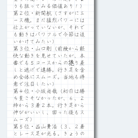
うも狙ってみる価値あり！）
第２位・新開航（さすがにエ
ース機。まだ猛烈パワーには
仕上がっていないが、それで
も動きはパワフルで今節は追
いかけてみたい）
第３位・山口剛（前検から軽
快な動きを見せていたが、本
番でも５コースからの捲り差
しと逃げで連勝。行き足を含
め全体にスムーズ。当地も得
意で注目したい）
第４位・小坂尚哉（初日は勝
ち星こそなかったが、６、２
枠から３着２本。行き足から
伸びがいいし、回った後もス
ムーズ）
第５位・西山貴浩（３、２着
とレース足が光る。きょうの