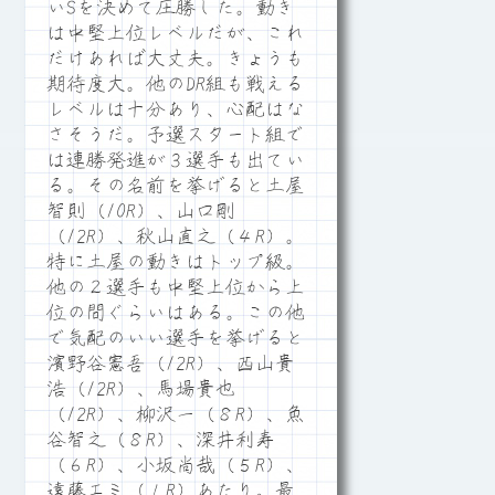
いSを決めて圧勝した。動き
は中堅上位レベルだが、これ
だけあれば大丈夫。きょうも
期待度大。他のDR組も戦える
レベルは十分あり、心配はな
さそうだ。予選スタート組で
は連勝発進が３選手も出てい
る。その名前を挙げると土屋
智則（10R）、山口剛
（12R）、秋山直之（４R）。
特に土屋の動きはトップ級。
他の２選手も中堅上位から上
位の間ぐらいはある。この他
で気配のいい選手を挙げると
濱野谷憲吾（12R）、西山貴
浩（12R）、馬場貴也
（12R）、柳沢一（８R）、魚
谷智之（８R）、深井利寿
（６R）、小坂尚哉（５R）、
遠藤エミ（１R）あたり。最