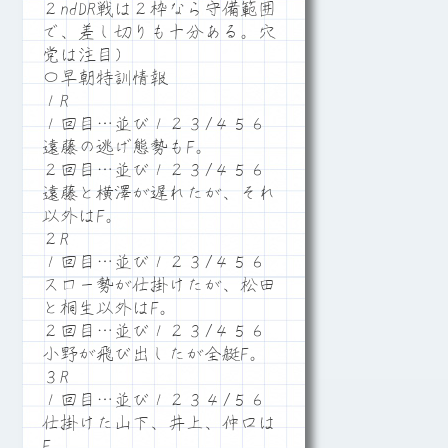
２ndDR戦は２枠なら守備範囲
で、差し切りも十分ある。穴
党は注目）
〇早朝特訓情報
１R
１回目…並び１２３/４５６
遠藤の逃げ態勢もF。
２回目…並び１２３/４５６
遠藤と横澤が遅れたが、それ
以外はF。
２R
１回目…並び１２３/４５６
スロー勢が仕掛けたが、松田
と桐生以外はF。
２回目…並び１２３/４５６
小野が飛び出したが全艇F。
３R
１回目…並び１２３４/５６
仕掛けた山下、井上、仲口は
F。