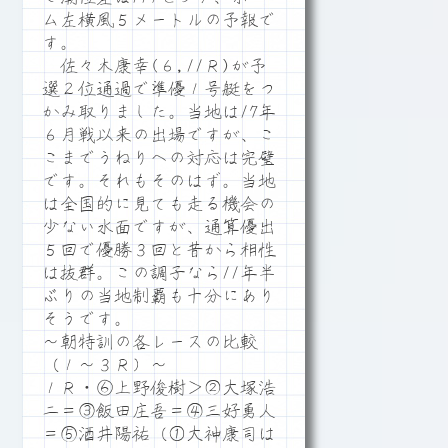
ム左横風５メートルの予報で
す。
佐々木康幸(６,11Ｒ)が予
選２位通過で準優１号艇をつ
かみ取りました。当地は17年
６月戦以来の出場ですが、こ
こまでうねりへの対応は完璧
です。それもそのはず。当地
は全国的に見ても走る機会の
少ない水面ですが、通算優出
５回で優勝３回と昔から相性
は抜群。この調子なら11年半
ぶりの当地制覇も十分にあり
そうです。
～朝特訓の各レースの比較
（１～３Ｒ）～
１Ｒ・⑥上野俊樹＞②大塚浩
二＝③飯田庄吾＝④三好勇人
＝⑤酒井陽祐（①大神康司は