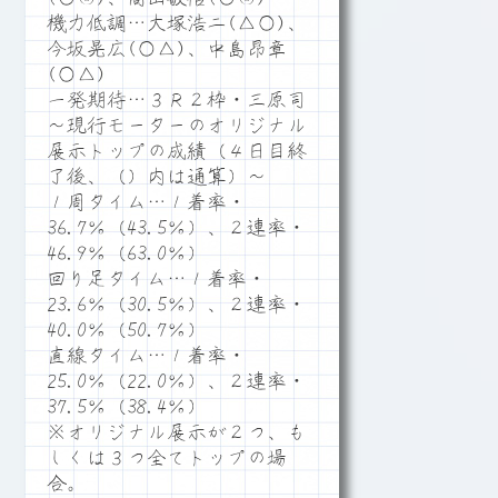
機力低調…大塚浩二(△○)、
今坂晃広(○△)、中島昂章
(○△)
一発期待…３Ｒ２枠・三原司
～現行モーターのオリジナル
展示トップの成績（４日目終
了後、（）内は通算）～
１周タイム…１着率・
36.7％（43.5％）、２連率・
46.9％（63.0％）
回り足タイム…１着率・
23.6％（30.5％）、２連率・
40.0％（50.7％）
直線タイム…１着率・
25.0％（22.0％）、２連率・
37.5％（38.4％）
※オリジナル展示が２つ、も
しくは３つ全てトップの場
合。