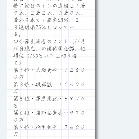
後に初日のインの成績は１着
７本、２着２本、３着０本、
着外３本で１着率58％、２、
３連対率75％となってい
る。
〇今節出場者のことし（11月
10日現在）の獲得賞金額上位
順位（100万以下は切り捨
て）
第１位・馬場貴也…１２８０
０万
第３位・磯部誠…１０５００
万
第５位・茅原悠紀…９９００
万
第６位・濱野谷憲吾…９７０
０万
第７位・桐生順平…９６００
万