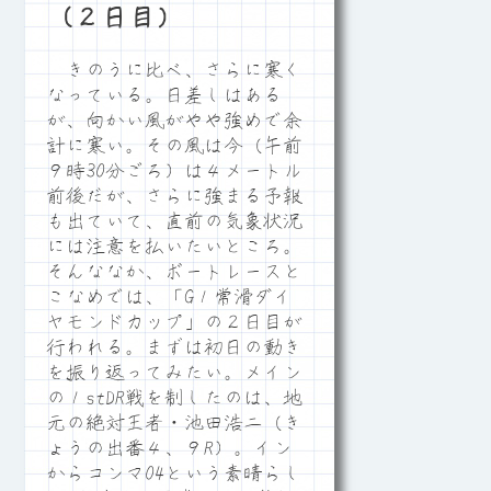
（２日目）
きのうに比べ、さらに寒く
なっている。日差しはある
が、向かい風がやや強めで余
計に寒い。その風は今（午前
９時30分ごろ）は４メートル
前後だが、さらに強まる予報
も出ていて、直前の気象状況
には注意を払いたいところ。
そんななか、ボートレースと
こなめでは、「G１常滑ダイ
ヤモンドカップ」の２日目が
行われる。まずは初日の動き
を振り返ってみたい。メイン
の１stDR戦を制したのは、地
元の絶対王者・池田浩二（き
ょうの出番４、９R）。イン
からコンマ04という素晴らし