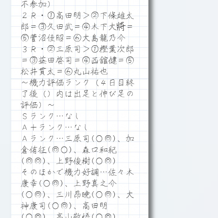
不参加）
２Ｒ・①高田明＞②下條雄太
郎＝③久田武＝④木下大將＝
⑤菅沼佳昭＝⑥大島龍乃介
３Ｒ・②三原司＞①樫葉次郎
＝③益田啓司＝④西舘健＝⑤
松井貫太＝⑥丸山祐也
～機力評価ランク（４日目終
了後（）内は出足と伸び足の
評価）～
Ｓランク…なし
Ａ＋ランク…なし
Ａランク…三原司(○◎)、加
倉侑征(◎○)、森口和紀
(◎◎)、上野俊樹(○◎)
そのほかで機力好調…佐々木
康幸(○◎)、上野真之介
(○◎)、三川昂暁(○◎)、大
神康司(○◎)、高田明
(○◎)、高山敬悟(○◎)