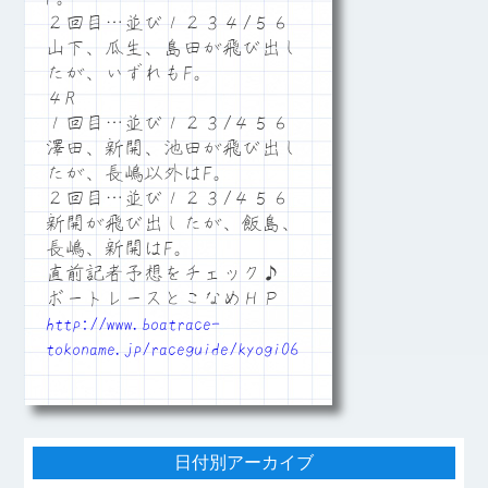
２回目…並び１２３４/５６
山下、瓜生、島田が飛び出し
たが、いずれもF。
４R
１回目…並び１２３/４５６
澤田、新開、池田が飛び出し
たが、長嶋以外はF。
２回目…並び１２３/４５６
新開が飛び出したが、飯島、
長嶋、新開はF。
直前記者予想をチェック♪
ボートレースとこなめＨＰ
http://www.boatrace-
tokoname.jp/raceguide/kyogi06
日付別アーカイブ