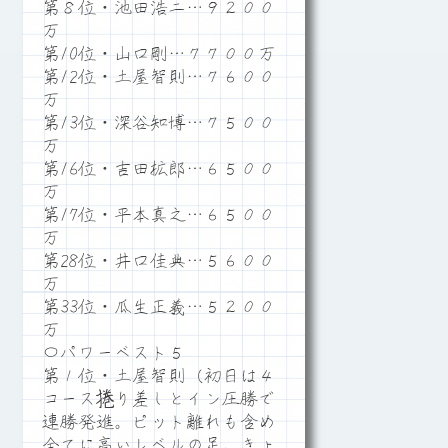
第８位・池田浩二…９２００
万
第10位・山口剛…７７００万
第12位・土屋智則…７６００
万
第13位・深谷知博…７５００
万
第16位・吉田拡郎…６５００
万
第17位・平本真之…６５００
万
第28位・井口佳典…５６００
万
第33位・瓜生正義…５２００
万
〇パワーベスト５
第１位・土屋智則（初日は４
コース捲り差しとイン圧勝で
連勝発進。ピット離れも含め
全てに高いレベルの足。きょ