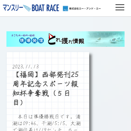
2023.11.13
【福岡】西部発刊25
周年記念スポーツ報
知杯争奪戦（５日
目）
本日は準優勝戦日です。満
潮は09:46、干潮15:15、大潮
で潮位差は119センチ、ホー