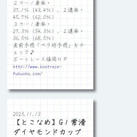
２つ…１着率・
37.1％（43.4％）、２連率・
45.7％（62.0％）
３つ…１着率・
27.3％（54.3％）、２連率・
36.5％（68.5％）
直前予想「ペラ坊予想」をチ
ェック♪
ボートレース福岡ＨＰ
http://www.boatrace-
fukuoka.com/
2023.11.13
【とこなめ】G１常滑
ダイヤモンドカップ