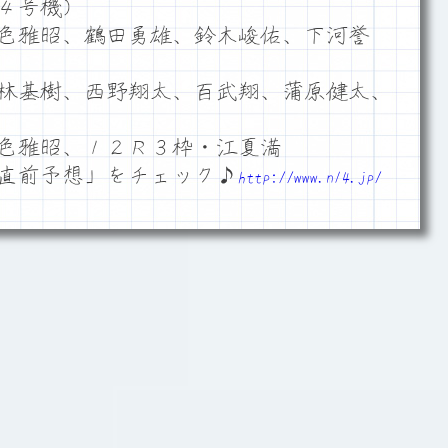
４号機）
色雅昭、鶴田勇雄、鈴木峻佑、下河誉
林基樹、西野翔太、百武翔、蒲原健太、
色雅昭、１２Ｒ３枠・江夏満
直前予想」をチェック♪
http://www.n14.jp/