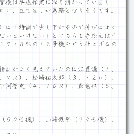
習後は早速作業に取り掛かっていまし
けに、立て直しが急務となりそうです。
）は「特訓で少し下がるので伸びはよく
ないといけない」とこちらも手応えはイ
３７・８％の１２号機をどう仕上げるの
特訓がよく見えていたのは江夏満（１、
、７Ｒ）、松崎祐太郎（３、１２Ｒ）、
下河誉史（４、１０Ｒ）、森竜也（５、
（５０号機）、山崎鉄平（７４号機）、