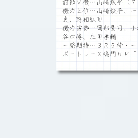
前節Ｖ機…山崎鉄平（７
機力上位…山崎鉄平、一
史、野相弘司
機力劣勢…岡部貴司、小
谷口勝、庄司孝輔
一発期待…３Ｒ５枠・一
ボートレース鳴門ＨＰ「