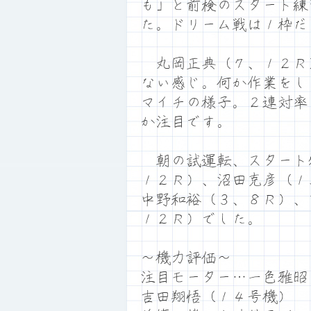
も」と前検のスタート練
た。ドリーム戦は１枠だ
丸岡正典（７、１２Ｒ
ない感じ。何か作業をし
マイチの様子。２連対率
か注目です。
朝の試運転、スタート
１２Ｒ）、沼田克彦（１
中野和裕（３、８Ｒ）、
１２Ｒ）でした。
～機力評価～
注目モーター…一色雅昭
吉田翔悟（１４号機）