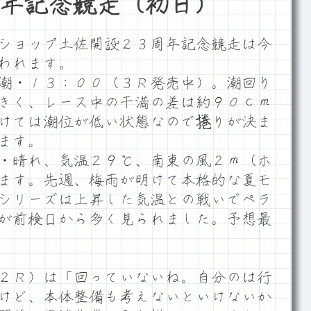
年記念競走（初日）
ショップ土佐開設２３周年記念競走は今
われます。
潮・１３：００（３Ｒ発売中）。潮回り
きく、レース中の干満の差は約９０ｃｍ
けては潮位が低い状態なので捲りが決ま
ます。
・晴れ、気温２９℃、南東の風２ｍ（ホ
ます。先週、梅雨が明けて本格的な夏モ
シリーズは上昇した気温との戦いでペラ
が前検日から多く見られました。予想最
２Ｒ）は「回っていないね。自分のは行
けど、本体整備も考えないといけないか