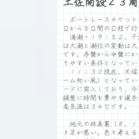
土佐開設２３周
ボートレースチケット
日から５日間の日程で行
満潮・１９：５２、干
は大潮と潮位の変動は大
です。序盤から中盤にか
りやすい条件となってい
１１：３０現在、天候
ーム向い風）となってい
ードに突入しており、今
調整に時間を費やす選手
高気温は３４℃です。
地元の林美憲（８、１
き足が悪い。色々考える