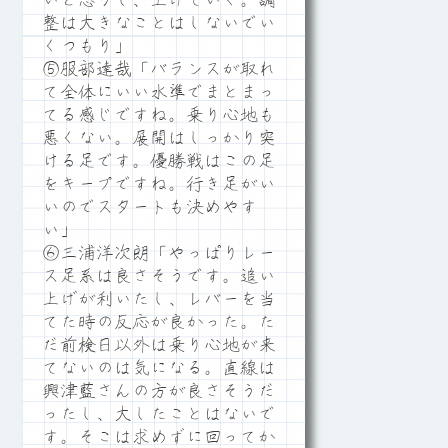
いと思うし、上げていく。調
整は大きなことはしないでい
くつもり」
⑤服部達哉「バランスが取れ
て全体にいい水準でまとまっ
てる感じですね。乗り心地も
悪くない。展開はしっかり突
ける足です。優勝戦はこの足
をキープですね。行き足がい
いのでスタートも決めやす
い」
⑥三浦洋次朗「やっぱりレー
ス足系は良さそうです。追い
上げが利いたし、レバーを当
てた時の反応が良かった。た
だ前検日以外は乗り心地が来
てないのは気になる。直線は
興津藍さんの方が良さそうだ
ったし、大したことはないで
す。そこは求めずに回ってか