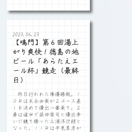
2023.06.23
【鳴門】第６回湯上
がり爽快！徳島の地
ビール「あらたえエ
ール杯」競走（最終
日）
昨日行われた準優勝戦。１
０Ｒは末永由楽が２コース差
しを決めて優出一番乗り。２
着は道中で益田啓司と優出争
いに競り勝った三浦洋次朗と
なった。１１Ｒは平見真彦が