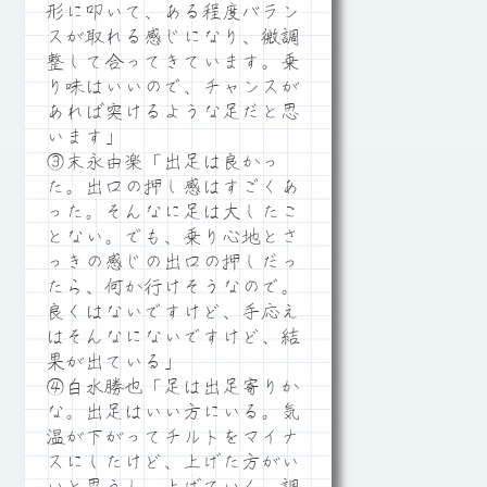
形に叩いて、ある程度バラン
スが取れる感じになり、微調
整して合ってきています。乗
り味はいいので、チャンスが
あれば突けるような足だと思
います」
③末永由楽「出足は良かっ
た。出口の押し感はすごくあ
った。そんなに足は大したこ
とない。でも、乗り心地とさ
っきの感じの出口の押しだっ
たら、何か行けそうなので。
良くはないですけど、手応え
はそんなにないですけど、結
果が出ている」
④白水勝也「足は出足寄りか
な。出足はいい方にいる。気
温が下がってチルトをマイナ
スにしたけど、上げた方がい