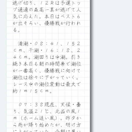
逃げ切り、１２Ｒは予選トッ
プ通過の森高一真が逃げて人
気に応えた。本日はベスト６
が出そろい、優勝戦が行われ
る。
満潮・０８：４１、１５２
ｃｍ、干潮・１６：１８、２
４ｃｍ。潮回りは中潮。引き
続き本日も朝の時間帯で潮位
が一番高く、優勝戦に向けて
潮位は徐々に下がっていく。
レース中の潮位変動は最大で
約１ｍ１５ｃｍ。
０７：３８現在、天候・曇
り、気温２１℃、北西の風１
ｍ（ホーム追い風）。昨夕か
ら雨が降り始めたが、明け方
に上がっていた。今朝は厚い