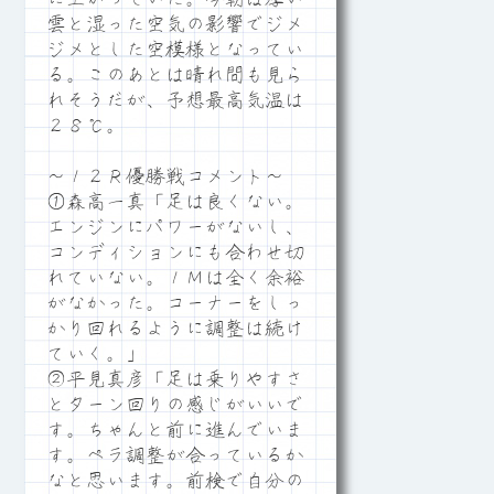
雲と湿った空気の影響でジメ
ジメとした空模様となってい
る。このあとは晴れ間も見ら
れそうだが、予想最高気温は
２８℃。
～１２Ｒ優勝戦コメント～
①森高一真「足は良くない。
エンジンにパワーがないし、
コンディションにも合わせ切
れていない。１Ｍは全く余裕
がなかった。コーナーをしっ
かり回れるように調整は続け
ていく。」
②平見真彦「足は乗りやすさ
とターン回りの感じがいいで
す。ちゃんと前に進んでいま
す。ペラ調整が合っているか
なと思います。前検で自分の