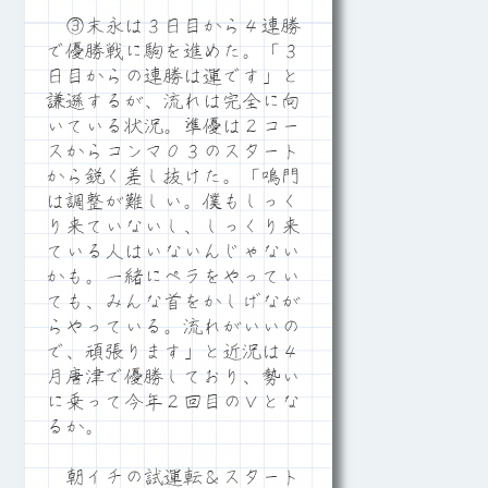
③末永は３日目から４連勝
で優勝戦に駒を進めた。「３
日目からの連勝は運です」と
謙遜するが、流れは完全に向
いている状況。準優は２コー
スからコンマ０３のスタート
から鋭く差し抜けた。「鳴門
は調整が難しい。僕もしっく
り来ていないし、しっくり来
ている人はいないんじゃない
かも。一緒にペラをやってい
ても、みんな首をかしげなが
らやっている。流れがいいの
で、頑張ります」と近況は４
月唐津で優勝しており、勢い
に乗って今年２回目のＶとな
るか。
朝イチの試運転＆スタート