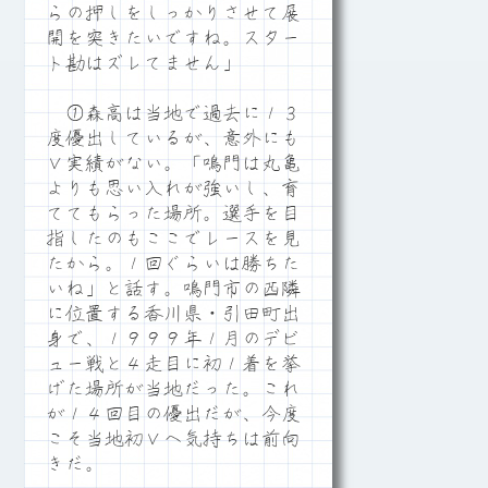
らの押しをしっかりさせて展
開を突きたいですね。スター
ト勘はズレてません」
①森高は当地で過去に１３
度優出しているが、意外にも
Ｖ実績がない。「鳴門は丸亀
よりも思い入れが強いし、育
ててもらった場所。選手を目
指したのもここでレースを見
たから。１回ぐらいは勝ちた
いね」と話す。鳴門市の西隣
に位置する香川県・引田町出
身で、１９９９年１月のデビ
ュー戦と４走目に初１着を挙
げた場所が当地だった。これ
が１４回目の優出だが、今度
こそ当地初Ｖへ気持ちは前向
きだ。