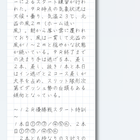
ーによるスタート練習が行わ
れた。９Ｒ時点の気象状況は
天候・曇り、気温２３℃、北
西の風２ｍ（ホーム追い
風）。朝から厚い雲に覆われ
ており、風は一貫して北西の
風が１～２ｍと穏やかな状態
が続いている。９Ｒ終了まで
の決まり手は逃げ５本、差し
２本、差し、抜き１本と本日
はイン逃げと２コース差しが
大半を占め、スリット隊形次
第でダッシュ勢の台頭もある
傾向となっている。
～１２Ｒ優勝戦スタート特訓
～
１本目①②③／④⑤⑥、２本
目①②③／④⑤⑥
２本とも枠なりの３対３の