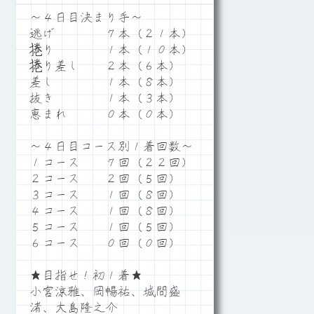
～４日目決まり手～
逃げ ７本（２１本）
捲り １本（１０本）
捲り差し ２本（６本）
差し １本（８本）
抜き １本（３本）
恵まれ ０本（０本）
～４日目コース別１着回数～
１コース ７回（２２回）
２コース ２回（５回）
３コース １回（８回）
４コース １回（８回）
５コース １回（５回）
６コース ０回（０回）
★目指せ！初１着★
小宮涼雅、岡暢祐、城間盛
渚、大島隆之介