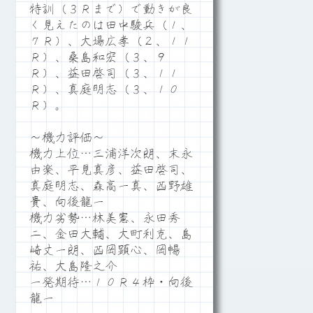
特訓（３Ｒまで）で動きが良
く見えたのは田中駿兵（１、
７Ｒ）、大場広孝（２、１１
Ｒ）、桑島和宏（３、９
Ｒ）、益田啓司（３、１１
Ｒ）、真庭明志（３、１０
Ｒ）。
～機力評価～
機力上位…三浦洋次朗、末永
由楽、平見真彦、益田啓司、
真庭明志、森高一真、西野雄
貴、向後龍一
機力劣勢…林美憲、永田秀
二、金田大輔、大町利克、島
崎丈一朗、西岡顕心、岡暢
祐、大島隆之介
一発期待…１０Ｒ４枠・向後
龍一