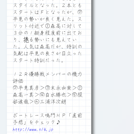
スタイルとなった。２本とも
スタートはＦとなったが、②
平見の勢いが良く見えた。ス
リット付近で①森高に対して
３分の１艇身程度前に出てお
り、捲る勢いにも見えてい
た。人気は森高だが、特訓の
気配は平見の良さが目立った
スタート特訓だった。
１２Ｒ優勝戦メンバーの機力
評価
②平見真彦＞③末永由楽＞①
森高一真＞④白水勝也＞⑤服
部達哉＞⑥三浦洋次朗
ボートレース鳴門ＨＰ「直前
予想」をチェック♪
http://www.n14.jp