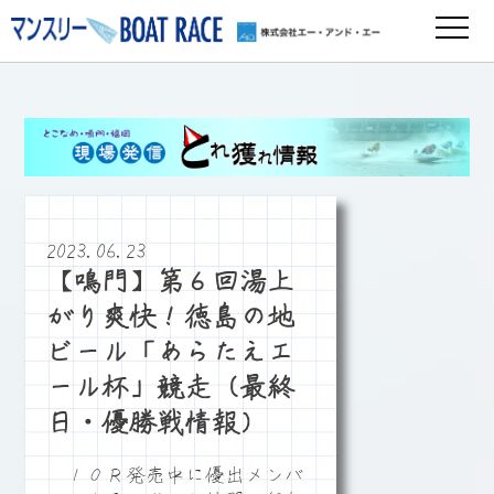
2023.06.23
【鳴門】第６回湯上
がり爽快！徳島の地
ビール「あらたえエ
ール杯」競走（最終
日・優勝戦情報）
１０Ｒ発売中に優出メンバ