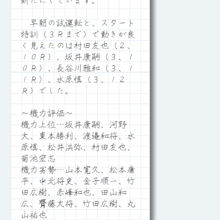
新たにしています。
早朝の試運転と、スタート
特訓（３Ｒまで）で動きが良
く見えたのは村田友也（２、
１０Ｒ）、坂井康嗣（３、１
０Ｒ）、長谷川雅和（３、１
１Ｒ）、水原慎（３、１２
Ｒ）でした。
～機力評価～
機力上位…坂井康嗣、河野
大、東本勝利、渡邉和将、水
原慎、松井洪弥、村田友也、
菊池宏志
機力劣勢…山本寛久、松本庸
平、中北将史、金子順一、竹
田広樹、赤峰和也、田山和
広、齊藤大将、竹田広樹、丸
山祐也