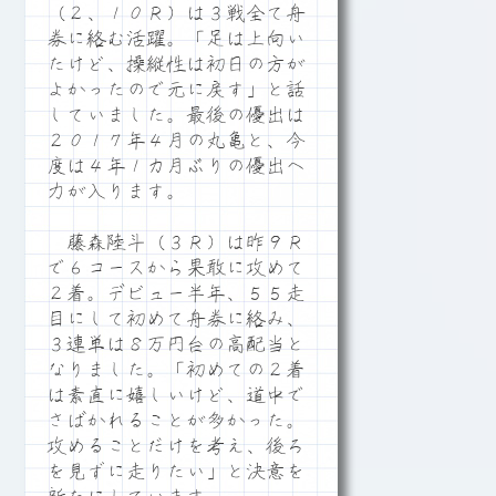
（２、１０Ｒ）は３戦全て舟
券に絡む活躍。「足は上向い
たけど、操縦性は初日の方が
よかったので元に戻す」と話
していました。最後の優出は
２０１７年４月の丸亀と、今
度は４年１カ月ぶりの優出へ
力が入ります。
藤森陸斗（３Ｒ）は昨９Ｒ
で６コースから果敢に攻めて
２着。デビュー半年、５５走
目にして初めて舟券に絡み、
３連単は８万円台の高配当と
なりました。「初めての２着
は素直に嬉しいけど、道中で
さばかれることが多かった。
攻めることだけを考え、後ろ
を見ずに走りたい」と決意を