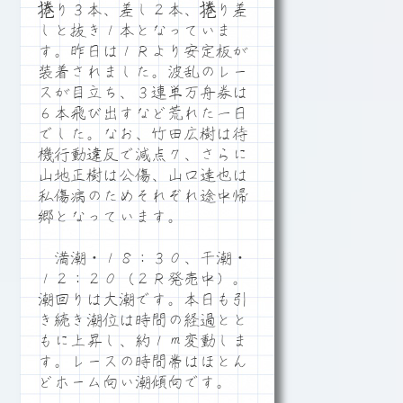
捲り３本、差し２本、捲り差
しと抜き１本となっていま
す。昨日は１Ｒより安定板が
装着されました。波乱のレー
スが目立ち、３連単万舟券は
６本飛び出すなど荒れた一日
でした。なお、竹田広樹は待
機行動違反で減点７、さらに
山地正樹は公傷、山口達也は
私傷病のためそれぞれ途中帰
郷となっています。
満潮・１８：３０、干潮・
１２：２０（２Ｒ発売中）。
潮回りは大潮です。本日も引
き続き潮位は時間の経過とと
もに上昇し、約１ｍ変動しま
す。レースの時間帯はほとん
どホーム向い潮傾向です。