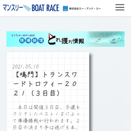
2021.05.10
【鳴門】トランスワ
ードトロフィー２０
２１（３日目）
本日は開催３日目、予選を
クリアしたベスト１８によっ
て準優勝戦が行われます。２
日目の決まり手は逃げ５本、