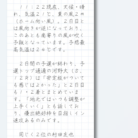
１１：２２現在、天候・晴
れ、気温２１℃、東の風２ｍ
（ホーム向い風）。２日目と
は風向きが逆になっており、
このあとも南寄りの風が吹く
予報となっています。予想最
高気温は２４℃です。
２日間の予選が終わり、予
選トップ通過の河野大（８、
１２Ｒ）は「安定板がついて
も感じはよかった」と２日目
も１・２着とまとめていま
す。「地元ではいつも調整が
上手くいく」とも話してお
り、優出絶好枠を目指しイン
速攻あるのみです。
同じく２位の村田友也