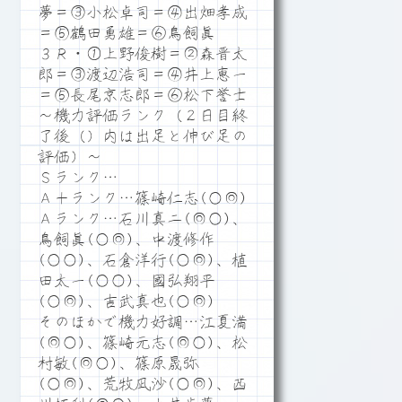
夢＝③小松卓司＝④出畑孝成
＝⑤鶴田勇雄＝⑥鳥飼眞
３Ｒ・①上野俊樹＝②森晋太
郎＝③渡辺浩司＝④井上恵一
＝⑤長尾京志郎＝⑥松下誉士
～機力評価ランク（２日目終
了後（）内は出足と伸び足の
評価）～
Ｓランク…
Ａ＋ランク…篠崎仁志(○◎)
Ａランク…石川真二(◎○)、
鳥飼眞(○◎)、中渡修作
(○○)、石倉洋行(○◎)、植
田太一(○○)、國弘翔平
(○◎)、吉武真也(○◎)
そのほかで機力好調…江夏満
(◎○)、篠崎元志(◎○)、松
村敏(◎○)、篠原晟弥
(○◎)、荒牧凪沙(○◎)、西