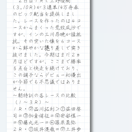
２日目７Ｒで上野俊樹
(３,10Ｒ)が３連単14万舟券
のビック配当を提供しまし
た。レースを作ったのは４コ
ースからまくった荒牧凪沙で
すが、インの三川昂暁が猛抵
抗。その空いた懐を６コース
から鮮やかな捲り差しで突き
抜けました。今期はまだ２ヵ
月ほどですが、ここまで勝率
５点台と快走を続けており、
この調子ならデビュー初優出
が今節でも不思議ではありま
せん。
～朝特訓の各レースの比較
（１～３Ｒ）～
１Ｒ・②西川拓利＞①益田啓
司＝③加倉侑征＝④安部慎一
＝⑤藤丸光一＝⑥篠原晟弥
２Ｒ・①坂井滉哉＝②土井歩