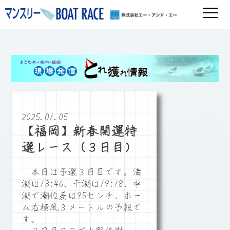
2025.01.05
【福岡】新春開運特
選レース（３日目）
本日は予選３日目です。満
潮は13:46、干潮は19:18、中
潮で潮位差は95センチ、ホー
ム右横風３メートルの予報で
す。