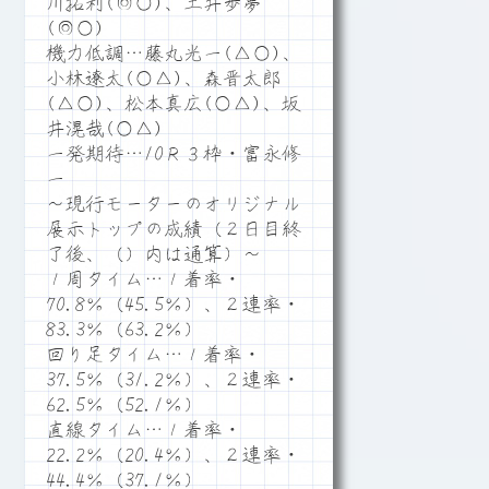
川拓利(◎○)、土井歩夢
(◎○)
機力低調…藤丸光一(△○)、
小林遼太(○△)、森晋太郎
(△○)、松本真広(○△)、坂
井滉哉(○△)
一発期待…10Ｒ３枠・富永修
一
～現行モーターのオリジナル
展示トップの成績（２日目終
了後、（）内は通算）～
１周タイム…１着率・
70.8％（45.5％）、２連率・
83.3％（63.2％）
回り足タイム…１着率・
37.5％（31.2％）、２連率・
62.5％（52.1％）
直線タイム…１着率・
22.2％（20.4％）、２連率・
44.4％（37.1％）