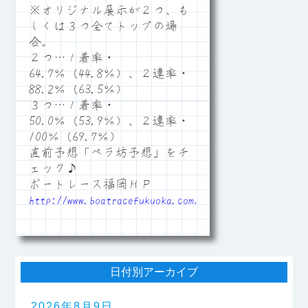
※オリジナル展示が２つ、も
しくは３つ全てトップの場
合。
２つ…１着率・
64.7％（44.8％）、２連率・
88.2％（63.5％）
３つ…１着率・
50.0％（53.9％）、２連率・
100％（69.7％）
直前予想「ペラ坊予想」をチ
ェック♪
ボートレース福岡ＨＰ
http://www.boatracefukuoka.com/
日付別アーカイブ
2026年8月9日