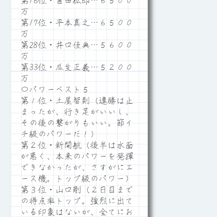
第16位・吉田拡郎…６５００
万
第17位・平本真之…６５００
万
第28位・井口佳典…５６００
万
第33位・瓜生正義…５２００
万
〇パワーベスト５
第１位・土屋智則（連勝は止
まったが、行き足がいいし、
その後の繋がりもいい。節イ
チ級のパワーだ！）
第２位・新開航（後半は水面
が悪く、本来のパワーを発揮
できなかったが、さすがにエ
ース機。トップ級のパワー）
第３位・山口剛（２日目まで
の得点率トップ。強烈に出て
いる印象はないが、全てにお