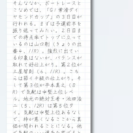
そんななか、ボートレースと
こなめでは、「G１常滑ダイ
ヤモンドカップ」の３日目が
行われる。まずは予選前半を
振り返ってみたい。２日目ま
での得点率でトップに立って
いるのは山口剛（きょうの出
番４、11R）。強烈に出てい
る印象はないが、バランスが
取れて好仕上がり。第２位が
土屋智則（６、11R）。こち
らは節イチ級の仕上がり。そ
して第３位が平本真之（８
R）で気配は中堅上位レベ
ル。地元の絶対王者・池田浩
二（５、12R）は第５位タ
イ。気配は中堅上位あるなし
で、枠が悪くなるここから真
価が問われることになる。他