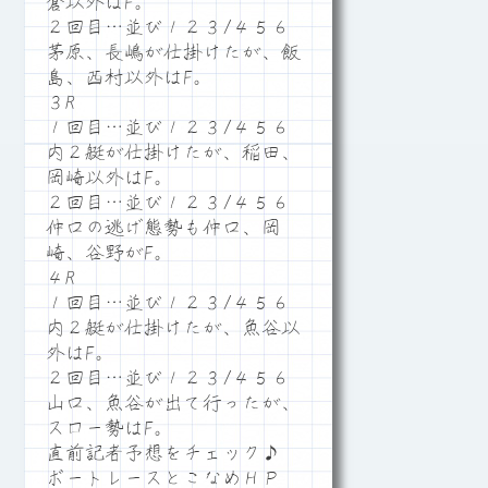
倉以外はF。
２回目…並び１２３/４５６
茅原、長嶋が仕掛けたが、飯
島、西村以外はF。
３R
１回目…並び１２３/４５６
内２艇が仕掛けたが、稲田、
岡崎以外はF。
２回目…並び１２３/４５６
仲口の逃げ態勢も仲口、岡
崎、谷野がF。
４R
１回目…並び１２３/４５６
内２艇が仕掛けたが、魚谷以
外はF。
２回目…並び１２３/４５６
山口、魚谷が出て行ったが、
スロー勢はF。
直前記者予想をチェック♪
ボートレースとこなめＨＰ