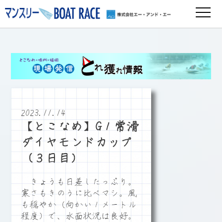
2023.11.14
【とこなめ】G１常滑
ダイヤモンドカップ
（３日目）
きょうも日差したっぷり。
寒さもきのうに比べマシ。風
も穏やか（向かい１メートル
程度）で、水面状況は良好。