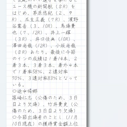
で気配のいい選手を挙げると
エース機の新開航（８R）を
はじめ、茅原悠紀（２、９
R）、瓜生正義（７R）、濱野
谷憲吾（３、10R）、馬場貴
也（７、12R）、井上一輝
（３R）、井口佳典（10R）、
澤田尚哉（12R）、小坂尚哉
（８R）あたり。最後に今節
のインの成績は１着14本、２
着３本、３着３本、着外４本
で１着率58％、２連対率
70％、３連対率83％となって
いる。
〇途中帰郷
篠崎仁志（公傷のため、３日
目より欠場）、竹井貴史（公
傷のため、３日目より欠場）
〇今節出場者のことし（11月
10日現在）の獲得賞金額上位