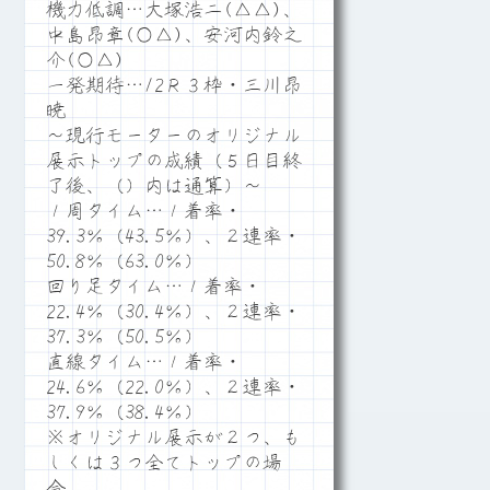
機力低調…大塚浩二(△△)、
中島昂章(○△)、安河内鈴之
介(○△)
一発期待…12Ｒ３枠・三川昂
暁
～現行モーターのオリジナル
展示トップの成績（５日目終
了後、（）内は通算）～
１周タイム…１着率・
39.3％（43.5％）、２連率・
50.8％（63.0％）
回り足タイム…１着率・
22.4％（30.4％）、２連率・
37.3％（50.5％）
直線タイム…１着率・
24.6％（22.0％）、２連率・
37.9％（38.4％）
※オリジナル展示が２つ、も
しくは３つ全てトップの場
合。