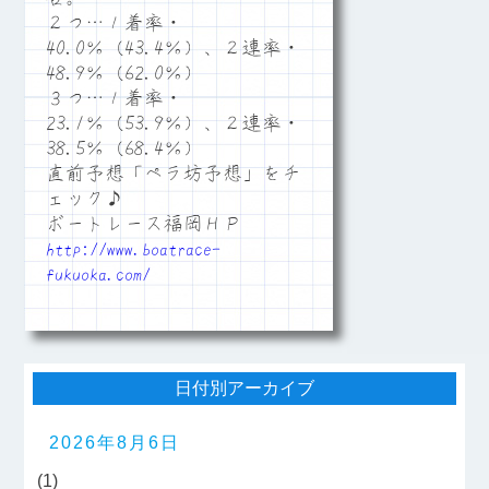
２つ…１着率・
40.0％（43.4％）、２連率・
48.9％（62.0％）
３つ…１着率・
23.1％（53.9％）、２連率・
38.5％（68.4％）
直前予想「ペラ坊予想」をチ
ェック♪
ボートレース福岡ＨＰ
http://www.boatrace-
fukuoka.com/
日付別アーカイブ
2026年8月6日
(1)