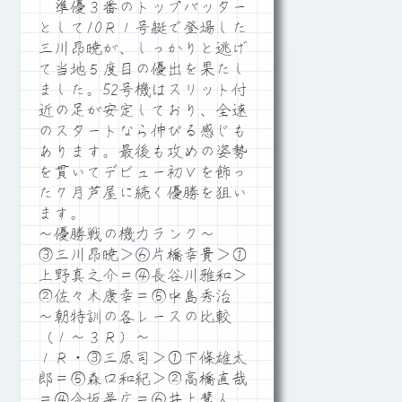
準優３番のトップバッター
として10Ｒ１号艇で登場した
三川昂暁が、しっかりと逃げ
て当地５度目の優出を果たし
ました。52号機はスリット付
近の足が安定しており、全速
のスタートなら伸びる感じも
あります。最後も攻めの姿勢
を貫いてデビュー初Ｖを飾っ
た７月芦屋に続く優勝を狙い
ます。
～優勝戦の機力ランク～
③三川昂暁＞⑥片橋幸貴＞①
上野真之介＝④長谷川雅和＞
②佐々木康幸＝⑤中島秀治
～朝特訓の各レースの比較
（１～３Ｒ）～
１Ｒ・③三原司＞①下條雄太
郎＝⑤森口和紀＞②高橋直哉
＝④今坂晃広＝⑥井上慧人