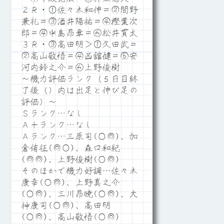
２Ｒ・①佐々木和伸＝②間野
兼礼＝③酒井陽祐＝④樫葉次
郎＝④中島昂章＝⑥松井貫太
３Ｒ・③高田明＞①久田武＝
②高山敬悟＝④西舘健＝⑤安
河内鈴之介＝⑥上野俊樹
～機力評価ランク（５日目終
了後（）内は出足と伸び足の
評価）～
Ｓランク…なし
Ａ＋ランク…なし
Ａランク…三原司(○◎)、加
倉侑征(◎○)、森口和紀
(◎◎)、上野俊樹(○◎)
そのほかで機力好調…佐々木
康幸(○◎)、上野真之介
(○◎)、三川昂暁(○◎)、大
神康司(○◎)、高田明
(○◎)、高山敬悟(○◎)