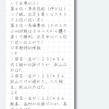
いて水準以上）
第４位・茅原悠紀（伸びはト
ップ級。出足も悪くなさそう
で上位に近い足）
第５位・馬場貴也（きのうの
２ndDR戦は３コースから捲り
差しで勝利。出足中心に上位
に近い仕上がり）
〇早朝特訓情報
１R
１回目…並び１２３/４５６
内２艇が仕掛けたが、秋山以
外はF。
２回目…並び１２３/４５６
秋山だけが遅れた。ただ桐
生、秋山以外はF。
２R
１回目…並び１２３/４５６
飯島、西村が仕掛けたが、高