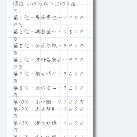
順位（100万以下は切り捨
て）
第１位・馬場貴也…１２８０
０万
第３位・磯部誠…１０５００
万
第５位・茅原悠紀…９９００
万
第６位・濱野谷憲吾…９７０
０万
第７位・桐生順平…９６００
万
第８位・池田浩二…９２００
万
第10位・山口剛…７７００万
第12位・土屋智則…７６００
万
第13位・深谷知博…７５００
万