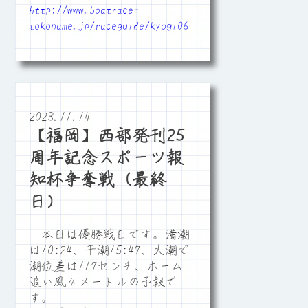
http://www.boatrace-
tokoname.jp/raceguide/kyogi06
2023.11.14
【福岡】西部発刊25
周年記念スポーツ報
知杯争奪戦（最終
日）
本日は優勝戦日です。満潮
は10:24、干潮15:47、大潮で
潮位差は117センチ、ホーム
追い風４メートルの予報で
す。