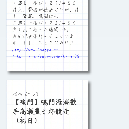
１回目…並び１２３/４５６
井上、齊藤が仕掛けたが、井
上、齊藤、藤岡はF。
２回目…並び１２３/４５６
少し出て行った藤岡はF。
直前記者予想をチェック♪
ボートレースとこなめＨＰ
http://www.boatrace-
tokoname.jp/raceguide/kyogi06
2024.07.23
【鳴門】鳴門渦潮歌
手高瀬豊子杯競走
（初日）