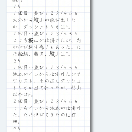
２R
１回目…並び１２３/４５６
大外から樅山が飛び出した
が、ダッシュトリオはF。
２回目…並び１２３/４５６
ここも樅山が仕掛けたが、内
が伸び返す感じもあった。た
だ船越、藤田、樅山はF。
３R
１回目…並び１２３/４５６
池本がインから仕掛けたがア
ジャスト。そのぶんダッシュ
トリオが出て行ったが、杉山
以外はF。
２回目…並び１２３/４５６
ここもインから池本が仕掛け
た。ただ伸びてきたのは前
田。
４R