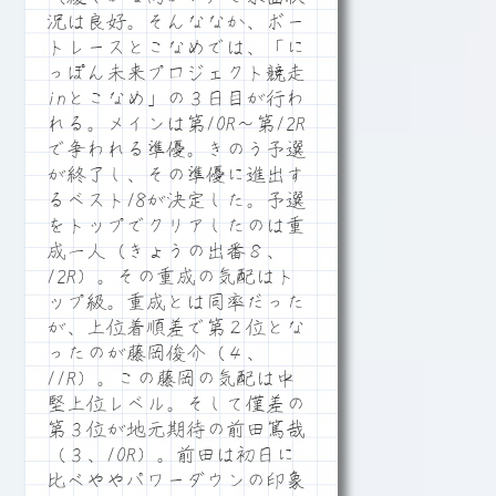
況は良好。そんななか、ボー
トレースとこなめでは、「に
っぽん未来プロジェクト競走
inとこなめ」の３日目が行わ
れる。メインは第10R～第12R
で争われる準優。きのう予選
が終了し、その準優に進出す
るベスト18が決定した。予選
をトップでクリアしたのは重
成一人（きょうの出番８、
12R）。その重成の気配はト
ップ級。重成とは同率だった
が、上位着順差で第２位とな
ったのが藤岡俊介（４、
11R）。この藤岡の気配は中
堅上位レベル。そして僅差の
第３位が地元期待の前田篤哉
（３、10R）。前田は初日に
比べややパワーダウンの印象