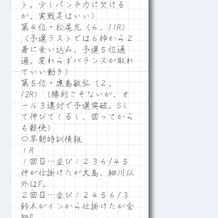
ト。少しパンチ力に欠ける
が、実戦足はいい）
第４位・松尾充（６、11R）
（予選ラストでは６枠から２
着に食い込み、予選５位通
過。変わらずバランスが取れ
ていい動き）
第５位・鹿島敏弘（２、
12R）（勝利こそないが、オ
ール３連対で予選突破。Sし
て伸びてくるし、回ってから
も軽快）
〇早朝特訓情報
１R
１回目…並び１２３６/４５
仲が仕掛けたが大島、細川以
外はF。
２回目…並び１２４５６/３
鈴木がインから仕掛けたが全
艇F。