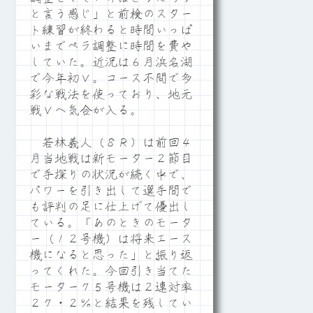
と言う感じ」と前検のスター
ト練習が終わると時間いっぱ
いまでペラ調整に時間を費や
していた。近況は６月浜名湖
で今年初Ｖ。コース不問で多
彩な戦法を使っており、地元
戦Ｖへ気合が入る。
若林義人（８Ｒ）は前回４
月当地戦は新モーター２節目
で手探りの状況が続く中で、
パワーを引き出して選手間で
も評判の足に仕上げて優出し
ている。「あのときのモータ
ー（１２号機）は将来エース
機になると思った」と振り返
ってくれた。今回引き当てた
モーター７５号機は２連対率
２７・２％と結果を残してい