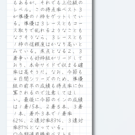
もあるが、それでも上位級の
レベル。この得点率ベスト３
が準優の１枠をゲットしてい
る。準優は３レースともコー
ス取りで乱れるようなことも
なさそうなら、３レースとも
１枠の信頼度はかなり高いと
みている。焦点となる２、３
着争いも好枠組がリードして
おり、本命サイドで収まる確
率は高そうだ。なお、今節も
４日間シリーズのため、準優
組の前半の成績も得点率に加
算されるので注意してほし
い。最後に今節のインの成績
は１着15本、２着５本、３着
１本、着外３本で１着率
62％、２連対率83％、３連対
率87％となっている。
〇今期適用勝率ベスト５