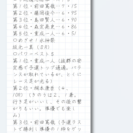
第１位・前田篤哉…７・15
第２位・藤岡俊介…６・95
第３位・島田賢人…６・90
第４位・森定晃史…６・86
第５位・重成一人…６・51
〇めざせ！水神祭
坂元一真（８R）
〇パワーベスト５
第１位・重成一人（抜群の安
定感で予選トップ通過。バラ
ンスが取れているが、とくに
レース足が光る）
第２位・桐本康臣（４、
10R）（きのうは２、１着。
行き足がいいし、その後の繋
がりもいい。準優でも楽し
み）
第３位・前田篤哉（予選ラス
トで勝利し準優の１枠をゲッ