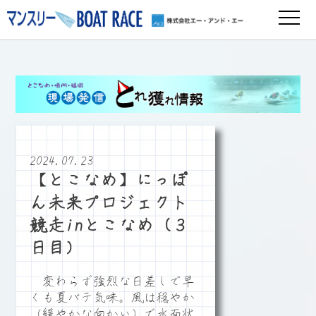
2024.07.23
【とこなめ】にっぽ
ん未来プロジェクト
競走inとこなめ（３
日目）
変わらず強烈な日差しで早
くも夏バテ気味。風は穏やか
（緩やかな向かい）で水面状