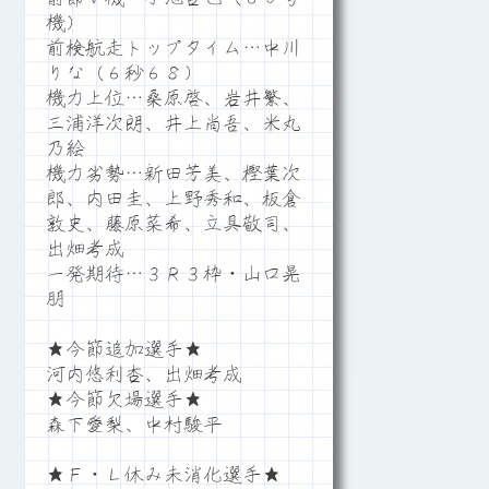
機）
前検航走トップタイム…中川
りな（６秒６８）
機力上位…桑原啓、岩井繁、
三浦洋次朗、井上尚吾、米丸
乃絵
機力劣勢…新田芳美、樫葉次
郎、内田圭、上野秀和、板倉
敦史、藤原菜希、立具敬司、
出畑考成
一発期待…３Ｒ３枠・山口晃
朋
★今節追加選手★
河内悠利杏、出畑考成
★今節欠場選手★
森下愛梨、中村駿平
★Ｆ・Ｌ休み未消化選手★