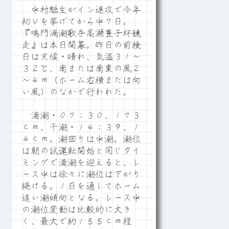
中村魁生がイン速攻で今年
初Ｖを挙げてから中７日。
『鳴門渦潮歌手高瀬豊子杯競
走』は本日開幕。昨日の前検
日は天候・晴れ、気温３１～
３２℃、南または南東の風２
～４ｍ（ホーム右横または向
い風）のなかで行われた。
満潮・０７：３０、１７３
ｃｍ、干潮・１４：３９、１
４ｃｍ。潮回りは中潮。潮位
は朝の試運転開始と同じタイ
ミングで満潮を迎えると、レ
ース中は徐々に潮位は下がり
続ける。１日を通してホーム
追い潮傾向となる。レース中
の潮位変動は比較的に大き
く、最大で約１５５ｃｍ程