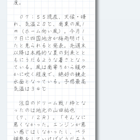
度。
０７：５５現在、天候・晴
れ、気温２８℃、南東の風１
ｍ（ホーム向い風）。今月１
７日に四国地方が梅雨明けし
たと見られると発表。先週末
以降は本格的な夏の到来とと
もにうだるような暑さとなっ
ている。風は南寄りから緩や
かに吹く程度で、絶好の競走
水面となっている。予想最高
気温は３４℃
注目のドリーム戦１枠とな
ったのは地元の山田祐也
（７、１２Ｒ）。「そんなに
悪くなかった。エンジンが悪
い感じはしなかったし、ペラ
調整をしていけばどうだろう