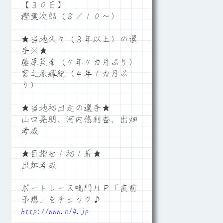
【３０日】
樫葉次郎（８／１０～）
★当地久々（３年以上）の選
手※★
藤原菜希（４年４カ月ぶり）
宮之原輝紀（４年１カ月ぶ
り）
★当地初出走の選手★
山口晃朋、河内悠利杏、出畑
考成
★目指せ！初１着★
出畑考成
ボートレース鳴門ＨＰ「直前
予想」をチェック♪
http://www.n14.jp