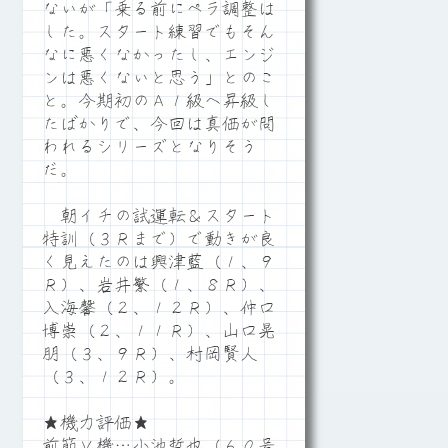
ないが「乗る前にペラ調整は
した。スタート練習でもそん
なに悪くなかったし、エンジ
ンは悪くないと思う」とのこ
と。今期初のＡ１級へ昇級し
たばかりで、今回は真価が問
われるシリーズとなりそう
だ。
朝イチの試運転＆スタート
特訓（３Ｒまで）で動きが良
く見えたのは興津藍（１、９
Ｒ）、岩井繁（１、８Ｒ）、
入海馨（２、１２Ｒ）、仲口
博崇（２、１１Ｒ）、山口晃
朋（３、９Ｒ）、村岡賢人
（３、１２Ｒ）。
★機力評価★
前節Ｖ機…小池哲也（６０号