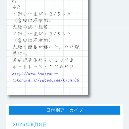
F。
４R
１回目…並び１３/５６４
（倉田は不参加）
大場の逃げ態勢。
２回目…並び１３/５６４
（倉田は不参加）
大場と飯島が遅れた。ただ塚
原はF。
直前記者予想をチェック♪
ボートレースとこなめＨＰ
http://www.boatrace-
tokoname.jp/raceguide/kyogi06
日付別アーカイブ
2026年8月8日