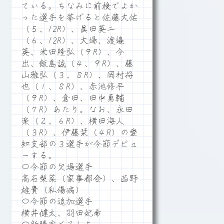
ている。ちなみに前検でよか
った選手を挙げると佐藤大佑
（５、12R）、眞田英二
（６、12R）、大場、渡邉
英、米田隆弘（９R）、今
出、飯島誠（４、９R）、藤
山雅弘（３、８R）、岡村将
也（１、８R）、赤池修平
（９R）、倉田、田中勇輔
（７R）あたり。なお、永田
楽（２、６R）、横田海人
（３R）、伊藤栞（４R）の愛
知支部の３選手が今節デビュ
ーする。
〇今節の欠場選手
高石梨菜（家事都合）、西野
雄貴（私傷病）
〇今節の追加選手
横井健太、羽田妃希