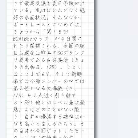
りで最高気温も夏日予報が出
ている。風はほとんどなく絶
好の水面状況。そんななか、
ボートレースとこなめでは、
きょうから「第１５回
BOATBoyカップ」が４日間に
わたり開催される。今節の超
目玉選手は昨年のSGグランプ
リ覇者である白井英治（きょ
うの出番８、12R）。ことし
はここまで６V、そして新勝
率では今節メンバーの中では
第２位となる大場敏（４、
11R）を２点近く引き離す
８・58と他とのレベル差は歴
然。よほどのことがない限
り、白井が優勝する確率はか
なり高いと言えるだろう。そ
の白井が今節ゲットしたモー