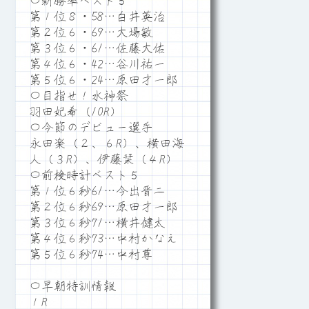
〇新勝率ベスト５
第１位８・58…白井英治
第２位６・69…大場敏
第３位６・61…佐藤大佑
第４位６・42…谷川祐一
第５位６・24…原田才一郎
〇目指せ！水神祭
羽田妃希（10R）
〇今節のデビュー選手
永田楽（２、６R）、横田海
人（３R）、伊藤栞（４R）
〇前検時計ベスト５
第１位６秒61…今出晋二
第２位６秒69…原田才一郎
第３位６秒71…横井健太
第４位６秒73…中村かなえ
第５位６秒74…中村尊
〇早朝特訓情報
１R