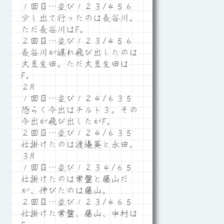
１回目…並び１２３/４５６
少し出て行ったのは長谷川。
ただ長谷川はF。
２回目…並び１２３/４５６
長谷川が遅れ飛び出したのは
大豆生田。ただ大豆生田は
F。
２R
１回目…並び１２４/６３５
恐らく今出はチルト３。その
今出が飛び出したがF。
２回目…並び１２４/６３５
仕掛けたのは渡邉英と永田。
３R
１回目…並び１２３４/６５
仕掛けたのは常盤と藤山だ
が、伸びたのは藤山。
２回目…並び１２３/４６５
仕掛けた常盤、藤山、中村は