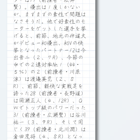
ターは19（前操者・松井
賢）。優出は１度しかない
が、まずまずの素性で問題は
なさそうだ。他で好素性のモ
ーターをゲットした選手を挙
げると、前節、地元の仲道大
がデビュー初優出、初Vの快
挙となったパートナー12は今
出晋二（２、７R）、今節の
中での２連対率№１（44・
５％）の２（前操者・川原
涼）は渡邉英児（２、８
R）、前節、軽快な実戦足を
誇った28（前操者・長野道）
は岡瀬正人（４、12R）、Ｇ
Ｗでトップ級のパワーだった
31（前操者・広瀬聖）は谷川
祐一（３、９R）、そして同
じく39（前操者・北川潤）は
倉田茂将（４、８R）となっ