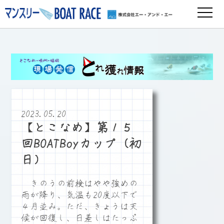
2023.05.20
【とこなめ】第１５
回BOATBoyカップ（初
日）
きのうの前検はやや強めの
雨が降り、気温も20度以下で
４月並み。ただ、きょうは天
候が回復し、日差しはたっぷ