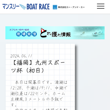
2024.06.11
【福岡】九州スポー
ツ杯（初日）
本日は開幕日です。満潮は
12:28、干潮は19:11、中潮で
潮位差は122センチ、ホーム
左横風３メートルの予報で
す。