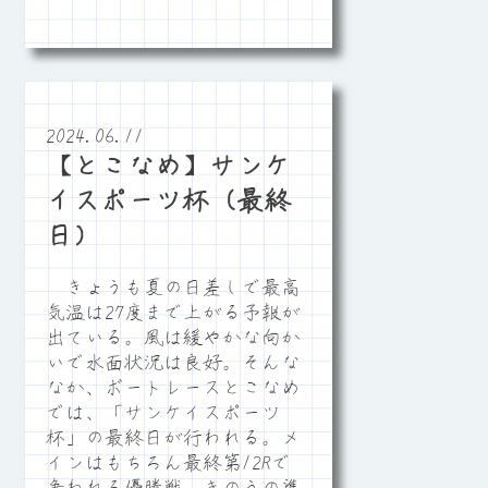
2024.06.11
【とこなめ】サンケ
イスポーツ杯（最終
日）
きょうも夏の日差しで最高
気温は27度まで上がる予報が
出ている。風は緩やかな向か
いで水面状況は良好。そんな
なか、ボートレースとこなめ
では、「サンケイスポーツ
杯」の最終日が行われる。メ
インはもちろん最終第12Rで