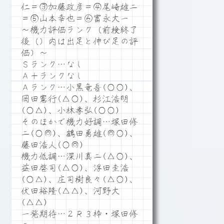
仁＝③加藤政彦＝④尾崎雄二
＝⑤山本幸也＝⑥富永大一
～機力評価ランク（前検終了
後（）内は出足と伸び足の評
価）～
Ｓランク…なし
Ａ＋ランクなし
Ａランク…小黒竜吾(○○)、
岡田憲行(△○)、杉江浩明
(○△)、小林孝弘(○○)
そのほかで機力好調…塚田修
二(○◎)、鶴田勇雄(◎○)、
藤田浩人(○◎)
機力低調…深川真二(△○)、
益田啓司(△○)、浮田圭浩
(○△)、庄司樹良々(△○)、
伏田裕隆(△△)、河野大
(△△)
一発期待…２Ｒ３枠・塚田修