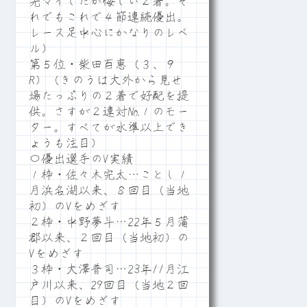
先マイしたが悔しい２着。そ
れでもこれで４節連続優出。
レース足中心にかなりのレベ
ル）
第５位・柴田百恵（３、９
R）（きのうは大外から見せ
場たっぷりの２着で好配を提
供。さすが２連対№１のモー
ター。すべてが水準以上でき
ょうも注目）
〇優出選手のV実績
１枠・佐々木完太…ことし１
月浜名湖以来、８回目（当地
初）のVをめざす
２枠・中野夢斗…22年５月蒲
郡以来、２回目（当地初）の
Vをめざす
３枠・大澤普司…23年11月江
戸川以来、29回目（当地２回
目）のVをめざす