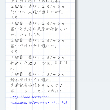
少し出て行ったのは石本。
２回目…並び１２３/４５６
門田が一人飛び出したがF。
３R
１回目…並び１２３/４５６
富田と大外の栗原が仕掛けた
が、いずれもF。
２回目…並び１２３/４５６
富田だけが少し遅れた。
４R
１回目…並び１２３/４５６
仕掛けた岩永、砂長、川井は
F。
２回目…並び１２３/４５６
鈴木だけがドカ遅れ。
直前記者予想をチェック♪
ボートレースとこなめＨＰ
http://www.boatrace-
tokoname.jp/raceguide/kyogi06