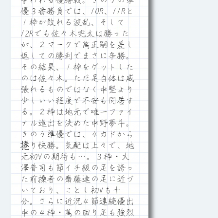
争われる優勝戦。きのうの準
優３番勝負では、10R、11Rと
１枠が敗れる波乱、そして
12Rでも佐々木完太は勝った
が、２マークで萬正嗣を差し
返しての勝利でまさに辛勝。
その結果、１枠をゲットした
のは佐々木。ただ足自体は威
張れるものではなく中堅より
少しいい程度で不安も同居す
る。２枠は地元で唯一ファイ
ナル進出を決めた中野夢斗。
きのう準優では、４カドから
捲り快勝。気配は上々で、地
元初Vの期待も…。３枠・大
澤普司も節イチ級の足を誇っ
た前操者の齋藤達の足に近づ
いており、ことし初Vも十
分。さらに近況４節連続優出
中の４枠・萬の回り足も強烈