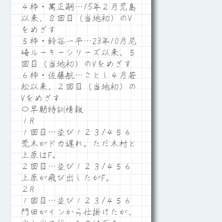
４枠・萬正嗣…15年２月児島
以来、８回目（当地初）のV
をめざす
５枠・鈴谷一平…23年10月尼
崎ルーキーシリーズ以来、５
回目（当地初）のVをめざす
６枠・佐藤航…ことし４月若
松以来、２回目（当地初）の
Vをめざす
〇早朝特訓情報
１R
１回目…並び１２３/４５６
荒木がドカ遅れ。ただ木村と
上原はF。
２回目…並び１２３/４５６
上原が飛び出したがF。
２R
１回目…並び１２３/４５６
門田がインから仕掛けたが、