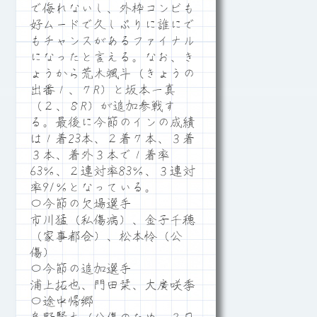
で侮れないし、外枠コンビも
好ムードで久しぶりに誰にで
もチャンスがあるファイナル
になったと言える。なお、き
ょうから荒木颯斗（きょうの
出番１、７R）と坂本一真
（２、８R）が追加参戦す
る。最後に今節のインの成績
は１着23本、２着７本、３着
３本、着外３本で１着率
63％、２連対率83％、３連対
率91％となっている。
〇今節の欠場選手
市川猛（私傷病）、金子千穂
（家事都合）、松本怜（公
傷）
〇今節の追加選手
浦上拓也、門田栞、大廣咲季
〇途中帰郷