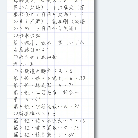
烏野賢太（公傷のため、２日
目から欠場）、下出卓矢（家
事都合で２日目を欠場し、そ
のまま帰郷）、花本剛（公傷
のため、３日目から欠場）
〇途中追加
荒木颯斗、坂本一真（いずれ
も最終日から）
〇めざせ！水神祭
坂本一真
〇今期適用勝率ベスト５
第１位・佐々木完太…６・80
第２位・林美憲…６・71
第３位・三苫晃幸、鈴谷一
平…６・41
第５位・宗行治哉…６・31
〇新勝率ベスト５
第１位・佐々木完太…７・16
第２位・前田篤哉…７・15
第３位・林美憲…６・89