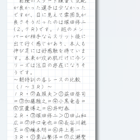
前検のスタート練習で気配
が良かった選手は少なかった
ですが、目に見えて雰囲気が
良さそうだったのは塚田修二
(２,７Ｒ)です。１班のメン
バーが相手ならスリット後に
出て行く感じがあり、本人も
伸び足には好感触を得ていま
す。本来が攻め肌だけに今シ
リーズは注目の存在になりそ
うです。
～朝特訓の各レースの比較
（１～３Ｒ）～
１Ｒ・②森照夫＞①益田啓司
＝③加藤雅之＝④小黒竜吾＝
⑤笠置博之＝⑥井町泰
２Ｒ・③塚田修二＞①田山和
広＝②坪口竜也＝④長谷川親
王＝⑤橋本明＝⑥井上恵一
３Ｒ・①栗山繁洋＝②広瀬聖