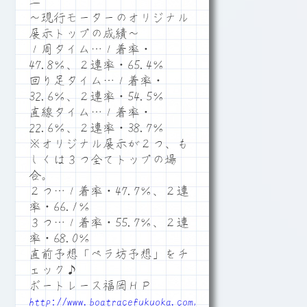
二
～現行モーターのオリジナル
展示トップの成績～
１周タイム…１着率・
47.8％、２連率・65.4％
回り足タイム…１着率・
32.6％、２連率・54.5％
直線タイム…１着率・
22.6％、２連率・38.7％
※オリジナル展示が２つ、も
しくは３つ全てトップの場
合。
２つ…１着率・47.7％、２連
率・66.1％
３つ…１着率・55.7％、２連
率・68.0％
直前予想「ペラ坊予想」をチ
ェック♪
ボートレース福岡ＨＰ
http://www.boatracefukuoka.com/