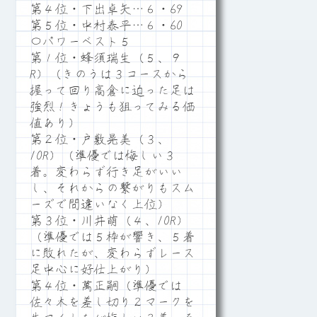
第４位・下出卓矢…６・69
第５位・中村泰平…６・60
〇パワーベスト５
第１位・蜂須瑞生（５、９
R）（きのうは３コースから
握って回り高倉に迫った足は
強烈！きょうも狙ってみる価
値あり）
第２位・戸敷晃美（３、
10R）（準優では悔しい３
着。変わらず行き足がいい
し、それからの繋がりもスム
ーズで間違いなく上位）
第３位・川井萌（４、10R）
（準優では５枠が響き、５着
に敗れたが、変わらずレース
足中心に好仕上がり）
第４位・萬正嗣（準優では
佐々木を差し切り２マークを