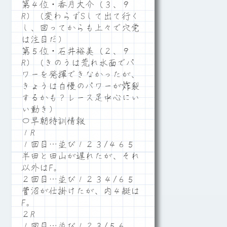
第４位・香月大介（３、９
R）（変わらずSして出て行く
し、回ってからも上々で穴党
は注目だ）
第５位・石井裕美（２、９
R）（きのうは荒れ水面でパ
ワーを発揮できなかったが、
きょうは自慢のパワーが炸裂
するかも？レース足中心にい
い動き）
〇早朝特訓情報
１R
１回目…並び１２３/４６５
半田と田山が遅れたが、それ
以外はF。
２回目…並び１２３４/６５
菅沼が仕掛けたが、内４艇は
F。
２R
１回目…並び１２３/５６