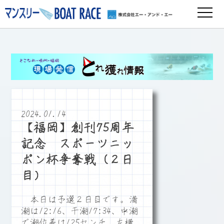
2024.01.14
【福岡】創刊75周年
記念 スポーツニッ
ポン杯争奪戦（２日
目）
本日は予選２日目です。満
潮は12:16、干潮17:34、中潮
で潮位差は125センチ、左横