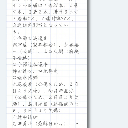
インの成績は１着31本、２着
７本、３着２本、着外８本で
１着率4％、２連対率79％、
３連対率83％となってい
る。
〇今節欠場選手
興津藍（家事都合）、永嶋裕
一（公傷）、山口広樹（前検
不合格）
〇今節追加選手
神田達也、中北将史
〇途中帰郷
丸尾義孝（公傷のため、２日
目より欠場）、向井田直弥
（公傷のため、２日目より欠
場）、島川光男（私傷病のた
め、３日目より欠場）
〇途中追加
石田勇斗（最終日から）、一