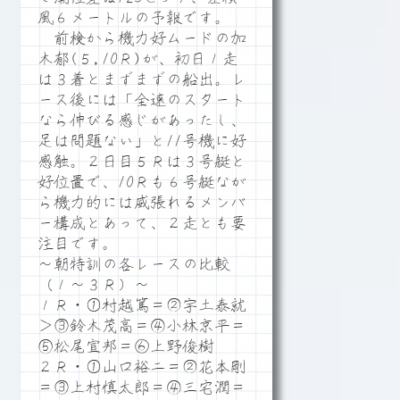
風６メートルの予報です。
前検から機力好ムードの加
木郁(５,10Ｒ)が、初日１走
は３着とまずまずの船出。レ
ース後には「全速のスタート
なら伸びる感じがあったし、
足は問題ない」と11号機に好
感触。２日目５Ｒは３号艇と
好位置で、10Ｒも６号艇なが
ら機力的には威張れるメンバ
ー構成とあって、２走とも要
注目です。
～朝特訓の各レースの比較
（１～３Ｒ）～
１Ｒ・①村越篤＝②宇土泰就
＞③鈴木茂高＝④小林京平＝
⑤松尾宣邦＝⑥上野俊樹
２Ｒ・①山口裕二＝②花本剛
＝③上村慎太郎＝④三宅潤＝