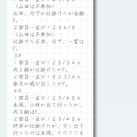
（山田は不参加）
石井、丹下が仕掛けたが全艇
F。
２回目…並び１２３６/５
（山田は不参加）
仕掛けた石井、丹下、一宮は
F。
３R
１回目…並び１２５/３４６
内２艇が仕掛けたがF。
２回目…並び１５２３/４６
香月が飛び出したがF。
４R
１回目…並び１２３/４５６
本岡、小林が出て行ったが、
内３艇はF。
２回目…並び１２３/４５６
坪井が仕掛けたが、少し出て
行ったのは本岡。ただここも