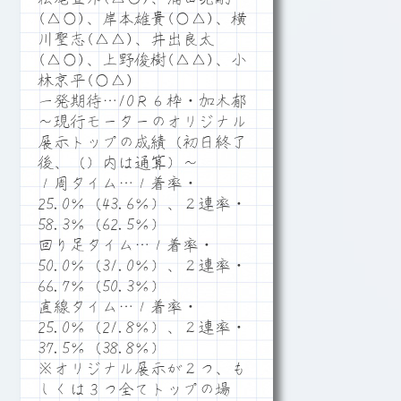
(△○)、岸本雄貴(○△)、横
川聖志(△△)、井出良太
(△○)、上野俊樹(△△)、小
林京平(○△)
一発期待…10Ｒ６枠・加木郁
～現行モーターのオリジナル
展示トップの成績（初日終了
後、（）内は通算）～
１周タイム…１着率・
25.0％（43.6％）、２連率・
58.3％（62.5％）
回り足タイム…１着率・
50.0％（31.0％）、２連率・
66.7％（50.3％）
直線タイム…１着率・
25.0％（21.8％）、２連率・
37.5％（38.8％）
※オリジナル展示が２つ、も
しくは３つ全てトップの場