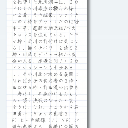
を死守した北川潤二は、３カ
ドにした川原涼に捲られ悔し
い２着。その結果、ファイナ
ルの１枠をゲットしたのは野
中一平。悲願の地元初Vへ大
チャンスを迎えている。ただ
４枠・北川の前付けは気にな
るし、節イチパワーを誇る２
枠・川原もデビュー初Vへ気
合が入る。準優と同じく３カ
ドというシーンも十分ある
し、その川原が攻める展開に
なれば女子の実力者の３枠・
田口や５枠・前田滉の出番も
一考だし、舟券的にもおもし
ろい頂上決戦になったと言え
そうだ。なお、きょうから石
田勇斗（きょうの出番３、８
R）と一色颯輝（１、７R）が
追加参戦する。最後に今節の