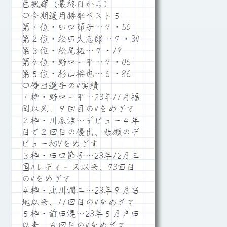
色颯輝（最終日から）
〇今期適用勝率ベスト５
第１位・田口節子…７・50
第２位・松田大志郎…７・34
第３位・松尾拓…７・19
第４位・野中一平…７・05
第５位・杉山裕也…６・86
〇優出選手のV実績
１枠・野中一平…23年11月福
岡以来、９回目のVをめざす
２枠・川原涼…デビュー４年
目で２回目の優出、悲願のデ
ビュー初Vをめざす
３枠・田口節子…23年12月三
国Aレディース以来、73回目
のVをめざす
４枠・北川潤二…23年９月当
地以来、11回目のVをめざす
５枠・前田滉…23年５月戸田
以来、６回目のVをめざす