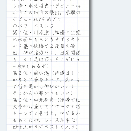
６枠・中北将史…デビュー14
年目で６回目の優出。悲願の
デビュー初Vをめざす
〇パワーベスト５
第１位・川原涼（準優では荒
れ水面をもろともせず３カド
から捲り快勝で２度目の優
出。伸び強力だし、出足関係
も上々で足は節イチ！デビュ
ー初Vもあるぞ）
第２位・前田滉（準優はしっ
かりと２着をキープ。変わら
ず行き足から伸びがいいし、
そこからの繋がりもいい）
第３位・中北将史（準優では
大外から差して２マークで巧
ターンで２着浮上。中だるみ
もあったが、レース足中心に
好仕上がりでベスト６入り）