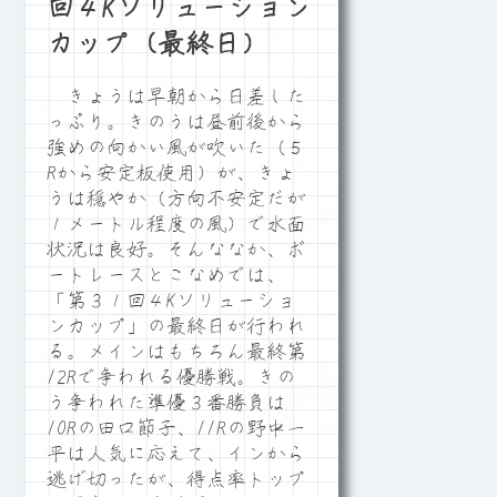
回４Kソリューション
カップ（最終日）
きょうは早朝から日差した
っぷり。きのうは昼前後から
強めの向かい風が吹いた（５
Rから安定板使用）が、きょ
うは穏やか（方向不安定だが
１メートル程度の風）で水面
状況は良好。そんななか、ボ
ートレースとこなめでは、
「第３１回４Kソリューショ
ンカップ」の最終日が行われ
る。メインはもちろん最終第
12Rで争われる優勝戦。きの
う争われた準優３番勝負は
10Rの田口節子、11Rの野中一
平は人気に応えて、インから
逃げ切ったが、得点率トップ