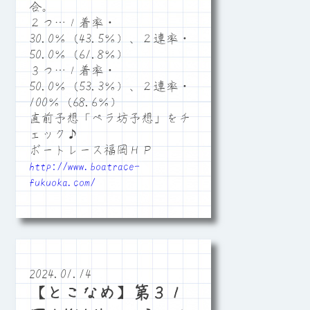
合。
２つ…１着率・
30.0％（43.5％）、２連率・
50.0％（61.8％）
３つ…１着率・
50.0％（53.3％）、２連率・
100％（68.6％）
直前予想「ペラ坊予想」をチ
ェック♪
ボートレース福岡ＨＰ
http://www.boatrace-
fukuoka.com/
2024.01.14
【とこなめ】第３１