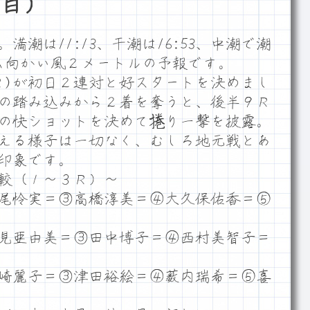
目）
潮は11:13、干潮は16:53、中潮で潮
ーム向かい風２メートルの予報です。
)が初日２連対と好スタートを決めまし
1の踏み込みから２着を奪うと、後半９Ｒ
4の快ショットを決めて捲り一撃を披露。
える様子は一切なく、むしろ地元戦とあ
印象です。
較（１～３Ｒ）～
尾怜実＝③高橋淳美＝④大久保佑香＝⑤
見亜由美＝③田中博子＝④西村美智子＝
崎麗子＝③津田裕絵＝④薮内瑞希＝⑤喜