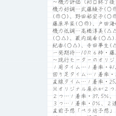
～機力評価（初日終了後
機力好調…武藤綾子(○◎
(◎○)、野田部宏子(○
藤原早菜(○◎)、戸田海
機力低調…高橋淳美(△△
(○△)、薮内瑞希(○△
紀香(○△)、寺田夢生(
一発期待…10Ｒ６枠・
～現行モーターのオリジ
１周タイム…１着率・41.
回り足タイム…１着率・30
直線タイム…１着率・25.
※オリジナル展示が２つ
２つ…１着率・37.5％、
３つ…１着率・0％、２
直前予想「ペラ坊予想」