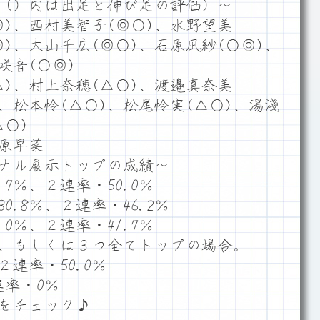
（）内は出足と伸び足の評価）～
)、西村美智子(◎○)、水野望美
◎)、大山千広(◎○)、石原凪紗(○◎)、
咲音(○◎)
)、村上奈穂(△○)、渡邉真奈美
)、松本怜(△○)、松尾怜実(△○)、湯淺
△○)
藤原早菜
ナル展示トップの成績～
7％、２連率・50.0％
.8％、２連率・46.2％
0％、２連率・41.7％
、もしくは３つ全てトップの場合。
２連率・50.0％
連率・0％
をチェック♪