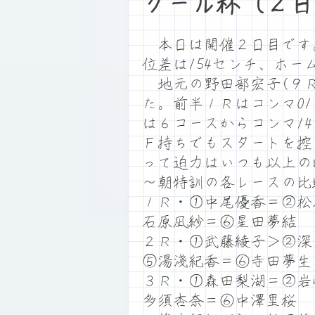
クール杯（２日
本日は開催２日目です。満
位差は154センチ、ホ
地元の野田部宏子(９Ｒ
た。前半１Ｒはコンマ0
は６コースからコンマ1
Ｆ持ちでもスタートを控
って迫力はいつも以上の
～朝特訓の各レースの比
１Ｒ・①中尾優香＝②松
石原凪紗＝⑥星田夢結
２Ｒ・①武藤綾子＞②深
⑤湯淺紀香＝⑥寺田夢生
３Ｒ・①森田梨湖＝②岩
多須杏奈＝⑥中澤里桜