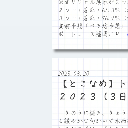
※オリジナル展示が２つ
２つ…１着率・61.3％（5
３つ…１着率・76.9％（7
直前予想「ペラ坊予想」
ボートレース福岡ＨＰ
2023.03.20
【とこなめ】ト
２０２３（３日
きのうに続き、きょう
も緩やかな向かいで水面