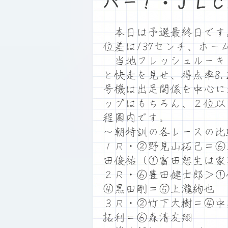
パー！・ＪＬＣ
本日は予選最終日です。満
位差は137センチ、ホ
当地フレッシュルーキー
と快走を見せ、得点率8.
号機は出足関係を中心に
ップはもちろん、２位以
程圏内です。
～朝特訓の各レースの比
１Ｒ・②野見山拓己＝⑥
田俊祐（①富田恕生は家
２Ｒ・⑥豊田健士郎＞①
④黒田剛＝⑤上瀧絢也
３Ｒ・②竹下大樹＝④中
拓利＝⑥森清友翔