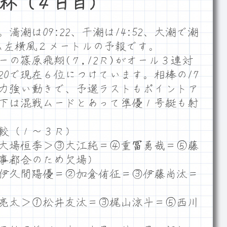
杯（４日目）
潮は09:22、干潮は14:52、大潮で潮
ーム左横風２メートルの予報です。
の篠原飛翔(７,12Ｒ)がオール３連対
20で現在６位につけています。相棒の17
力強い動きで、予選ラストもポイントア
下は混戦ムードとあって準優１号艇も射
較（１～３Ｒ）
大場恒季＞③大江純＝④重冨勇哉＝⑤藤
事都合のため欠場）
伊久間陽優＝②加倉侑征＝③伊藤尚汰＝
亮太＞①松井友汰＝③梶山涼斗＝⑤西川