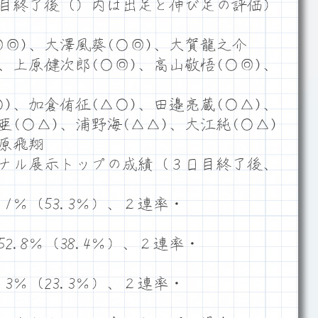
目終了後（）内は出足と伸び足の評価）
◎)、大澤風葵(○◎)、大賀龍之介
)、上原健次郎(○◎)、高山敬悟(○◎)、
)、加倉侑征(△○)、田邉亮蔵(○△)、
亜(○△)、浦野海(△△)、大江純(○△)
篠原飛翔
ナル展示トップの成績（３日目終了後、
1％（53.3％）、２連率・
.8％（38.4％）、２連率・
3％（23.3％）、２連率・