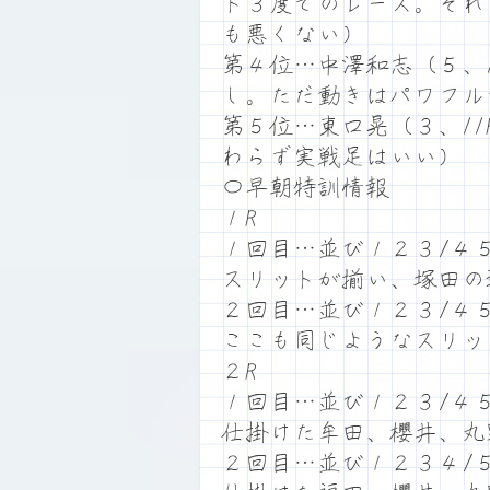
ト３度でのレース。それ
も悪くない）
第４位…中澤和志（５、
し。ただ動きはパワフル
第５位…東口晃（３、1
わらず実戦足はいい）
〇早朝特訓情報
１R
１回目…並び１２３/４
スリットが揃い、塚田の
２回目…並び１２３/４
ここも同じようなスリッ
２R
１回目…並び１２３/４
仕掛けた牟田、櫻井、丸
２回目…並び１２３４/