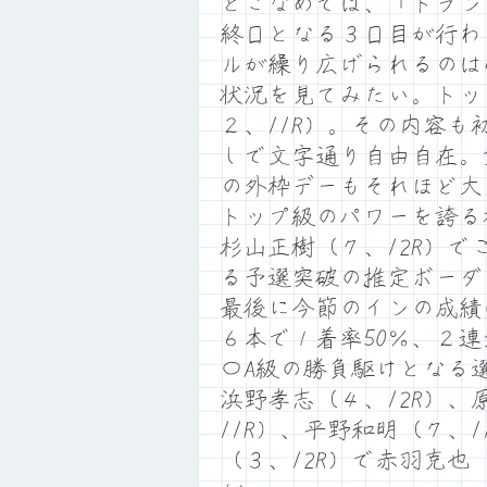
とこなめでは、「トラン
終日となる３日目が行わ
ルが繰り広げられるのは
状況を見てみたい。トッ
２、11R）。その内容
しで文字通り自由自在。
の外枠デーもそれほど大
トップ級のパワーを誇る
杉山正樹（７、12R）
る予選突破の推定ボーダ
最後に今節のインの成績
６本で１着率50％、２連
〇A級の勝負駆けとなる
浜野孝志（４、12R）、
11R）、平野和明（７、
（３、12R）で赤羽克