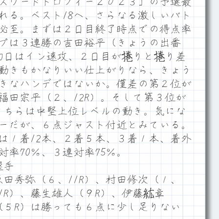
スワードトロフィー２０２３」の予選最
れる。ベスト18へ、さらなる激しいバト
必至。まずは２日目終了時点での得点率
プは３連勝の吉田裕平（きょうの出番
も初日はイン速攻、２日目が捲りと捲り差
動きもかなりいい仕上がりなら、きょう
きなハンデではないか。僅差の第２位が
福田宗平（２、12R）。そして第３位が
でこちらは中堅上位レベルの動き。気にな
ーだが、６点ジャスト付近とみている。
は１着12本、２着５本、３着１本、着外
対率70％、３連対率75％。
選手
原田秀弥（６、11R）、村田修次（１、
11R）、藤生雄人（９R）、伊藤紘章
也（５R）は勝っても６点に少し足りない