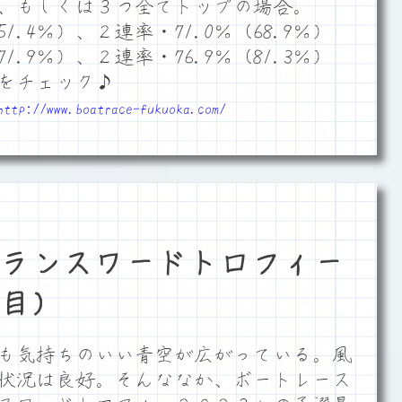
、もしくは３つ全てトップの場合。
1.4％）、２連率・71.0％（68.9％）
1.9％）、２連率・76.9％（81.3％）
をチェック♪
http://www.boatrace-fukuoka.com/
ランスワードトロフィー
目）
も気持ちのいい青空が広がっている。風
状況は良好。そんななか、ボートレース