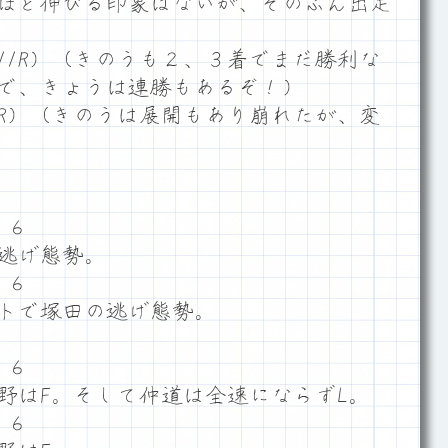
ほど伸びる印象はないが、そのぶん出足
11R）（きのうも２、３着でまだ勝利な
で、きょうは連勝もあるぞ！）
1R）（きのうは展開もあり崩れたが、変
５６
逃げ態勢。
５６
トで塚田の逃げ態勢。
５６
野はF。そして仲道は全速にならずL。
５６