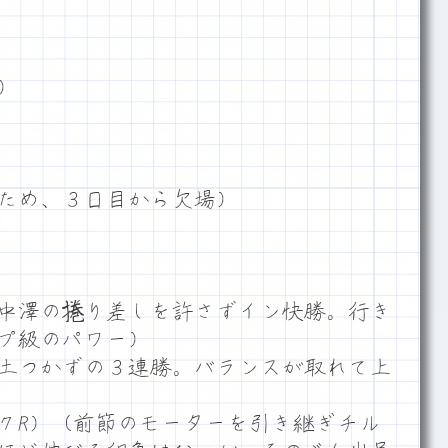
）
ため、３日目から欠場）
中澤の捲り差しを許さずイン快勝。行き
プ級のパワー）
土つかずの３連勝。バランスが取れて上
７R）（前節のモーターを引き継ぎチル