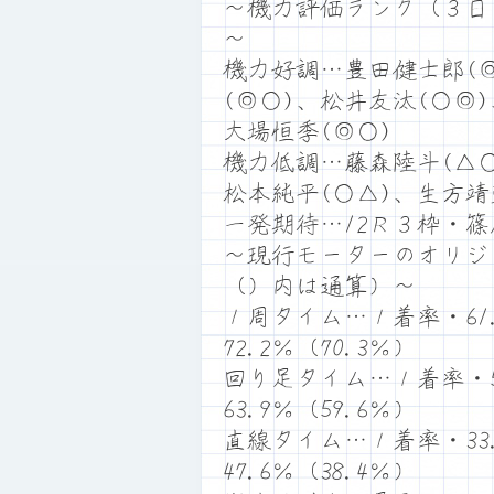
～機力評価ランク（３日
～
機力好調…豊田健士郎(◎
(◎○)、松井友汰(○◎
大場恒季(◎○)
機力低調…藤森陸斗(△○
松本純平(○△)、生方靖
一発期待…12Ｒ３枠・
～現行モーターのオリジ
（）内は通算）～
１周タイム…１着率・61.
72.2％（70.3％）
回り足タイム…１着率・52
63.9％（59.6％）
直線タイム…１着率・33.
47.6％（38.4％）