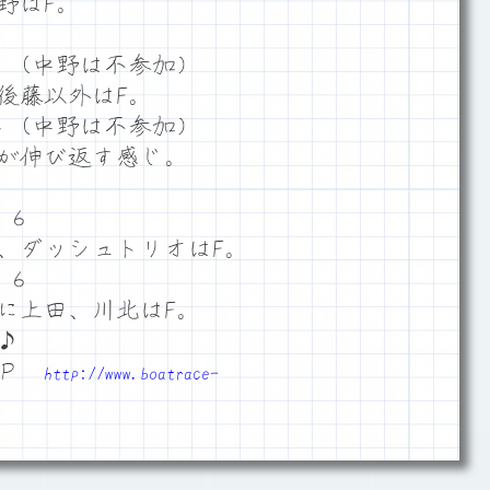
野はF。
６（中野は不参加）
後藤以外はF。
４（中野は不参加）
が伸び返す感じ。
５６
、ダッシュトリオはF。
５６
に上田、川北はF。
♪
ＨＰ
http://www.boatrace-