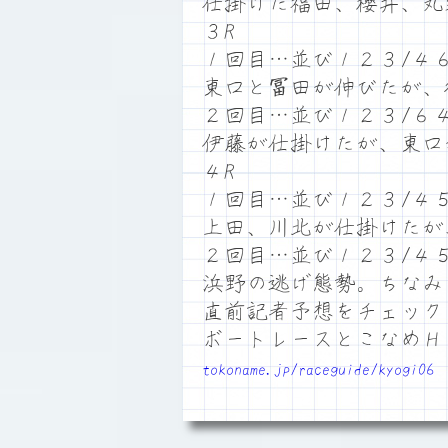
仕掛けた福田、櫻井、丸
３R
１回目…並び１２３/４
東口と冨田が伸びたが、
２回目…並び１２３/６
伊藤が仕掛けたが、東口
４R
１回目…並び１２３/４
上田、川北が仕掛けたが
２回目…並び１２３/４
浜野の逃げ態勢。ちなみ
直前記者予想をチェック
ボートレースとこなめ
tokoname.jp/raceguide/kyogi06