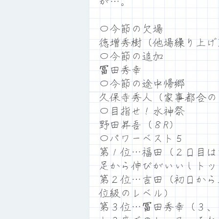
が…。
〇今節の欠場
徳増秀樹（他場繰り上げ
〇今節の追加
冨田秀幸
〇今節の途中帰郷
久保寺秀人（家事都合の
〇目指せ！水神祭
野田昇吾（８R）
〇パワーベスト５
第１位…福田（２日目は
足から伸びがいいしトッ
第２位…吉田（初日から
位級のレベル）
第３位…冨田秀幸（３、