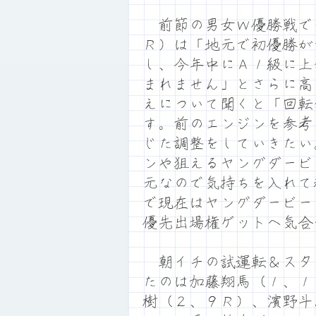
前節の男女Ｗ優勝戦で
Ｒ）は「地元で初優勝が
し、今年中にＡ１級に上
まれません」とさらに高
えについて聞くと「回転
す。前のエンジンを参考
じた調整をしていきたい
ンや狙えるヤングダービ
元なので気持ちを入れて
で現在はヤングダービー
優先出場権ゲットへ気合
朝イチの試運転＆スタ
たのは加藤翔馬（１、１
樹（２、９Ｒ）、濱野斗