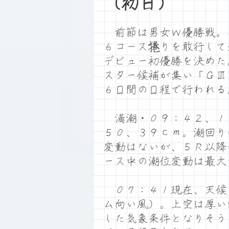
（初日）
前節は男女Ｗ優勝戦。
６コース捲りを敢行して
デビュー初優勝を決めた
スター候補が集い「ＧⅢ
６日間の日程で行われる
満潮・０９：４２、１
５０、３９ｃｍ。潮回り
変動はないが、５Ｒ以降
ース中の潮位変動は最大
０７：４１現在、天候
ム向い風）。上空は厚い
した気象条件となりそう