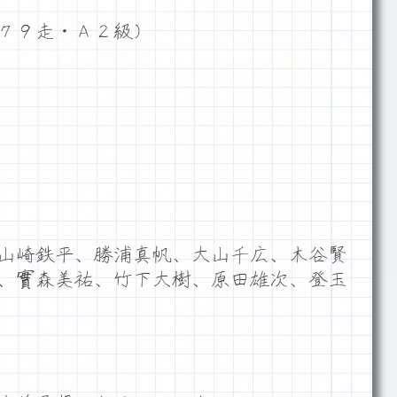
７９走・Ａ２級）
山崎鉄平、勝浦真帆、大山千広、木谷賢
、實森美祐、竹下大樹、原田雄次、登玉