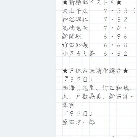
★新勝率ベスト６★
大山千広 ７・３３（
仲谷颯仁 ７・３２
高橋竜矢 ７・０１
新開航 ６・９６
竹田和哉 ６・６８
小芦るり華 ６・５２
★Ｆ休み未消化選手★
『３０日』
西澤日花里、竹田和哉、
太、戸敷晃美、新田洋一
隼百
『９０日』
原田才一郎