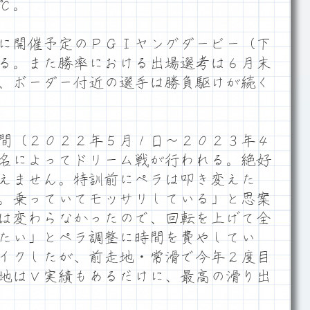
℃。
に開催予定のＰＧⅠヤングダービー（下
る。また勝率における出場選考は６月末
、ボーダー付近の選手は勝負駆けが続く
間（２０２２年５月１日～２０２３年４
名によってドリーム戦が行われる。絶好
えません。特訓前にペラは叩き変えた
。乗っていてモッサリしている」と思案
は変わらなかったので、回転を上げて全
たい」とペラ調整に時間を費やしてい
イクしたが、前走地・常滑で今年２度目
地はＶ実績もあるだけに、最高の滑り出