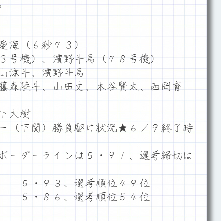
。
愛海（６秒７３）
３号機）、濱野斗馬（７８号機）
山涼斗、濱野斗馬
藤森陸斗、山田丈、木谷賢太、西岡育
下大樹
ー（下関）勝負駆け状況★６／９終了時
ボーダーラインは５・９１、選考締切は
) ５・９３、選考順位４９位
) ５・８６、選考順位５４位