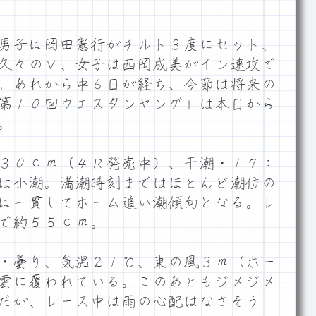
男子は岡田憲行がチルト３度にセット、
久々のＶ、女子は西岡成美がイン速攻で
。あれから中６日が経ち、今節は将来の
第１０回ウエスタンヤング」は本日から
。
３０ｃｍ（４Ｒ発売中）、干潮・１７：
は小潮。満潮時刻まではほとんど潮位の
は一貫してホーム追い潮傾向となる。レ
で約５５ｃｍ。
・曇り、気温２１℃、東の風３ｍ（ホー
雲に覆われている。このあともジメジメ
だが、レース中は雨の心配はなさそう