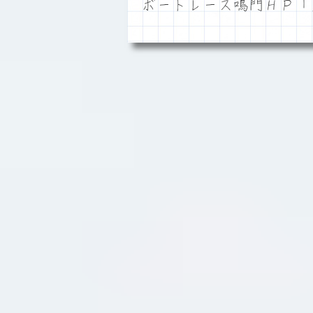
ボートレース鳴門ＨＰ