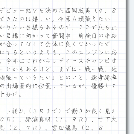
デビュー初Ｖを決めた西岡成美（４、８
できたのは嬉しい。今節も頑張りたい
がりたい目標もあるので、ここで立ち止
い目標に向かって奮闘中。前検日の手応
が合ってなくて全体に良くなかったで
にするというよりも、このエンジンに応
。今年はこれからレディースチャンピオ
ーとかもあるけど、まずは一戦一戦、地
頑張っていきたい」とのこと。選考勝率
の出場圏内に位置しているが、優勝して
十分だ。
ート特訓（３Ｒまで）で動きが良く見え
０Ｒ）、勝浦真帆（１，９Ｒ）、竹下大
馬（２、７Ｒ）、宮田龍馬（２、８