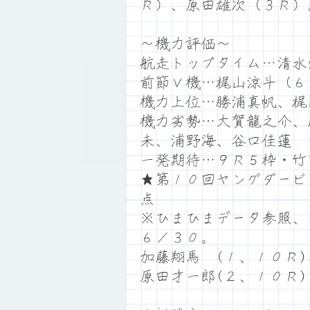
Ｒ）、原田雄次（３Ｒ）
～機力評価～
航走トップタイム…清水
前節Ｖ機…梶山涼斗（６
機力上位…勝浦真帆、梶
機力劣勢…大賀龍之介、
未、浦野海、谷口佳蓮
一発期待…９Ｒ５枠・竹
★第１０回ヤングダービ
点
※ひまひまデータ参照、
６／３０。
加藤翔馬 (１、１０Ｒ
原田才一郎(２、１０Ｒ