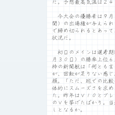
だ。予想最高気温は２４
今大会の優勝者は９月
関）の出場権が与えられ
で締め切られるとあって
状況だ。
初日のメインは選考期
月３０日）の勝率上位６
枠の新開航は「何とも言
が、回転が足りない感じ
顔。「ただ、班での比較
体的にスムーズさを求め
た。昨年はＶ１０とブレ
のＶを挙げたばかり。当
しとなるか。