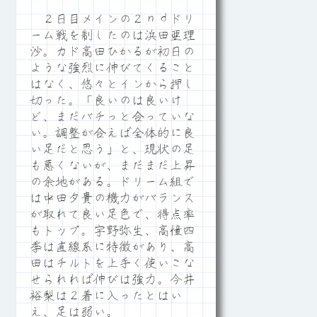
２日目メインの２ｎｄドリ
ーム戦を制したのは浜田亜理
沙。カド高田ひかるが初日の
ような強烈に伸びてくること
はなく、悠々とインから押し
切った。「良いのは良いけ
ど、まだバチっと合っていな
い。調整が合えば全体的に良
い足だと思う」と、現状の足
も悪くないが、まだまだ上昇
の余地がある。ドリーム組で
は中田夕貴の機力がバランス
が取れて良い足色で、得点率
もトップ。宇野弥生、高憧四
季は直線系に特徴があり、高
田はチルトを上手く使いこな
せられれば伸びは強力。今井
裕梨は２着に入ったとはい
え、足は弱い。