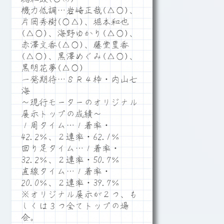
機力低調…岩崎正哉(△○)、
片岡秀樹(○△)、堀本和也
(△○)、海野ゆかり(△○)、
赤澤文香(△○)、藤堂里香
(△○)、黒澤めぐみ(△○)、
黒明花夢(△○)
一発期待…８Ｒ４枠・内山七
海
～現行モーターのオリジナル
展示トップの成績～
１周タイム…１着率・
42.2％、２連率・62.1％
回り足タイム…１着率・
32.2％、２連率・50.7％
直線タイム…１着率・
20.0％、２連率・39.7％
※オリジナル展示が２つ、も
しくは３つ全てトップの場
合。