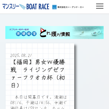
2025.08.21
【福岡】男女Ｗ優勝
戦 ライジングゼフ
ァーフクオカ杯（初
日）
本日は開幕日です。満潮は
08:16、干潮は14:56、中潮で
潮位差は159センチ、ホーム