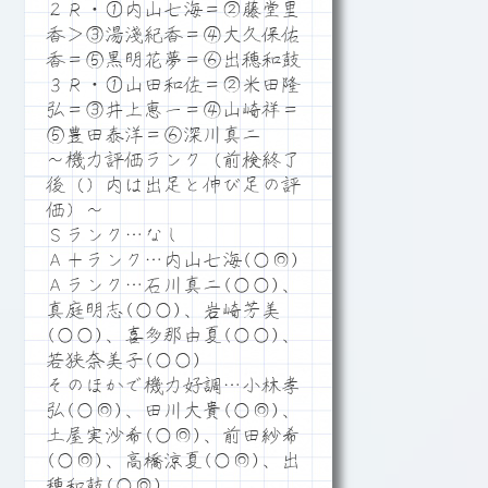
２Ｒ・①内山七海＝②藤堂里
香＞③湯淺紀香＝④大久保佑
香＝⑤黒明花夢＝⑥出穂和鼓
３Ｒ・①山田和佐＝②米田隆
弘＝③井上恵一＝④山崎祥＝
⑤豊田泰洋＝⑥深川真二
～機力評価ランク（前検終了
後（）内は出足と伸び足の評
価）～
Ｓランク…なし
Ａ＋ランク…内山七海(○◎)
Ａランク…石川真二(○○)、
真庭明志(○○)、岩崎芳美
(○○)、喜多那由夏(○○)、
若狭奈美子(○○)
そのほかで機力好調…小林孝
弘(○◎)、田川大貴(○◎)、
土屋実沙希(○◎)、前田紗希
(○◎)、高橋涼夏(○◎)、出
穂和鼓(○◎)