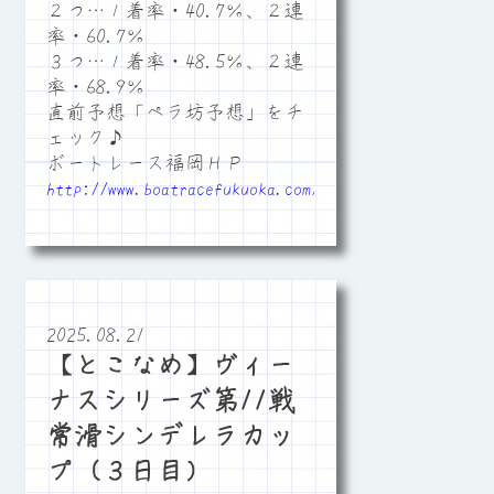
２つ…１着率・40.7％、２連
率・60.7％
３つ…１着率・48.5％、２連
率・68.9％
直前予想「ペラ坊予想」をチ
ェック♪
ボートレース福岡ＨＰ
http://www.boatracefukuoka.com/
2025.08.21
【とこなめ】ヴィー
ナスシリーズ第11戦
常滑シンデレラカッ
プ（３日目）