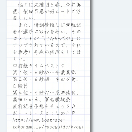
他では大瀧明日香、今井美
亜、柴田百恵が好ムードで注
目したい。
また、特訓情報など常駐記
者が選手に取材を行い、その
コメントが「LIVEREPORT」に
アップされているので、それ
を参考に舟券の推理をしてほ
しい。
〇前検タイムベスト４
第１位・６秒67…千葉真弥
第２位・６秒68…中田夕貴、
日隈茜
第４位・６秒71…原田佑実、
高田ひかる、冨名腰桃奈
直前記者予想をチェック♪
ボートレースとこなめＨＰ
http://www.boatrace-
tokoname.jp/raceguide/kyogi06