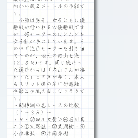
向かい風２メートルの予報で
す。
今節は男子、女子ともに優
勝戦が行われるＷ優勝戦です
が、好モーターのほとんどを
女子組が手にしています。そ
の中で注目モーターを引き当
てたのが、地元の内山七海
(２,８Ｒ)です。同じ班だっ
た選手からは「内山さんが凄
かった」との声が多く、本人
もスリット後の足に好感触。
今節は台風の目になりそうで
す。
～朝特訓の各レースの比較
（１～３Ｒ）～
１Ｒ・③田川大貴＞⑥石川真
二＞①天野誠＝②東潤樹＝④
小林孝弘＝⑤片岡秀樹