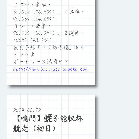
２つ…１着率・
50.0％（46.5％）、２連率・
70.0％（64.6％）
３つ…１着率・
75.0％（54.2％）、２連率・
100％（68.2％）
直前予想「ペラ坊予想」をチ
ェック♪
ボートレース福岡ＨＰ
http://www.boatracefukuoka.com/
2024.06.22
【鳴門】蛭子能収杯
競走（初日）