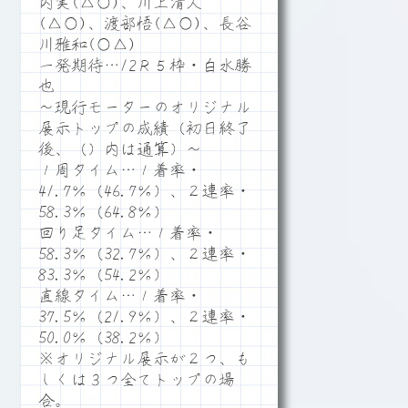
内実(△○)、川上清人
(△○)、渡部悟(△○)、長谷
川雅和(○△)
一発期待…12Ｒ５枠・白水勝
也
～現行モーターのオリジナル
展示トップの成績（初日終了
後、（）内は通算）～
１周タイム…１着率・
41.7％（46.7％）、２連率・
58.3％（64.8％）
回り足タイム…１着率・
58.3％（32.7％）、２連率・
83.3％（54.2％）
直線タイム…１着率・
37.5％（21.9％）、２連率・
50.0％（38.2％）
※オリジナル展示が２つ、も
しくは３つ全てトップの場
合。