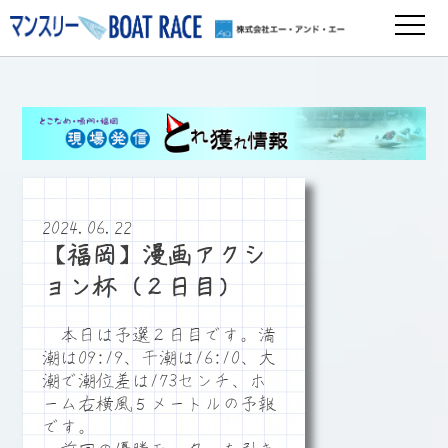
2024.06.22
【福岡】漫画アクシ
ョン杯（２日目）
本日は予選２日目です。満
潮は09:19、干潮は16:10、大
潮で潮位差は173センチ、ホ
ーム右横風５メートルの予報
です。