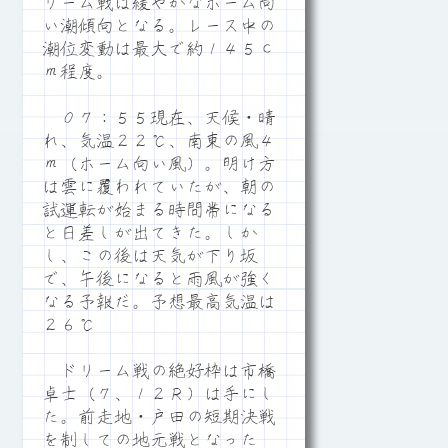
リーム戦は緩やかなホーム向
い潮傾向となる。レース中の
潮位変動は最大で約１４５ｃ
ｍ程度。
０７：５５現在、天候・晴
れ、気温２２℃、南東の風４
ｍ（ホーム向い風）。明け方
は雲に覆われていたが、朝の
試運転が始まる時間帯になる
と日差しが出てきた。しか
し、この後は天気が下り坂
で、午後になると雨風が強く
なる予報だ。予想最高気温は
２６℃
ドリーム戦の絶好枠は市橋
卓士（７、１２Ｒ）は手にし
た。前走地・戸田の短期決戦
を制しての地元戦となった