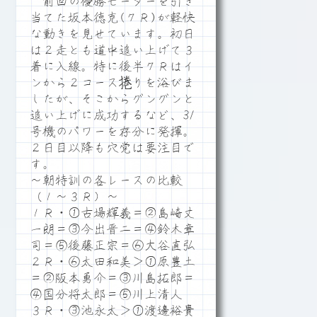
前回の優勝モーターを引き
当てた坂本徳克(７Ｒ)が軽快
な動きを見せています。初日
は２走とも道中追い上げて３
着に入線。特に後半７Ｒはイ
ンから２コース捲りを浴びま
したが、そこからグングンと
追い上げに成功するなど、31
号機のパワーを存分に発揮。
２日目以降も穴党は要注目で
す。
～朝特訓の各レースの比較
（１～３Ｒ）～
１Ｒ・①古場輝義＝②島崎丈
一朗＝③今出晋二＝④鈴木章
司＝⑤後藤正宗＝⑥大谷直弘
２Ｒ・⑥太田和美＞①原豊土
＝②阪本勇介＝③川島拓郎＝
④国分将太郎＝⑤川上清人
３Ｒ・③池永太＞①渡邊裕貴