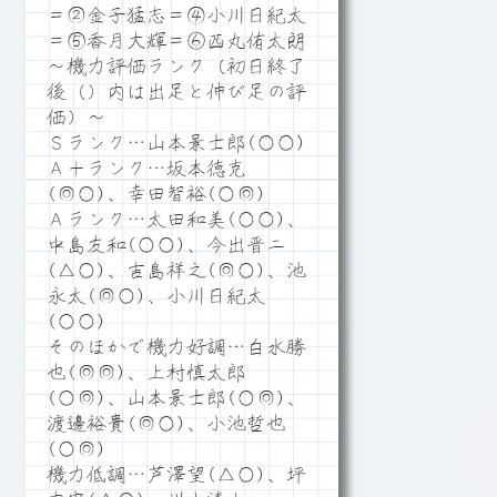
＝②金子猛志＝④小川日紀太
＝⑤香月大輝＝⑥西丸侑太朗
～機力評価ランク（初日終了
後（）内は出足と伸び足の評
価）～
Ｓランク…山本景士郎(○○)
Ａ＋ランク…坂本徳克
(◎○)、幸田智裕(○◎)
Ａランク…太田和美(○○)、
中島友和(○○)、今出晋二
(△○)、吉島祥之(◎○)、池
永太(◎○)、小川日紀太
(○○)
そのほかで機力好調…白水勝
也(◎◎)、上村慎太郎
(○◎)、山本景士郎(○◎)、
渡邊裕貴(◎○)、小池哲也
(○◎)
機力低調…芦澤望(△○)、坪