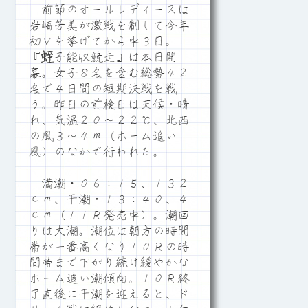
前節のオールレディースは
岩崎芳美が激戦を制して今年
初Ｖを挙げてから中３日。
『蛭子能収競走』は本日開
幕。女子８名を含む総勢４２
名で４日間の短期決戦を戦
う。昨日の前検日は天候・晴
れ、気温２０～２２℃、北西
の風３～４ｍ（ホーム追い
風）のなかで行われた。
満潮・０６：１５、１３２
ｃｍ、干潮・１３：４０、４
ｃｍ（１１Ｒ発売中）。潮回
りは大潮。潮位は朝方の時間
帯が一番高くなり１０Ｒの時
間帯まで下がり続け緩やかな
ホーム追い潮傾向。１０Ｒ終
了直後に干潮を迎えると、ド