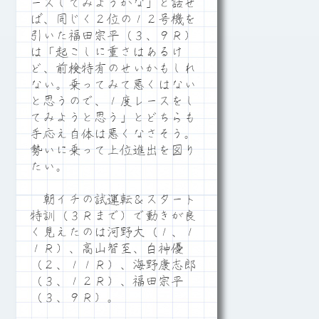
ースしてみようかな」と話せ
ば、同じく２位の１２号機を
引いた福田宗平（３、９Ｒ）
は「起こしに重さはあるけ
ど、前検特有のせいかもしれ
ない。乗ってみて悪くはない
と思うので、１度レースをし
てみようと思う」とどちらも
手応え自体は悪くなさそう。
勢いに乗って上位進出を図り
たい。
朝イチの試運転＆スタート
特訓（３Ｒまで）で動きが良
く見えたのは河野大（１、１
１Ｒ）、高山智至、白神優
（２、１１Ｒ）、海野康志郎
（３、１２Ｒ）、福田宗平
（３、９Ｒ）。