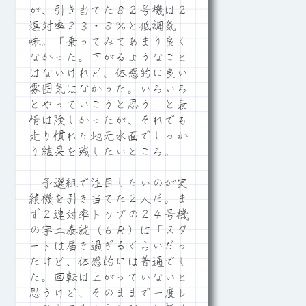
が、引き当てた８２号機は２
連対率２３・８％と低調気
味。「乗ってみてあまり良く
なかった。下がるようなこと
はないけれど、体感的に良い
雰囲気はなかった。いろいろ
とやっていこうと思う」と表
情は険しかったが、それでも
走り慣れた地元水面でしっか
り結果を残したいところ。
予選組で注目したいのが実
績機を引き当てた２人だ。ま
ず２連対率トップの２４号機
の宇土泰就（６Ｒ）は「スタ
ートは届き過ぎるぐらいだっ
たけど、体感的には普通でし
た。回転は上がっていないと
思うけど、そのままで一度レ