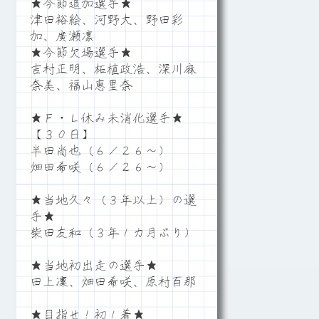
★今節追加選手★
津田裕絵、河野大、野田彩
加、廣瀬凛
★今節欠場選手★
吉村正明、柘植政浩、深川麻
奈美、福山恵里奈
★Ｆ・Ｌ休み未消化選手★
【３０日】
半田尚也（６／２６～）
畑田希咲（６／２６～）
★当地久々（３年以上）の選
手★
柴田友和（３年１カ月ぶり）
★当地初出走の選手★
田上凜、畑田希咲、原村百那
★目指せ！初１着★