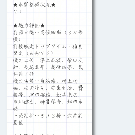
★中間整備状況★
なし
★機力評価★
前節Ｖ機…高憧四季（３８号
機）
前検航走トップタイム…福島
智之（６秒７０）
機力上位…宇土泰就、柴田友
和、長尾章平、高憧四季、武
井莉里佳
機力劣勢…角浜修、村上功
祐、松田隆司、安東幸治、齊
藤優、津田裕絵、松尾光広、
市川健太、神里琴音、畑田希
咲
一発期待…５Ｒ３枠・武井莉
里佳