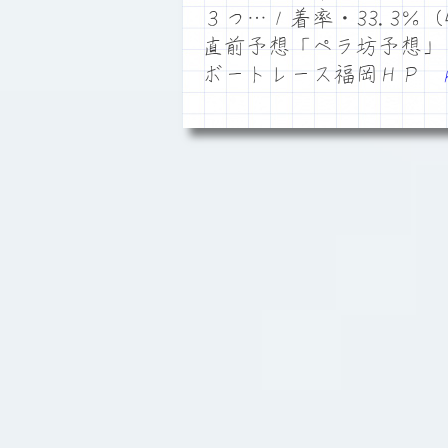
３つ…１着率・33.3％（4
直前予想「ペラ坊予想」
ボートレース福岡ＨＰ