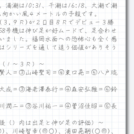
潮は10:31、干潮は16:18、大潮で潮
ーム向かい風４メートルの予報です。
３,９Ｒ)が２日目８Ｒでデビュー３勝
58号機は伸び足が好ムードで、足合わせ
いました。福岡水面への恐怖心も全く感
はシリーズを通して追う価値がありそう
（１～３Ｒ）～
賢人＝③山崎聖司＝④東口晃＝⑤八戸琉
大成＝③海老澤泰行＝④森安弘雅＝⑤鈴
川潤二＝③谷川祐一＝④菅沼佳昭＝⑤長
後（）内は出足と伸び足の評価）～
)、川崎智幸(◎○)、浦田晃嗣(○◎)、