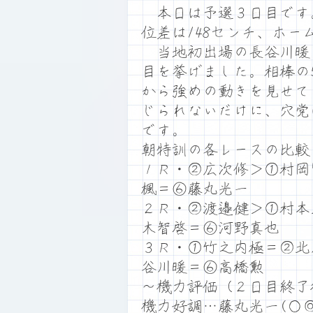
本日は予選３日目です。満
位差は148センチ、ホ
当地初出場の長谷川暖(
目を挙げました。相棒の
から強めの動きを見せて
じられないだけに、穴党
です。
朝特訓の各レースの比較
１Ｒ・②広次修＞①村岡
楓＝⑥藤丸光一
２Ｒ・②渡邉健＞①村本
木智啓＝⑥河野真也
３Ｒ・①竹之内極＝②北
谷川暖＝⑥高橋勲
～機力評価（２日目終了
機力好調…藤丸光一(○◎