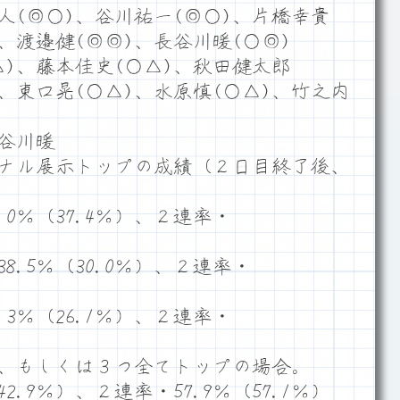
人(◎○)、谷川祐一(◎○)、片橋幸貴
)、渡邉健(◎◎)、長谷川暖(○◎)
)、藤本佳史(○△)、秋田健太郎
)、東口晃(○△)、水原慎(○△)、竹之内
谷川暖
ナル展示トップの成績（２日目終了後、
0％（37.4％）、２連率・
.5％（30.0％）、２連率・
3％（26.1％）、２連率・
、もしくは３つ全てトップの場合。
2.9％）、２連率・57.9％（57.1％）