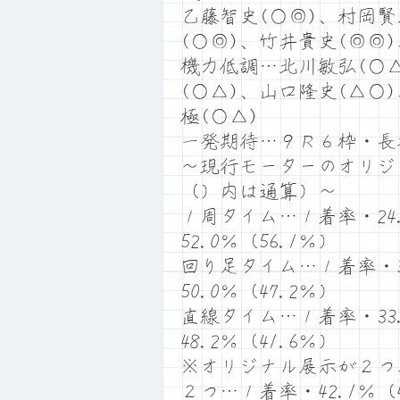
乙藤智史(○◎)、村岡賢
(○◎)、竹井貴史(◎◎
機力低調…北川敏弘(○△
(○△)、山口隆史(△○
極(○△)
一発期待…９Ｒ６枠・長
～現行モーターのオリジ
（）内は通算）～
１周タイム…１着率・24.
52.0％（56.1％）
回り足タイム…１着率・38
50.0％（47.2％）
直線タイム…１着率・33.
48.2％（41.6％）
※オリジナル展示が２つ
２つ…１着率・42.1％（4