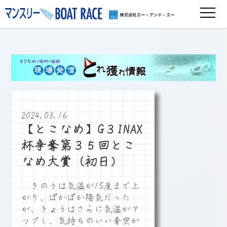
2024.03.16
【とこなめ】G３INAX
杯争奪第３５回とこ
なめ大賞（初日）
きのうは気温が15度まで上
がり、ぽかぽか陽気だった
が、きょうはさらに気温がア
ップし、気持ちのいい青空が