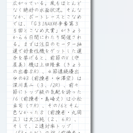
広がっている。風もほとんど
なく絶好の水面状況。そんな
なか、ボートレースとこなめ
では、「G３INAX杯争奪第３
５回とこなめ大賞」がきょう
から６日間にわたり開催され
る。まずは注目のモーター抽
選で好素性機をゲットした選
手を挙げると、前節のV（守
屋美）機は上田隆章（きょう
の出番８R）、４節連続優出
中の43（前操者・中澤宏）は
深川真二（３、12R）、前々
節にトップ級の気配を誇った
16（前操者・島崎丈）は小松
卓司（７R）、その16とそん
色なかった８（前操者・丸岡
正）は大江純（２、６R）、
そして、２連対率トップ