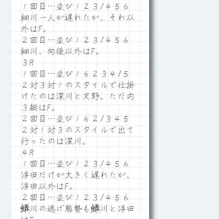
１回目…並び１２３/４５６
細川一人が遅れたが、それ以
外はF。
２回目…並び１２３/４５６
細川、向後以外はF。
３R
１回目…並び１６２３４/５
２対３対１のスタイルで仕掛
けたのは深川と天野。ただ内
３艇はF。
２回目…並び１６２/３４５
２対１対３のスタイルで出て
行ったのは深川。
４R
１回目…並び１２３/４５６
浮田だけが大きく遅れたが、
浮田以外はF。
２回目…並び１２３/４５６
蜷川の逃げ態勢も蜷川と浮田