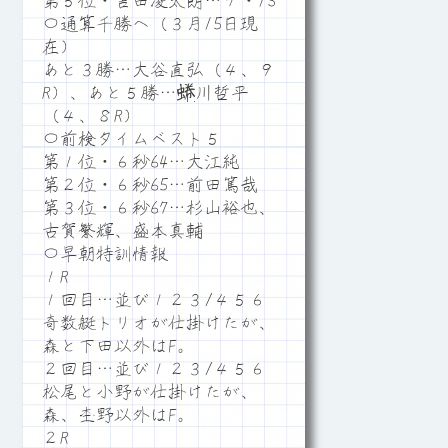
第５位・吉田凌太朗…７・13
〇通算千勝へ（３月15日現
在）
あと３勝…大谷直弘（４、９
R）、あと５勝…蜷川哲平
（４、８R）
〇前検タイムベスト５
第１位・６秒64…大江純
第２位・６秒65…前田篤哉
第３位・６秒67…杉山裕也、
古賀繁輝、盛本真輔
〇早朝特訓情報
１R
１回目…並び１２３/４５６
奇数艇トリオが仕掛けたが、
森と下田以外はF。
２回目…並び１２３/４５６
松尾と小野が仕掛けたが、
森、杢野以外はF。
２R