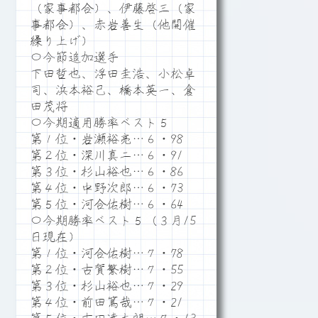
（家事都合）、伊藤啓三（家
事都合）、赤岩善生（他開催
繰り上げ）
〇今節追加選手
下田哲也、浮田圭浩、小松卓
司、浜本裕己、橋本英一、倉
田茂将
〇今期適用勝率ベスト５
第１位・岩瀬裕亮…６・98
第２位・深川真二…６・91
第３位・杉山裕也…６・86
第４位・中野次郎…６・73
第５位・河合佑樹…６・64
〇今期勝率ベスト５（３月15
日現在）
第１位・河合佑樹…７・78
第２位・古賀繁樹…７・55
第３位・杉山裕也…７・29
第４位・前田篤哉…７・21