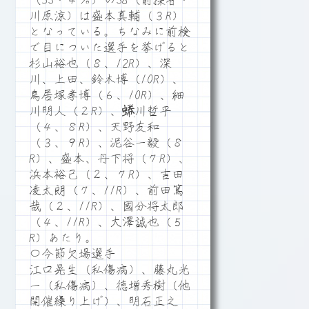
（53・４％）の38（前操者・
川原涼）は盛本真輔（３R）
となっている。ちなみに前検
で目についた選手を挙げると
杉山裕也（８、12R）、深
川、上田、鈴木博（10R）、
鳥居塚孝博（６、10R）、細
川明人（２R）、蜷川哲平
（４、８R）、天野友和
（３、９R）、泥谷一毅（８
R）、盛本、丹下将（７R）、
浜本裕己（２、７R）、吉田
凌太朗（７、11R）、前田篤
哉（２、11R）、國分将太郎
（４、11R）、大澤誠也（５
R）あたり。
〇今節欠場選手
江口晃生（私傷病）、藤丸光
一（私傷病）、徳増秀樹（他
開催繰り上げ）、明石正之