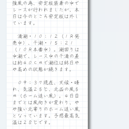
強風の為、安定板装着の中で
レースが行われましたが、本
日は今のところ安定板は外し
ています。
満潮・１０：１２（１Ｒ発
売中）、干潮・１５：２１
（１０Ｒ本番中）。潮回りは
中潮で、レース中の干満の差
は約４０ｃｍで潮位は終日や
や高めの状態が続きます。
０９：３７現在、天候・晴
れ、気温２５℃、北西の風５
ｍ（ホーム追い風）。４日目
までとは風向きが変わり、や
や強い北寄りのホーム追い風
となっています。予想最高気
温は２８℃です。