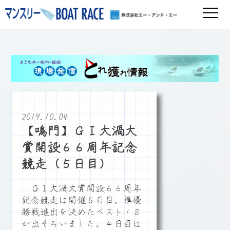
2019.10.04
【鳴門】ＧⅠ大渦大
賞開設６６周年記念
競走（５日目）
ＧⅠ大渦大賞開設６６周年
記念競走は開催５日目。準優
勝戦進出を決めたベスト１８
が出そろいました。４日目は