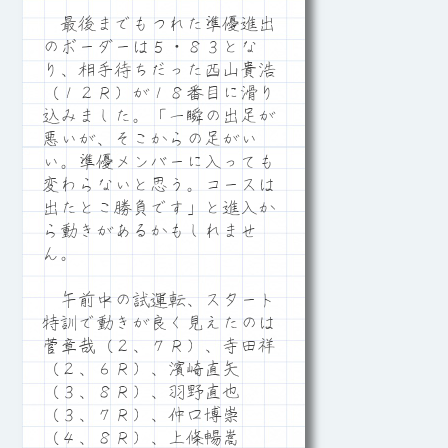
最後までもつれた準優進出
のボーダーは５・８３とな
り、相手待ちだった西山貴浩
（１２Ｒ）が１８番目に滑り
込みました。「一瞬の出足が
悪いが、そこからの足がい
い。準優メンバーに入っても
変わらないと思う。コースは
出たとこ勝負です」と進入か
ら動きがあるかもしれませ
ん。
午前中の試運転、スタート
特訓で動きが良く見えたのは
菅章哉（２、７Ｒ）、寺田祥
（２、６Ｒ）、濱崎直矢
（３、８Ｒ）、羽野直也
（３、７Ｒ）、仲口博崇
（４、８Ｒ）、上條暢嵩