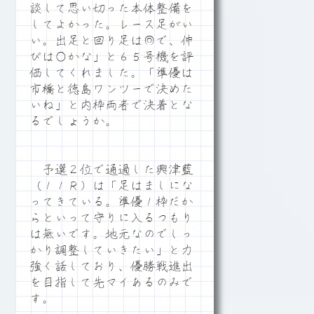
談して思い切った本体整備を
してよかった。レース足がい
い。出足と回り足は◎で、伸
びは○かな」と６５号機を評
価してくれました。「準優は
市橋と徳島ワンツーで決めた
いね」と内枠両者で決着とな
るでしょうか。
予選２位で通過した興津藍
（１１Ｒ）は「足はましにな
ってきている。準優１枠だか
らといって守りに入るつもり
は無いです。地元なのでしっ
かり調整していきたい」と力
強く話しており、優勝戦進出
を目指して先マイあるのみで
す。