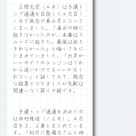
立間充宏（４Ｒ）は予選ト
ップ通過を目指した４日目１
１Ｒで無念の勇み足となって
しまいました。「展示の時に
起きなかったのが、本番はス
ムーズに起きた。最後は放り
きれなかった」と悔しさをに
じませていました。「出足が
いいのでこのエンジンはこれ
から追いかけてもいいかもし
れない」と話しており、残念
な結果となりましたが気配は
間違いなく節イチ級です。
予選トップ通過を決めたの
は田村隆信（１２Ｒ）。４日
目を３、２着とまとめていま
す。「初日に整備士さんと相