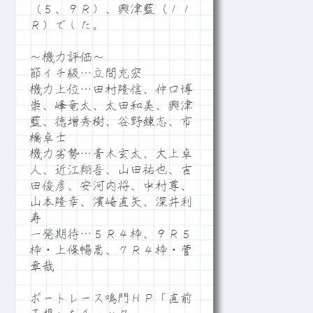
（５、９Ｒ）、興津藍（１１
Ｒ）でした。
～機力評価～
節イチ級…立間充宏
機力上位…田村隆信、仲口博
崇、峰竜太、太田和美、興津
藍、徳増秀樹、谷野錬志、市
橋卓士
機力劣勢…青木玄太、大上卓
人、近江翔吾、山田祐也、吉
田俊彦、安河内将、中村尊、
山本隆幸、濱崎直矢、深井利
寿
一発期待…５Ｒ４枠、９Ｒ５
枠・上條暢嵩、７Ｒ４枠・菅
章哉
ボートレース鳴門ＨＰ「直前