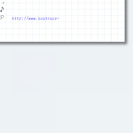
あたり。
♪
ＨＰ
http://www.boatrace-