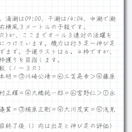
潮は09:00、干潮は14:04、中潮で潮
ム右横風３メートルの予報です。
2Ｒ)が、ここまでオール３連対の活躍を
につけています。機力は行き足～伸び足
ずまず。予選ラストは６，４枠ですが、
枠獲りを目指します。
較（１～３Ｒ）
本明＝③川崎公靖＝⑥三苫晃幸＞④藤原
村正輝＝④大橋純一郎＝⑥宮野仁＞①永
邉翼＝③楠原正剛＝④大川茂実＝⑤浅見
目終了後（）内は出足と伸び足の評価）