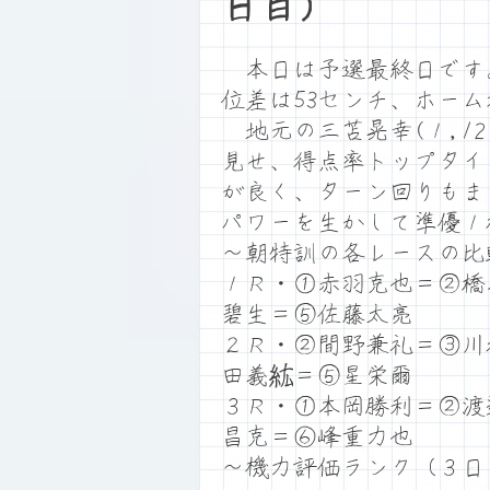
日目）
本日は予選最終日です。満
位差は53センチ、ホー
地元の三苫晃幸(１,1
見せ、得点率トップタイ
が良く、ターン回りもま
パワーを生かして準優１
～朝特訓の各レースの比
１Ｒ・①赤羽克也＝②橋
碧生＝⑤佐藤太亮
２Ｒ・②間野兼礼＝③川
田義紘＝⑤星栄爾
３Ｒ・①本岡勝利＝②渡
昌克＝⑥峰重力也
～機力評価ランク（３日