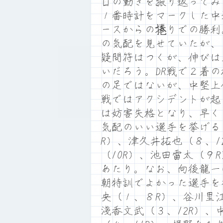
日の動きを振り返ってみ
１番時計をマークした中
ースからの捲りでの勝利
の気配を見せていたが、
疑問符はつくが、伸びは
いだろう。DR戦で２着の
の足ではないが、中堅上
戦ではアクシデントが起
は妨害失格となり、早く
気配のいい選手を挙げる
R）、津久井拓也（８、1
（10R）、池田雷太（９
あたり。なお、向後龍一
朝特訓でよかった選手を
央（１、８R）、谷川里
淺香文武（３、12R）、