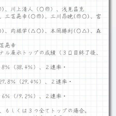
◎)、川上清人（○◎）、浅見昌克
)、三苫晃幸(○◎)、三川昂暁(◎○)、宮
)、内堀学(△○)、本岡勝利(○△)、森
三苫晃幸
ナル展示トップの成績（３日目終了後、
8％（38.4％）、２連率・
.8％（29.4％）、２連率・
6％（19.2％）、２連率・
、もしくは３つ全てトップの場合。