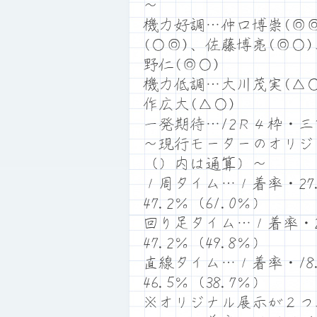
～
機力好調…仲口博崇(◎
(○◎)、佐藤博亮(◎○
野仁(◎○)
機力低調…大川茂実(△○
作広大(△○)
一発期待…12Ｒ４枠・
～現行モーターのオリジ
（）内は通算）～
１周タイム…１着率・27.
47.2％（61.0％）
回り足タイム…１着率・27
47.2％（49.8％）
直線タイム…１着率・18.
46.5％（38.7％）
※オリジナル展示が２つ