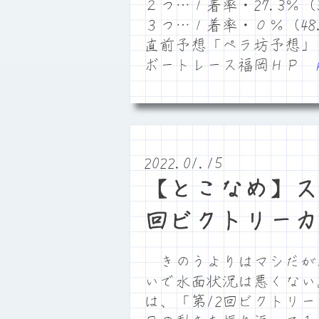
２つ…１着率・27.3％（3
３つ…１着率・０％（48
直前予想「ペラ坊予想」
ボートレース福岡ＨＰ
2022.01.15
【とこなめ】ス
回ビクトリーカ
きのうよりはマシだが
いで水面状況は悪くない
は、「第12回ビクトリ