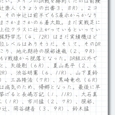
たい。メインのDR戦を勝利したのは前検
辻崇人（きょうの出番３、８R）。２コ
。その中辻は前半でもS展示からかなり
まさかまさかの６着大敗。まだ実戦足に
上位クラスに仕上がっているといってい
梶野学志（４、12R）はまだ実績機ほど
位レベルはありそうだ。そして、そのDR
こり、地元期待の服部達哉（２、９R）
もV戦線から脱落となった。DR組以外で
と、矢後剛（６R）、夏山亮平（２、６
2R）、渋谷明憲（６、11R）、山下夏鈴
R）、三品隆浩（７R）、黒崎竜也（６R）
は病気のため、帰郷となった。最後に早
挙げると長嶋万記（１、11R）、大石真
江（１R）、市川猛（２、７R）、服部、
中辻、岡谷健吾（３、９R）、鈴木猛