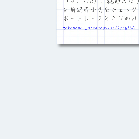
（４、11R）、梶野
直前記者予想をチェック
ボートレースとこなめ
tokoname.jp/raceguide/kyogi06