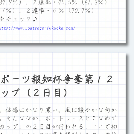
7.9％）、２連率・45.5％（61.3％）
.1％）、２連率・０％（70.7％）
をチェック♪
http://www.boatrace-fukuoka.com/
ポーツ報知杯争奪第１２
ップ（２日目）
、体感はかなり寒い。風は緩やかな向か
。そんななか、ボートレースとこなめで
ーカップ」の２日目が行われる。ここで初