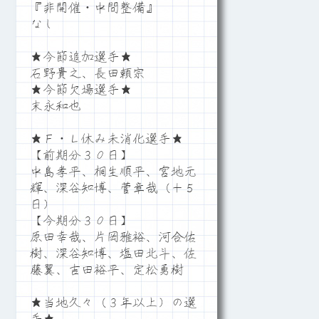
『非開催・中間整備』
なし
★今節追加選手★
石野貴之、長田頼宗
★今節欠場選手★
末永和也
★Ｆ・Ｌ休み未消化選手★
【前期分３０日】
中島孝平、桐生順平、宮地元
輝、深谷知博、菅章哉（＋５
日）
【今期分３０日】
原田幸哉、片岡雅裕、河合佑
樹、深谷知博、塩田北斗、佐
藤翼、吉田裕平、定松勇樹
★当地久々（３年以上）の選