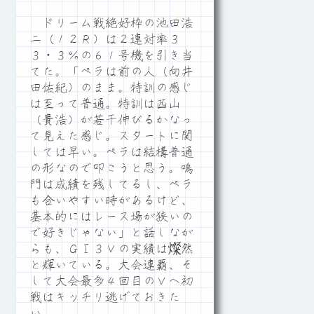
ドリーム戦絶好枠の池田浩
二（１２Ｒ）は２連対率３
３・３％の６１号機を引き当
てた。「ペラは前の人（向井
田佑紀）のまま。特訓の感じ
は至って普通。特訓は西山
（貴浩）が若干伸びるかなっ
て見えた感じ。スタートに関
しては早い。ペラは結構普通
の形なので叩こうと思う。鳴
門は成績を残してるし、ペラ
も合いやすい時があるけど、
基本的にはレース場が狭いの
で好きじゃない」と話しなが
らも、ＧⅠ３Ｖの実績は燦然
と輝いている。大会連覇、そ
して大会最多４回目のＶへ初
戦はキッチリ逃げておきた
い。