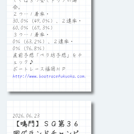
しくは３つ全てトップの場
合。
２つ…１着率・
30.0％（49.0％）、２連率・
60.0％（67.3％）
３つ…１着率・
0％（63.2％）、２連率・
0％（76.8％）
直前予想「ペラ坊予想」をチ
ェック♪
ボートレース福岡ＨＰ
http://www.boatracefukuoka.com/
2026.06.23
【鳴門】ＳＧ第３６
回グランドチャンピ