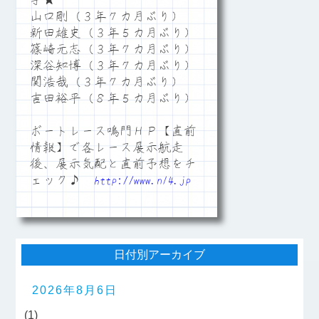
手★
山口剛（３年７カ月ぶり）
新田雄史（３年５カ月ぶり）
篠崎元志（３年７カ月ぶり）
深谷知博（３年７カ月ぶり）
関浩哉（３年７カ月ぶり）
吉田裕平（８年５カ月ぶり）
ボートレース鳴門ＨＰ【直前
情報】で各レース展示航走
後、展示気配と直前予想をチ
ェック♪
http://www.n14.jp
日付別アーカイブ
2026年8月6日
(1)