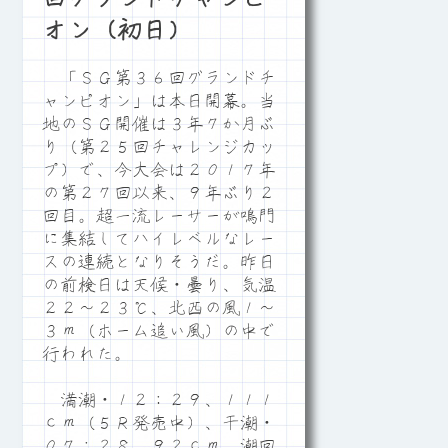
オン（初日）
「ＳＧ第３６回グランドチ
ャンピオン」は本日開幕。当
地のＳＧ開催は３年７か月ぶ
り（第２５回チャレンジカッ
プ）で、今大会は２０１７年
の第２７回以来、９年ぶり２
回目。超一流レーサーが鳴門
に集結してハイレベルなレー
スの連続となりそうだ。昨日
の前検日は天候・曇り、気温
２２～２３℃、北西の風１～
３ｍ（ホーム追い風）の中で
行われた。
満潮・１２：２９、１１１
ｃｍ（５Ｒ発売中）、干潮・
０７：２８、９２ｃｍ。潮回