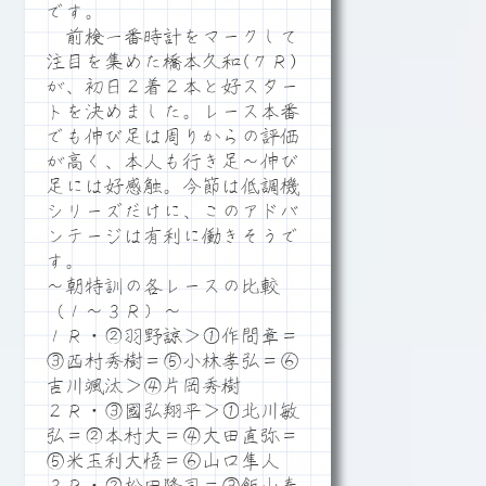
です。
前検一番時計をマークして
注目を集めた橋本久和(７Ｒ)
が、初日２着２本と好スター
トを決めました。レース本番
でも伸び足は周りからの評価
が高く、本人も行き足～伸び
足には好感触。今節は低調機
シリーズだけに、このアドバ
ンテージは有利に働きそうで
す。
～朝特訓の各レースの比較
（１～３Ｒ）～
１Ｒ・②羽野諒＞①作間章＝
③西村秀樹＝⑤小林孝弘＝⑥
吉川颯汰＞④片岡秀樹
２Ｒ・③國弘翔平＞①北川敏
弘＝②本村大＝④大田直弥＝
⑤米玉利大悟＝⑥山口隼人