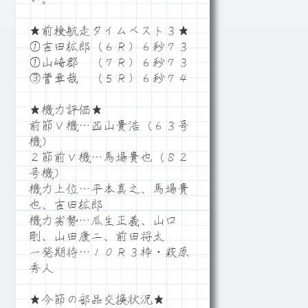
★前検航走タイムベスト３★
①吉田拡郎（６Ｒ）６秒７３
①山崎郡 （７Ｒ）６秒７３
③菅章哉 （５Ｒ）６秒７４
★機力評価★
前節Ｖ機…西山貴浩（６３号
機）
２節前Ｖ機…馬場貴也（８２
号機）
機力上位…平本真之、馬場貴
也、吉田拡郎
機力劣勢…瓜生正義、山口
剛、山田康二、前田将太
一発期待…１０Ｒ３枠・萩原
秀人
★今節の部品交換状況★