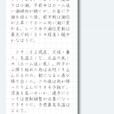
りは小潮。午前中はホーム追
い潮傾向が続くが、お昼に干
潮を迎えた後、前半戦は潮位
が上昇してホーム向い潮に変
わる。レース中の潮位変動は
最大で約１５ｃｍ程度と緩や
かなほうだ。
０９：５２現在、天候・曇
り、気温２１℃、北西の風１
ｍ（ホーム追い風）。昨夕か
ら降り始めた雨は未明こそ止
んだものの、朝になると再び
降り出した。この後は雨が降
ったり止んだりする予報で、
湿度も高いせいか、選手にと
っては回転調整が必要になっ
てきそうだ。予想最高気温は
２６℃。