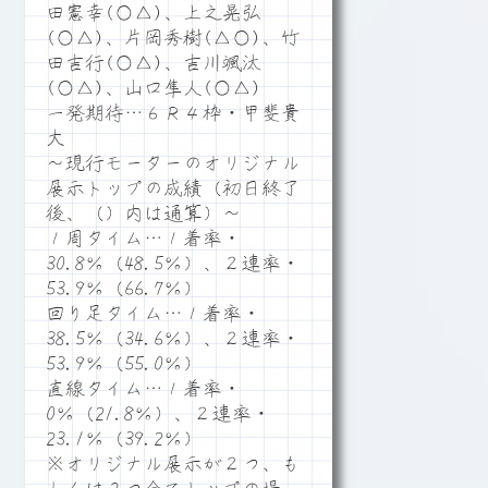
田憲幸(○△)、上之晃弘
(○△)、片岡秀樹(△○)、竹
田吉行(○△)、吉川颯汰
(○△)、山口隼人(○△)
一発期待…６Ｒ４枠・甲斐貴
大
～現行モーターのオリジナル
展示トップの成績（初日終了
後、（）内は通算）～
１周タイム…１着率・
30.8％（48.5％）、２連率・
53.9％（66.7％）
回り足タイム…１着率・
38.5％（34.6％）、２連率・
53.9％（55.0％）
直線タイム…１着率・
0％（21.8％）、２連率・
23.1％（39.2％）
※オリジナル展示が２つ、も