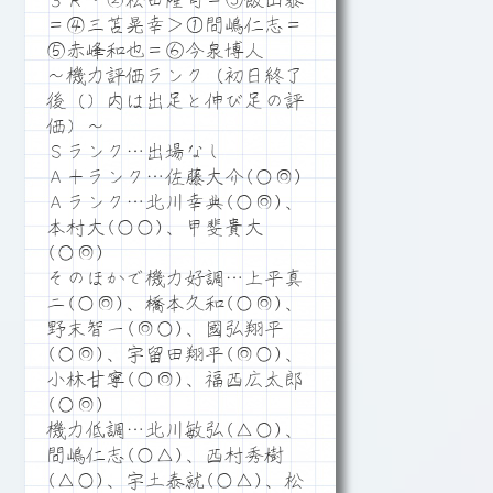
３Ｒ・②松田隆司＝③飯山泰
＝④三苫晃幸＞①間嶋仁志＝
⑤赤峰和也＝⑥今泉博人
～機力評価ランク（初日終了
後（）内は出足と伸び足の評
価）～
Ｓランク…出場なし
Ａ＋ランク…佐藤大介(○◎)
Ａランク…北川幸典(○◎)、
本村大(○○)、甲斐貴大
(○◎)
そのほかで機力好調…上平真
二(○◎)、橋本久和(○◎)、
野末智一(◎○)、國弘翔平
(○◎)、宇留田翔平(◎○)、
小林甘寧(○◎)、福西広太郎
(○◎)
機力低調…北川敏弘(△○)、
間嶋仁志(○△)、西村秀樹
(△○)、宇土泰就(○△)、松