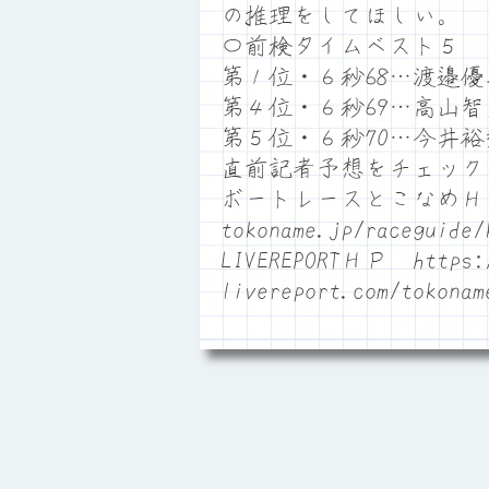
の推理をしてほしい。
〇前検タイムベスト５
第１位・６秒68…渡邉
第４位・６秒69…高山智
第５位・６秒70…今井
直前記者予想をチェック
ボートレースとこなめＨＰ htt
tokoname.jp/raceguide/
LIVEREPORTＨＰ https:/
livereport.com/tokonam