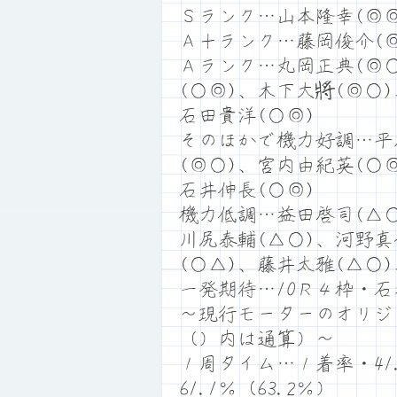
Ｓランク…山本隆幸(◎◎
Ａ＋ランク…藤岡俊介(◎
Ａランク…丸岡正典(◎○
(○◎)、木下大將(◎○
石田貴洋(○◎)
そのほかで機力好調…平
(◎○)、宮内由紀英(○
石井伸長(○◎)
機力低調…益田啓司(△○
川尻泰輔(△○)、河野真
(○△)、藤井太雅(△○
一発期待…10Ｒ４枠・
～現行モーターのオリジ
（）内は通算）～
１周タイム…１着率・41.
61.1％（63.2％）