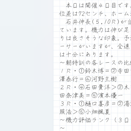
本日は開催４日目です。満
位差は72センチ、ホー
石井伸長(５,10Ｒ)
ています。機力は伸び足
りは良さそうな印象。予
ーサーがいますが、全速
は十分にあります。
～朝特訓の各レースの比
１Ｒ・①鈴木博＝②寺田
澤泰行＝⑥河野主樹
２Ｒ・④石田貴洋＞②木
田奈津美＝⑤濱本優一
３Ｒ・①樋口喜彦＝②湯
照浩＞⑤小畑楓夏
～機力評価ランク（３日
～