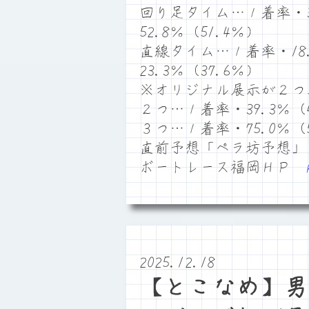
回り足タイム…１着率・33
52.8％（51.4％）
直線タイム…１着率・18.
23.3％（37.6％）
※オリジナル展示が２つ
２つ…１着率・39.3％（4
３つ…１着率・75.0％（5
直前予想「ペラ坊予想」
ボートレース福岡ＨＰ
2025.12.18
【とこなめ】男