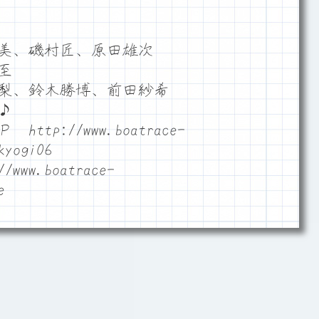
優美、磯村匠、原田雄次
至
裕梨、鈴木勝博、前田紗希
♪
p://www.boatrace-
kyogi06
/www.boatrace-
e