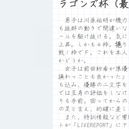
ラゴンズ杯（最
男子は川原祐明が機力
も抜群の動きで間違いな
ールを駆け抜ける。気に
上昇。しかも４枠。捲り
戦１枠でＦ。これを本人
かどうか。
女子は前田紗希が準優
換わっことも良かった」
ち込み、優勝の二文字を
では互角の評価をしなけ
りも手前。回ってからの
の足と言え、的確に差し
また、特訓情報など常
トが「LIVEREPORT