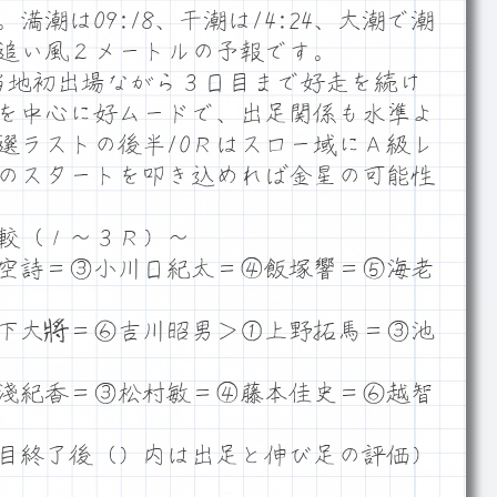
潮は09:18、干潮は14:24、大潮で潮
ム追い風２メートルの予報です。
が当地初出場ながら３日目まで好走を続け
を中心に好ムードで、出足関係も水準よ
選ラストの後半10Ｒはスロー域にＡ級レ
のスタートを叩き込めれば金星の可能性
較（１～３Ｒ）～
空詩＝③小川日紀太＝④飯塚響＝⑤海老
下大將＝⑥吉川昭男＞①上野拓馬＝③池
淺紀香＝③松村敏＝④藤本佳史＝⑥越智
目終了後（）内は出足と伸び足の評価）