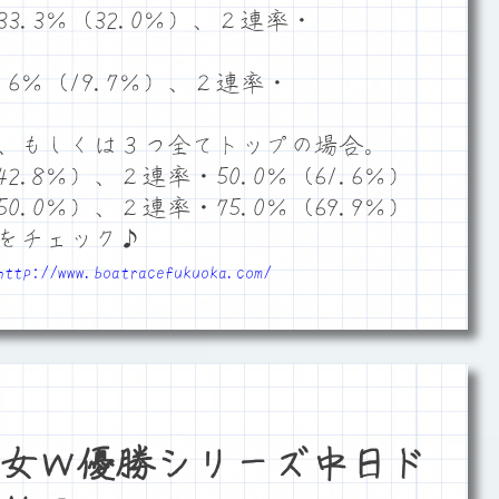
.3％（32.0％）、２連率・
6％（19.7％）、２連率・
、もしくは３つ全てトップの場合。
2.8％）、２連率・50.0％（61.6％）
0.0％）、２連率・75.0％（69.9％）
をチェック♪
http://www.boatracefukuoka.com/
女Ｗ優勝シリーズ中日ド