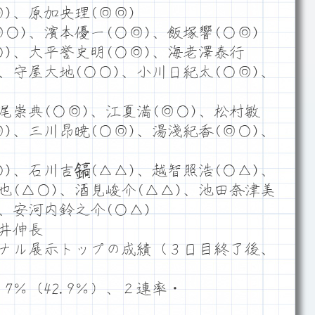
)、原加央理(◎◎)
○)、濱本優一(○◎)、飯塚響(○◎)
)、大平誉史明(○◎)、海老澤泰行
)、守屋大地(○○)、小川日紀太(○◎)、
尾崇典(○◎)、江夏満(◎○)、松村敏
◎)、三川昂暁(○◎)、湯淺紀香(◎○)、
)、石川吉鎬(△△)、越智照浩(○△)、
也(△○)、酒見峻介(△△)、池田奈津美
)、安河内鈴之介(○△)
石井伸長
ナル展示トップの成績（３日目終了後、
7％（42.9％）、２連率・