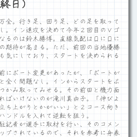
終日）
万全。行き足、回り足、どの足を取って
し。イン速攻を決めて今年２回目のＶゴ
なるのは鈴木勝博。直線気配は日に日に
の期待が高まる。ただ、前回の当地優勝
も気にしており、スタートを決められる
前にボート変更があったが、「ボートが
と全く問題なし。インからスタートをぶ
つかみ取ってみせる。その前田と機力面
ればいけないのが滝川真由子。「伸びよ
立ち上がりとかがいい」と２コース向き
ハンドルを入れて逆転を狙う。
駐記者が選手に取材を行い、そのコメン
」にアップされているので、それを参考に舟券