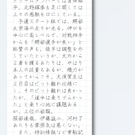
ドリームメンバーでは吉田裕
平、北野輝季も足に関しては
上々の感触を口にしている。
予選スタート組では、鰐部
太空海の走りが光る。伸びを
中心に高レベルで、対戦相手
からも「鰐部選手が良い」と
称賛の声も。後半は調整を外
していたというが、大外から
２着を獲るあたりは、やはり
本人の技量もあるが、機力が
あってからこそ。大須賀友は
２日目はピット離れ仕様に
し、そのピット離れは良かっ
たが、「道中は乗りづらかっ
た」と乗り心地に課題ある
が、上位の部類。
服部達哉、伊藤誠二、河村了
あたりも雰囲気は悪くない。
また、特訓情報など常駐記