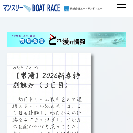
2025.12.31
【常滑】2026新春特
別競走（３日目）
初日ドリーム戦を含めて連
勝スタートの池田浩二は、２
日目も連勝し、初日からの連
勝を４にまで伸ばし、Ｖ独走
の気配がかなり漂ってきた。