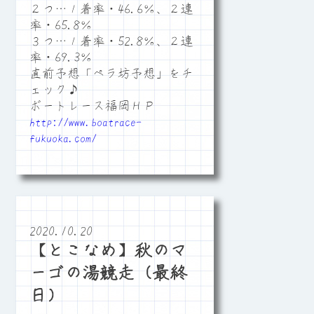
２つ…１着率・46.6％、２連
率・65.8％
３つ…１着率・52.8％、２連
率・69.3％
直前予想「ペラ坊予想」をチ
ェック♪
ボートレース福岡ＨＰ
http://www.boatrace-
fukuoka.com/
2020.10.20
【とこなめ】秋のマ
ーゴの湯競走（最終
日）