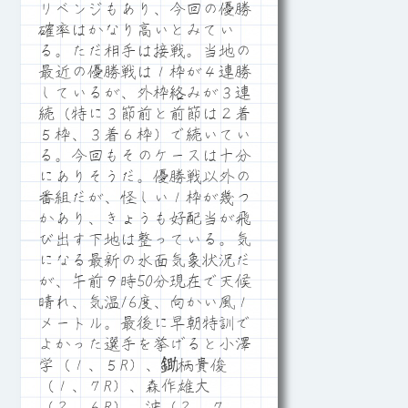
リベンジもあり、今回の優勝
確率はかなり高いとみてい
る。ただ相手は接戦。当地の
最近の優勝戦は１枠が４連勝
しているが、外枠絡みが３連
続（特に３節前と前節は２着
５枠、３着６枠）で続いてい
る。今回もそのケースは十分
にありそうだ。優勝戦以外の
番組だが、怪しい１枠が幾つ
かあり、きょうも好配当が飛
び出す下地は整っている。気
になる最新の水面気象状況だ
が、午前９時50分現在で天候
晴れ、気温16度、向かい風１
メートル。最後に早朝特訓で
よかった選手を挙げると小澤
学（１、５R）、鋤柄貴俊
（１、７R）、森作雄大
（２、６R）、沖（２、７