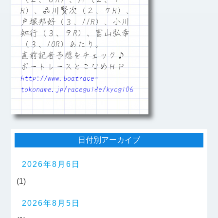
R）、品川賢次（２、７R）、
戸塚邦好（３、11R）、小川
知行（３、９R）、富山弘幸
（３、10R）あたり。
直前記者予想をチェック♪
ボートレースとこなめＨＰ
http://www.boatrace-
tokoname.jp/raceguide/kyogi06
日付別アーカイブ
2026年8月6日
(1)
2026年8月5日