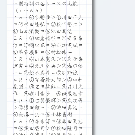
～朝特訓の各レースの比較
（１～６Ｒ）
１Ｒ・④谷勝幸＞①川田正人
＝②米田隆弘＝③松下誉士＞
⑤山本浩輔＝⑥池田真治
２Ｒ・①加倉侑征＝②安東幸
治＝③樋口亮＝④小畑実成＝
⑤馬袋義則＝⑥村松修二
３Ｒ・⑥山本寛久＞①真子奈
津実＝④北川幸典＞②塩田雄
一＝③松本真吾＝⑤羽野諒
４Ｒ・①宮嵜隆太郎＞②中村
晃朋＝③吉田拡郎＝④井川大
作＝⑤香川素子＝⑥妹尾忠幸
５Ｒ・①古賀繁輝＞⑤広次修
＞②福田雅一＝③池田真治＝
④長溝一生＝⑥小林基樹
６Ｒ・②森永淳＝③原田篤志
＝⑥益田啓司＞①松田隆司＝