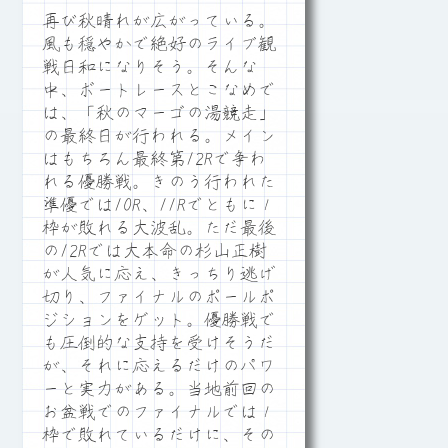
再び秋晴れが広がっている。
風も穏やかで絶好のライブ観
戦日和になりそう。そんな
中、ボートレースとこなめで
は、「秋のマーゴの湯競走」
の最終日が行われる。メイン
はもちろん最終第12Rで争わ
れる優勝戦。きのう行われた
準優では10R、11Rでともに１
枠が敗れる大波乱。ただ最後
の12Rでは大本命の杉山正樹
が人気に応え、きっちり逃げ
切り、ファイナルのポールポ
ジションをゲット。優勝戦で
も圧倒的な支持を受けそうだ
が、それに応えるだけのパワ
ーと実力がある。当地前回の
お盆戦でのファイナルでは１
枠で敗れているだけに、その