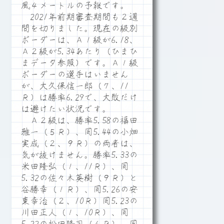
風４メートルの予報です。
2021年前期審査期間も２週
間を切りました。現在の級別
ボーダーは、Ａ１級が6.18、
Ａ２級が5.34あたり（ひまひ
まデータ参照）です。Ａ１級
ボーダーの選手はいません
が、大久保信一郎（７、11
Ｒ）は勝率6.29で、大敗だけ
は避けたい状況です。
Ａ２級は、勝率5.58の福田
雅一（５Ｒ）、同5.44の小畑
実成（２、９Ｒ）の両者は、
気が抜けません。勝率5.33の
米田隆弘（１、11Ｒ）、同
5.32の佐々木英樹（９Ｒ）と
谷勝幸（１Ｒ）、同5.26の安
東幸治（２、10Ｒ）同5.23の
川田正人（１、10Ｒ）、同