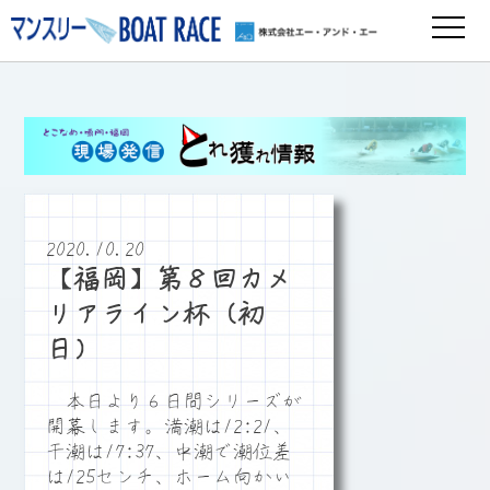
2020.10.20
【福岡】第８回カメ
リアライン杯（初
日）
本日より６日間シリーズが
開幕します。満潮は12:21、
干潮は17:37、中潮で潮位差
は125センチ、ホーム向かい