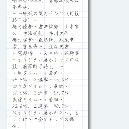
④池田奈津美（⑤篠原俊夫は
不参加）
～一般戦の機力ランク（前検
終了後）～
機力優勢…吉田拡郎、山本寛
久、古澤光紀、井川大作
機力劣勢…森悠稀、妹尾忠
幸、富永修一、金森史吉
一発期待…１Ｒ４枠・谷勝幸
～オリジナル展示トップの成
績（前節終了時点）～
１周タイム…１着率・
45.9％、２連率・65.6％
回り足タイム…１着率・
31.5％、２連率・51.7％
直線タイム…１着率・
23.6％、２連率・40.7％
※オリジナル展示が２つ、も
しくは３つ全てトップの場
合。