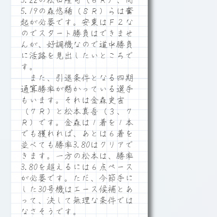
5.22の松田隆司（６Ｒ）、同
5.19の森悠稀（８Ｒ）らは奮
起が必要です。安東はＦ２な
のでスタート勝負はできませ
んが、好調機なので道中勝負
に活路を見出したいところで
す。
また、引退条件となる四期
通算勝率が懸かっている選手
もいます。それは金森史吉
（７Ｒ）と松本真吾（３、７
Ｒ）です。金森は１着を１本
でも獲れれば、あとは６着を
並べても勝率3.80はクリアで
きます。一方の松本は、勝率
3.80を超えるには６点ペース
が必要です。ただ、今節手に
した30号機はエース候補とあ
って、決して無理な条件では
なさそうです。