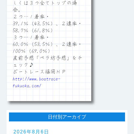
しくは３つ全てトップの場
合。
２つ…１着率・
39.1％（43.5％）、２連率・
58.7％（61.8％）
３つ…１着率・
60.0％（53.5％）、２連率・
100％（69.0％）
直前予想「ペラ坊予想」をチ
ェック♪
ボートレース福岡ＨＰ
http://www.boatrace-
fukuoka.com/
日付別アーカイブ
2026年8月6日