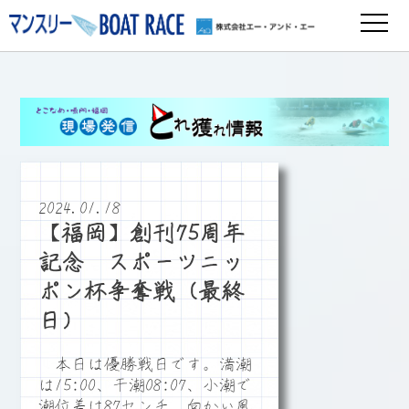
2024.01.18
【福岡】創刊75周年
記念 スポーツニッ
ポン杯争奪戦（最終
日）
本日は優勝戦日です。満潮
は15:00、干潮08:07、小潮で
潮位差は87センチ、向かい風