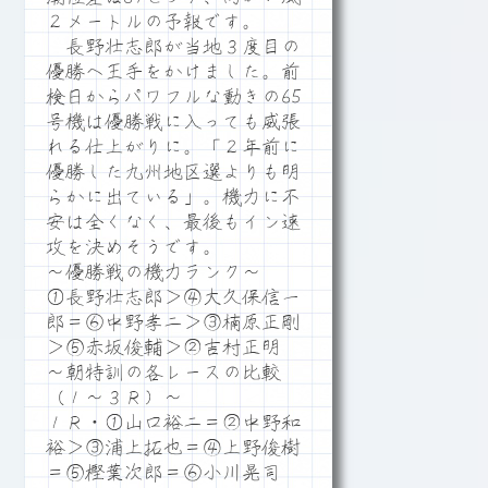
２メートルの予報です。
長野壮志郎が当地３度目の
優勝へ王手をかけました。前
検日からパワフルな動きの65
号機は優勝戦に入っても威張
れる仕上がりに。「２年前に
優勝した九州地区選よりも明
らかに出ている」。機力に不
安は全くなく、最後もイン速
攻を決めそうです。
～優勝戦の機力ランク～
①長野壮志郎＞④大久保信一
郎＝⑥中野孝二＞③楠原正剛
＞⑤赤坂俊輔＞②吉村正明
～朝特訓の各レースの比較
（１～３Ｒ）～
１Ｒ・①山口裕二＝②中野和
裕＞③浦上拓也＝④上野俊樹
＝⑤樫葉次郎＝⑥小川晃司