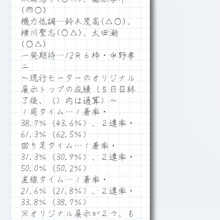
(◎○)
機力低調…鈴木茂高(△○)、
横川聖志(○△)、太田潮
(○△)
一発期待…12Ｒ６枠・中野孝
二
～現行モーターのオリジナル
展示トップの成績（５日目終
了後、（）内は通算）～
１周タイム…１着率・
38.7％（43.6％）、２連率・
61.3％（62.5％）
回り足タイム…１着率・
31.3％（30.9％）、２連率・
50.0％（50.2％）
直線タイム…１着率・
21.6％（21.8％）、２連率・
33.8％（38.7％）
※オリジナル展示が２つ、も