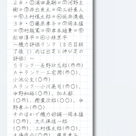
２Ｒ・①浦田晃嗣＝②河野主
樹＝③井出良太＝④三好勇人
＝⑤上村慎太郎＝⑥坂井滉哉
３Ｒ・①藤原孝斗＝②岡本猛
＝③村越篤＝④岸本雄貴＝⑤
松田淳平＝⑥小林京平
～機力評価ランク（５日目終
了後（）内は出足と伸び足の
評価）～
Ｓランク…長野壮志郎(◎◎)
Ａ＋ランク…三宅潤(◎○)、
小池公生(○◎)
Ａランク…小川晃司(◎○)、
中野和裕(○◎)、加木郁
(○◎)、樫葉次郎(○○)、中
野孝二(◎○)
そのほかで機力好調…岡本猛
(○◎)、大久保信一郎
(○◎)、上村慎太郎(◎○)、
木場悠介(○◎)、藤原孝斗