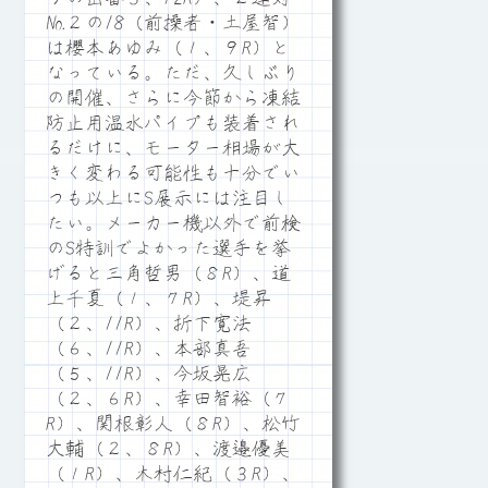
№２の18（前操者・土屋智）
は櫻本あゆみ（１、９R）と
なっている。ただ、久しぶり
の開催、さらに今節から凍結
防止用温水パイプも装着され
るだけに、モーター相場が大
きく変わる可能性も十分でい
つも以上にS展示には注目し
たい。メーカー機以外で前検
のS特訓でよかった選手を挙
げると三角哲男（８R）、道
上千夏（１、７R）、堤昇
（２、11R）、折下寛法
（６、11R）、本部真吾
（５、11R）、今坂晃広
（２、６R）、幸田智裕（７
R）、関根彰人（８R）、松竹
大輔（２、８R）、渡邉優美
（１R）、木村仁紀（３R）、