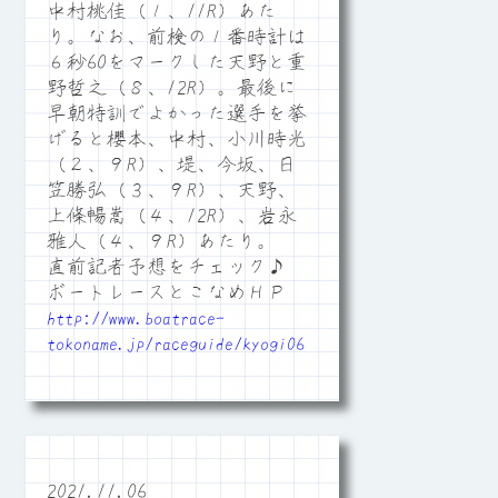
中村桃佳（１、11R）あた
り。なお、前検の１番時計は
６秒60をマークした天野と重
野哲之（８、12R）。最後に
早朝特訓でよかった選手を挙
げると櫻本、中村、小川時光
（２、９R）、堤、今坂、日
笠勝弘（３、９R）、天野、
上條暢嵩（４、12R）、岩永
雅人（４、９R）あたり。
直前記者予想をチェック♪
ボートレースとこなめＨＰ
http://www.boatrace-
tokoname.jp/raceguide/kyogi06
2021.11.06