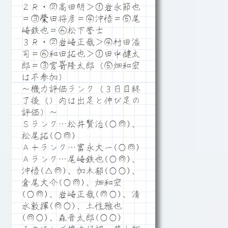
２Ｒ・②高田明＞①岩永節也
＝③榮田将彦＝④沖悟＝⑤尾
崎鉄也＝⑥松下誉士
３Ｒ・②岩崎正哉＞④村田浩
司＝⑥和田拓也＞①田中健太
郎＝③宮嵜隆太郎（⑤畑和宏
は不参加）
～機力評価ランク（３日目終
了後（）内は出足と伸び足の
評価）～
Ｓランク…松井賢治(○◎)、
松尾拓(○◎)
Ａ＋ランク…富永大一(○◎)
Ａランク…尾崎鉄也(○◎)、
沖悟(△◎)、加木郁(○○)、
倉尾大介(○◎)、畑和宏
(○◎)、岩崎正哉(◎○)、清
水敦揮(◎○)、土性雅也
(◎○)、森晋太郎(○○)