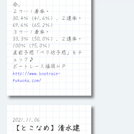
合。
２つ…１着率・
30.4％（41.6％）、２連率・
69.6％（65.2％）
３つ…１着率・
33.3％（50.0％）、２連率・
100％（75.0％）
直前予想「ペラ坊予想」をチ
ェック♪
ボートレース福岡ＨＰ
http://www.boatrace-
fukuoka.com/
2021.11.06
【とこなめ】清水建