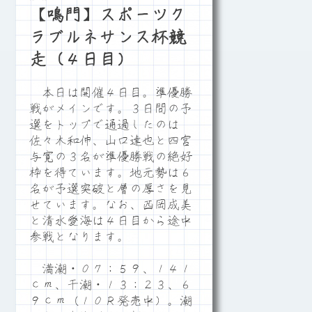
【鳴門】スポーツク
ラブルネサンス杯競
走（４日目）
本日は開催４日目。準優勝
戦がメインです。３日間の予
選をトップで通過したのは
佐々木和伸、山口達也と四宮
与寛の３名が準優勝戦の絶好
枠を得ています。地元勢は６
名が予選突破と層の厚さを見
せています。なお、西岡成美
と清水愛海は４日目から途中
参戦となります。
満潮・０７：５９、１４１
ｃｍ、干潮・１３：２３、６
９ｃｍ（１０Ｒ発売中）。潮