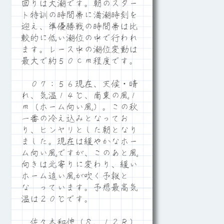
回りは大潮です。朝のスター
ト特訓の時間帯に満潮時刻を
迎え、準優勝戦の時間帯は比
較的に低い潮位の中で行われ
ます。レース中の潮位変動は
最大で約５０ｃｍ程度です。
０７：５６現在、天候・晴
れ、気温１４℃、南東の風１
ｍ（ホーム向い風）。この秋
一番の冷え込みとなってお
り、ヒンヤリとした朝となり
ました。現在は緩やかなホー
ム向い風ですが、このあと風
向きは北寄りに変わり、緩い
ホーム追い風が吹く予報と
な っています。予想最高気
温は２０℃です。
佐々木和伸（８、１２Ｒ）