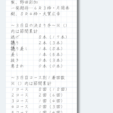
梨、野田彩加
一発期待…６Ｒ３枠・片岡秀
樹、８Ｒ４枠・大賀広幸
～３日目の決まり手～※（）
内は節間累計
逃げ ８本（１７本）
捲り ２本（３本）
捲り差し １本（８本）
差し １本（５本）
抜き ０本（３本）
恵まれ ０本（０本）
～３日目コース別１着回数
※（）内は節間累計
１コース ８回（１８回）
２コース ２回（６回）
３コース １回（４回）
４コース ０回（３回）
５コース １回（４回）