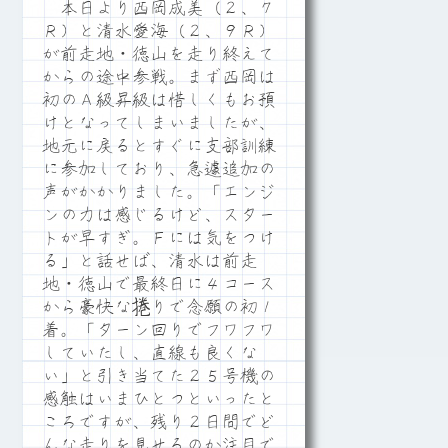
本日より西岡成美（２、７
Ｒ）と清水愛海（２、９Ｒ）
が前走地・徳山を走り終えて
からの途中参戦。まず西岡は
初のＡ級昇級は惜しくもお預
けとなってしまいましたが、
地元に戻るとすぐに支部訓練
に参加しており、急遽追加の
声がかかりました。「エンジ
ンの力は感じるけど、スター
トが早すぎ。Ｆには気をつけ
る」と話せば、清水は前走
地・徳山で最終日に４コース
から豪快な捲りで念願の初１
着。「ターン回りでフワフワ
していたし、直線も良くな
い」と引き当てた２５号機の
感触はいまひとつといったと
ころですが、残り２日間でど
んな走りを見せるのか注目で