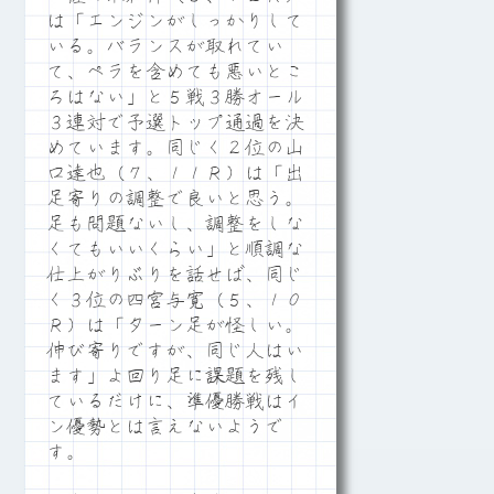
は「エンジンがしっかりして
いる。バランスが取れてい
て、ペラを含めても悪いとこ
ろはない」と５戦３勝オール
３連対で予選トップ通過を決
めています。同じく２位の山
口達也（７、１１Ｒ）は「出
足寄りの調整で良いと思う。
足も問題ないし、調整をしな
くてもいいくらい」と順調な
仕上がりぶりを話せば、同じ
く３位の四宮与寛（５、１０
Ｒ）は「ターン足が怪しい。
伸び寄りですが、同じ人はい
ます」よ回り足に課題を残し
ているだけに、準優勝戦はイ
ン優勢とは言えないようで
す。