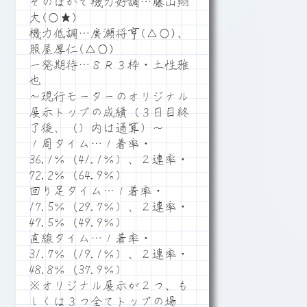
そのほかで機力好調…藤山翔
大(○★)
機力低調…廣瀬将亨(△○)、
照屋厚仁(△○)
一発期待…８Ｒ３枠・土性雅
也
～現行モーターのオリジナル
展示トップの成績（３日目終
了後、（）内は通算）～
１周タイム…１着率・
36.1％（41.1％）、２連率・
72.2％（64.9％）
回り足タイム…１着率・
17.5％（29.7％）、２連率・
47.5％（49.9％）
直線タイム…１着率・
31.7％（19.1％）、２連率・
48.8％（37.9％）
※オリジナル展示が２つ、も
しくは３つ全てトップの場