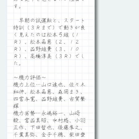
す。
早朝の試運転と、スタート
特訓（３Ｒまで）で動きが良
く見えたのは松本弓雄（１
Ｒ）、松本晶恵（２、１２
Ｒ）、西野雄貴（３、１０
Ｒ）、高橋淳美（３Ｒ）でし
た。
～機力評価～
機力上位…山口達也、佐々木
和伸、松本晶恵、森岡まき、
四宮与寛、西野雄貴、古賀繁
輝
機力劣勢…永嶋裕一、山﨑
毅、宮西真昭、中村格、小羽
正作、下田哲也、後藤隼之、
千葉真弥、金子千穂、柴田愛