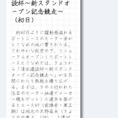
設杯～新スタンドオ
ープン記念競走～
（初日）
約40日ぶりに躍動感溢れる
ボートレースのモーター音が
とこなめの地に響きわたる。
さわやかな秋空の下、リニュ
ーアルオープンしたボートレ
ースとこなめでは、きょうか
ら「清水建設杯～新スタンド
オープン記念競走～」が５日
間にわたり熱戦を繰り広げ
る。まずは、きのう行われた
注目のモーター抽選でメーカ
ー機をゲットした選手を挙げ
るとエース47（前操者・萬正
嗣）は地元の天野晶夫（きょ
うの出番３、12R）、２連対