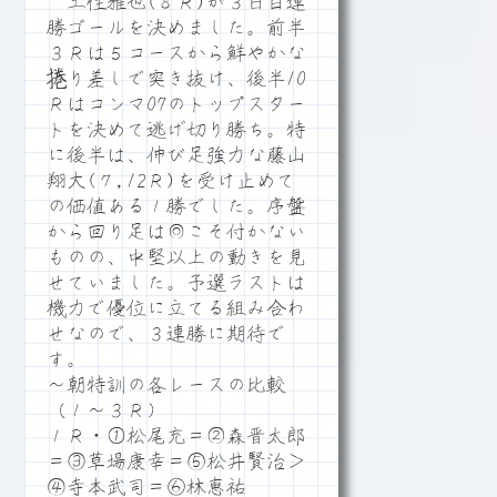
土性雅也(８Ｒ)が３日目連
勝ゴールを決めました。前半
３Ｒは５コースから鮮やかな
捲り差しで突き抜け、後半10
Ｒはコンマ07のトップスター
トを決めて逃げ切り勝ち。特
に後半は、伸び足強力な藤山
翔大(７,12Ｒ)を受け止めて
の価値ある１勝でした。序盤
から回り足は◎こそ付かない
ものの、中堅以上の動きを見
せていました。予選ラストは
機力で優位に立てる組み合わ
せなので、３連勝に期待で
す。
～朝特訓の各レースの比較
（１～３Ｒ）
１Ｒ・①松尾充＝②森晋太郎
＝③草場康幸＝⑤松井賢治＞
④寺本武司＝⑥林恵祐