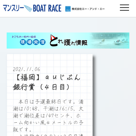
2021.11.06
【福岡】ａｕじぶん
銀行賞（４日目）
本日は予選最終日です。満
潮は10:48、干潮は16:15、大
潮で潮位差は147センチ、ホ
ーム向かい風４メートルの予
報です。