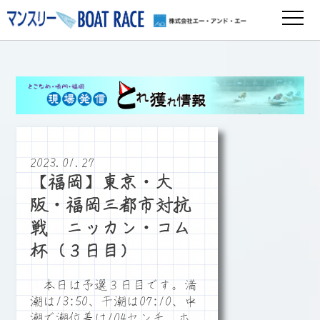
2023.01.27
【福岡】東京・大
阪・福岡三都市対抗
戦 ニッカン・コム
杯（３日目）
本日は予選３日目です。満
潮は13:50、干潮は07:10、中
潮で潮位差は104センチ、ホ