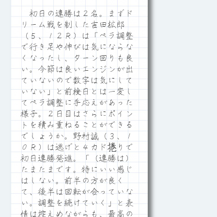
初日の連勝は２名。まずド
リーム戦を制した吉田拡郎
（５、１２Ｒ）は「ペラ調整
で行き足や伸びは気にならな
くなったし、ターン回りも良
い。今節は良いエンジンが出
ていないので数字は気にして
いない」と前検日とは一変し
てペラ調整に手応えがあった
様子。２日目はさらにポイン
トを積み重ねることができる
でしょうか。野村誠（３、１
０Ｒ）は逃げと４カド捲りで
初日連勝発進。「（連勝は）
たまたまです。特にいい感じ
はしない。前半の方が良く
て、後半は回転が合っていな
い。調整を続けていく」と表
情は控えめながらも、最高の