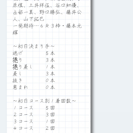
原慎、土井祥伍、谷口知優、
占部一真、野口勝弘、藤井公
人、山下拓巳
一発期待…６Ｒ３枠・藤本元
輝
～初日決まり手～
逃げ ５本
捲り ３本
捲り差し １本
差し ３本
抜き ０本
恵まれ ０本
～初日コース別１着回数～
１コース ５回
２コース ３回
３コース １回
４コース ２回