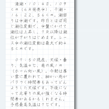
満潮・１０：４８、１０９
ｃｍ（６Ｒ発売中）、干潮・
１６：２２、５６ｃｍ。潮回
りは中潮です。昨日とほぼ同
じ潮位変動で、中盤にかけて
潮位は上昇し、７Ｒ以降は潮
位が下がりはじめます。レー
ス中の潮位変動は最大で約４
５ｃｍです。
０７：５０現在、天候・曇
り、気温４℃、南の風１ｍ
（ホーム向い風）。今朝は厚
い雲に覆われて、細かい雨が
パラつく時間帯もあってどん
よりした天候です。午後にな
って北寄りの風が強くなる時
間帯があるかもしれません。
予想最高気温は７℃です。