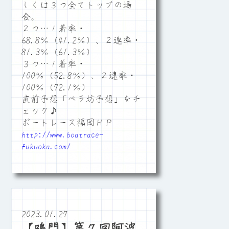
しくは３つ全てトップの場
合。
２つ…１着率・
68.8％（41.2％）、２連率・
81.3％（61.3％）
３つ…１着率・
100％（52.8％）、２連率・
100％（72.1％）
直前予想「ペラ坊予想」をチ
ェック♪
ボートレース福岡ＨＰ
http://www.boatrace-
fukuoka.com/
2023.01.27
【鳴門】第７回阿波