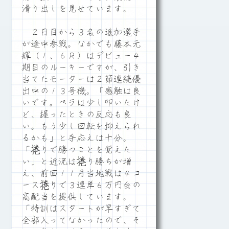
滑り出しを見せています。
２日目から３名の追加選手
が途中参戦。なかでも藤本元
輝（１、６Ｒ）はデビュー４
期目のルーキーですが、引き
当てたモーターは２節連続優
出中の１３号機。「感触は良
いです。ペラは少し叩いたけ
ど、握ったときの反応も良
い。もう少し回転を抑えられ
るかも」と手応えは十分。
「捲りで勝つことを覚えた
い」と近況は捲り勝ちが増
え、前回１１月当地戦は４コ
ース捲りで３連単６万円台の
高配当を提供しています。
「特訓はスタートが早すぎて
全部入ってなかったので、そ