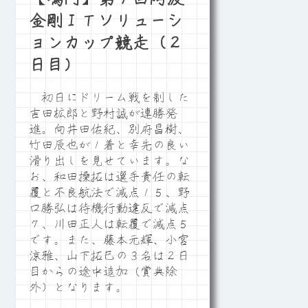
金剛ＩＴソリューシ
ョンカップ競走（２
日目）
初日にドリーム戦を制した
吉田拡郎と野村誠が連勝発
進。向井田佑紀、別府昌樹、
竹田辰也が１着と幸先の良い
滑り出しを見せています。な
お、和田操拓は選手責任の転
覆と不良航法で減点１５、野
口勝弘は待機行動違反で減点
７、川田正人は転覆で減点５
です。また、藤本元輝、小宮
涼雅、山下拓巳の３名は２日
目からの途中追加（賞典除
外）となります。