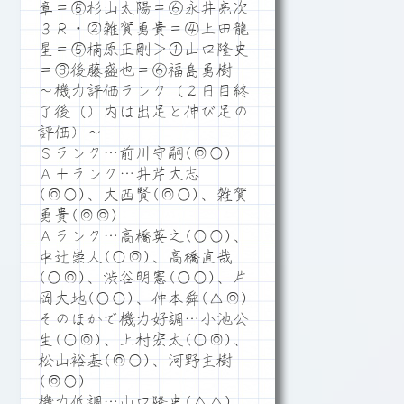
章＝⑤杉山太陽＝⑥永井亮次
３Ｒ・②雑賀勇貴＝④上田龍
星＝⑤楠原正剛＞①山口隆史
＝③後藤盛也＝⑥福島勇樹
～機力評価ランク（２日目終
了後（）内は出足と伸び足の
評価）～
Ｓランク…前川守嗣(◎○)
Ａ＋ランク…井芹大志
(◎○)、大西賢(◎○)、雑賀
勇貴(◎◎)
Ａランク…高橋英之(○○)、
中辻崇人(○◎)、高橋直哉
(○◎)、渋谷明憲(○○)、片
岡大地(○○)、仲本舜(△◎)
そのほかで機力好調…小池公
生(○◎)、上村宏太(○◎)、
松山裕基(◎○)、河野主樹
(◎○)
機力低調…山口隆史(△△)、