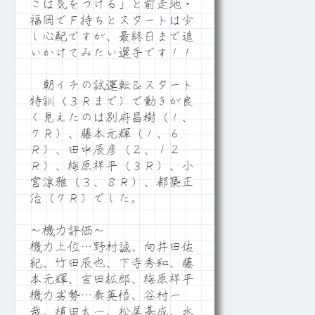
こは気をつける」と前走地・
福岡でＦ持ちとスタートは少
し心配ですが、最終日まで追
いかけてみたい選手です！！
朝イチの試運転＆スタート
特訓（３Ｒまで）で動きが良
く見えたのは別府昌樹（１、
７Ｒ）、藤本元輝（１、６
Ｒ）、田中辰彦（２、１２
Ｒ）、梅原祥平（３Ｒ）、小
宮涼雅（３、８Ｒ）、都築正
治（７Ｒ）でした。
～機力評価～
機力上位…野村誠、向井田佑
紀、竹田辰也、下寺秀和、藤
本元輝、吉田拡郎、梅原祥平
機力劣勢…秦英悟、谷村一
哉、植田太一、松尾基成、水