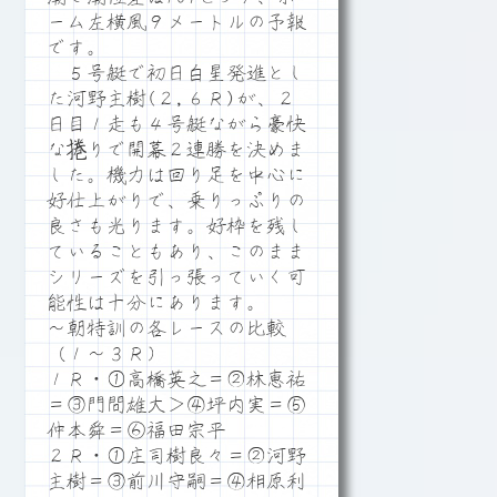
ーム左横風９メートルの予報
です。
５号艇で初日白星発進とし
た河野主樹(２,６Ｒ)が、２
日目１走も４号艇ながら豪快
な捲りで開幕２連勝を決めま
した。機力は回り足を中心に
好仕上がりで、乗りっぷりの
良さも光ります。好枠を残し
ていることもあり、このまま
シリーズを引っ張っていく可
能性は十分にあります。
～朝特訓の各レースの比較
（１～３Ｒ）
１Ｒ・①高橋英之＝②林恵祐
＝③門間雄大＞④坪内実＝⑤
仲本舜＝⑥福田宗平
２Ｒ・①庄司樹良々＝②河野
主樹＝③前川守嗣＝④相原利