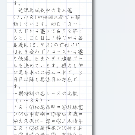
す。
近況急成長中の青木蓮
(７,11Ｒ)が福岡水面でも躍
動しています。初日に３コー
スカドから捲って白星を挙げ
ると、２日目は１枠ながら西
島義則(５,９Ｒ)の前付けに
は付き合わず２コースから捲
り快勝。日またぎで連勝ゴー
ルを決めています。機力も伸
び足を中心に好ムードで、３
日目以降も要注目の存在で
す。
～朝特訓の各レースの比較
（１～３Ｒ）～
１Ｒ・①松尾昂明＝⑥桂林寛
＞②田中宏樹＝③柴田直哉＝
④大久保信一郎＝⑥三木晴斗
２Ｒ・⑤佐藤博亮＞①仲本舜