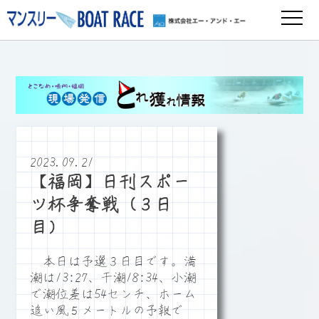
2023.09.21
【福岡】日刊スポー
ツ杯争奪戦（３日
目）
本日は予選３日目です。満
潮は13:27、干潮18:34、小潮
で潮位差は54センチ、ホーム
追い風５メートルの予報で