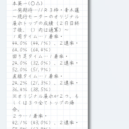
本英一(○△)
一発期待…11Ｒ３枠・青木蓮
～現行モーターのオリジナル
展示トップの成績（２日目終
了後、（）内は通算）～
１周タイム…１着率・
44.0％（44.1％）、２連率・
64.0％（64.4％）
回り足タイム…１着率・
24.0％（32.0％）、２連率・
52.0％（51.9％）
直線タイム…１着率・
24.2％（21.3％）、２連率・
36.4％（38.5％）
※オリジナル展示が２つ、も
しくは３つ全てトップの場
合。
２つ…１着率・
42.1％（43.0％）、２連率・