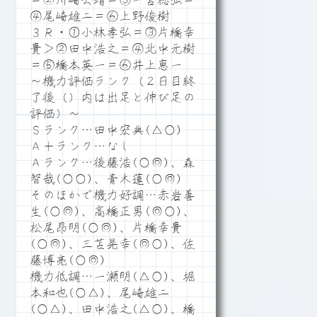
＝②川崎公靖＝③一宮稔弘＝
④尾崎雄二＝⑥上野俊樹
３Ｒ・①小林孝弘＝③片橋幸
貴＞②田中浩之＝④北中元樹
＝⑤橋本英一＝⑥井上恵一
～機力評価ランク（２日目終
了後（）内は出足と伸び足の
評価）～
Ｓランク…田中宏典(△○)
Ａ＋ランク…なし
Ａランク…後藤浩(○◎)、森
智哉(○○)、青木蓮(○◎)
そのほかで機力好調…赤岩善
生(○◎)、高橋正男(◎○)、
松尾昂明(○◎)、片橋幸貴
(○◎)、三苫晃幸(◎○)、佐
藤博亮(○◎)
機力低調…一瀬明(△○)、堀
本和也(○△)、尾崎雄二
(○△)、田中浩之(△○)、橋