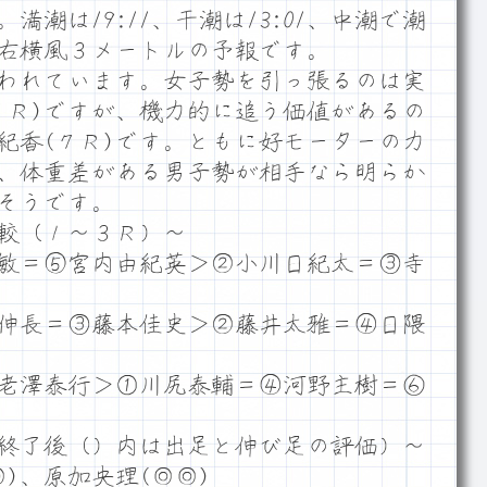
潮は19:11、干潮は13:01、中潮で潮
ム右横風３メートルの予報です。
われています。女子勢を引っ張るのは実
５Ｒ)ですが、機力的に追う価値があるの
淺紀香(７Ｒ)です。ともに好モーターの力
、体重差がある男子勢が相手なら明らか
そうです。
較（１～３Ｒ）～
敏＝⑤宮内由紀英＞②小川日紀太＝③寺
伸長＝③藤本佳史＞②藤井太雅＝④日隈
老澤泰行＞①川尻泰輔＝④河野主樹＝⑥
終了後（）内は出足と伸び足の評価）～
)、原加央理(◎◎)