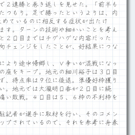
で２連勝と巻き返しを見せた。「前半も
たつもり。足で勝ったというよりは、内
止めているのに相反する症状が出たけ
ます。ターンの技術や細かいことを考え
と２日目まではチグハグな内容だった
向チェンジをしたことが、好結果につな
により途中帰郷し、Ｖ争いが混戦になっ
の座をキープ。地元の細川裕子は３日目
ず、得点率は９位に後退。準優好枠獲り
い。地元では大瀧明日香が２日目に続
痛い敗戦。４日目は５、６枠の不利枠を
駐記者が選手に取材を行い、そのコメン
」にアップされているので、それを参考に舟券