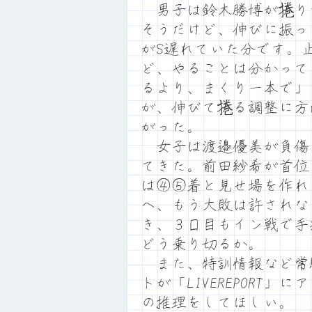
男子は鈴木勝博が捲り
そうだけど、伸びに振っ
がS遅れていた分です。
ど、やることは分かって
るより、まくり一本で」
が、伸びて捲る調整に方
がった。
女子は渡邉優美が負傷
てきた。前田紗希が首位
は④⑤着と見せ場を作れ
へ、もう大敗は許されな
き、３日目もイン戦で手
どう乗り切るか。
また、特訓情報など常
トが「LIVEREPORT
の推理をしてほしい。