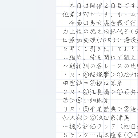
本日は開催２日目です。満
位差は74センチ、ホー
今節は男女混合戦で行
力上位の堀之内紀代子(
は原加央理(10Ｒ)と湯
を早くも引き出しており
に強め。枠を問わず狙え
～朝特訓の各レースの比
１Ｒ・⑥飯塚響＞①松村
田空詩＝④樋口喜彦
２Ｒ・⑥江夏満＞①石井
茜＞⑤小畑楓夏
３Ｒ・③平尾崇典＞②海
加木郁＞⑤池田奈津美
～機力評価ランク（初日
Ｓランク…山本隆幸(○◎