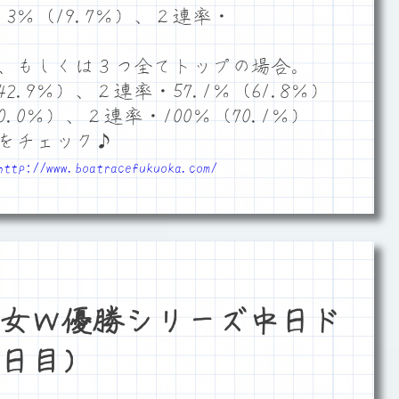
3％（19.7％）、２連率・
、もしくは３つ全てトップの場合。
2.9％）、２連率・57.1％（61.8％）
.0％）、２連率・100％（70.1％）
をチェック♪
http://www.boatracefukuoka.com/
女Ｗ優勝シリーズ中日ド
日目）