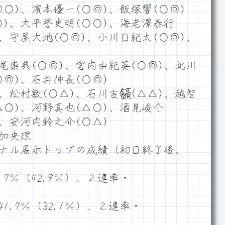
○)、濱本優一(○◎)、飯塚響(○◎)
)、大平誉史明(○○)、海老澤泰行
)、守屋大地(○◎)、小川日紀太(○◎)、
尾崇典(○◎)、宮内由紀英(○◎)、北川
○◎)、石井伸長(○◎)
、松村敏(○△)、石川吉鎬(△△)、越智
△○)、河野真也(△○)、酒見峻介
)、安河内鈴之介(○△)
原加央理
ナル展示トップの成績（初日終了後、
7％（42.9％）、２連率・
.7％（32.1％）、２連率・