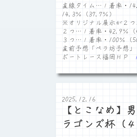
直線タイム…１着率・14.
14.3％（37.7％）
※オリジナル展示が２つ
２つ…１着率・42.9％（4
３つ…１着率・100％（50
直前予想「ペラ坊予想」
ボートレース福岡ＨＰ
2025.12.16
【とこなめ】男
ラゴンズ杯（４