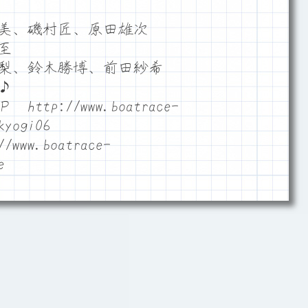
優美、磯村匠、原田雄次
至
裕梨、鈴木勝博、前田紗希
♪
p://www.boatrace-
kyogi06
/www.boatrace-
e