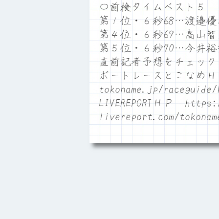
〇前検タイムベスト５
第１位・６秒68…渡邉
第４位・６秒69…高山智
第５位・６秒70…今井
直前記者予想をチェック
ボートレースとこなめＨＰ htt
tokoname.jp/raceguide/
LIVEREPORTＨＰ https:/
livereport.com/tokonam