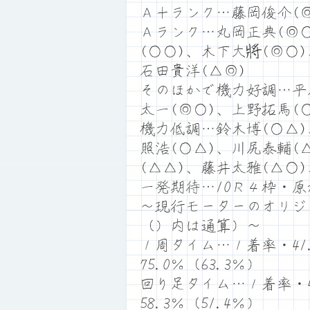
Ａ＋ランク…藤岡俊介(◎
Ａランク…丸岡正典(◎○
(○○)、木下大將(◎○
石田貴洋(△◎)
そのほかで機力好調…平
太一(◎○)、上野拓馬(
機力低調…鈴木博(○△)
照浩(○△)、川尻泰輔(
(△△)、藤井太雅(△○
一発期待…10Ｒ４枠・
～現行モーターのオリジ
（）内は通算）～
１周タイム…１着率・41.
75.0％（63.3％）
回り足タイム…１着率・41
58.3％（51.4％）