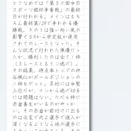
とこなめでは「第３０回中日
スポーツ銀杯争奪戦」の最終
日が行われる。メインはもち
ろん最終第12Rで争われる優
勝戦。きのうは強い向い風の
影響で５Rから安定板が使用
されてのレースとなった。そ
んな状況で行われた準優だっ
たが、勝利したのは全て１枠
（３レースともイン逃げ）。
その結果、得点率トップの仲
谷颯仁がポールポジションの
１枠をゲット。足的には中堅
上位だが、インから逃げ切る
には問題はない。ただ６枠に
赤岩善生がいるのがやっか
い。その赤岩が前付けに出る
のは必至で内２選手で進入が
深くなるようなら他の選手に