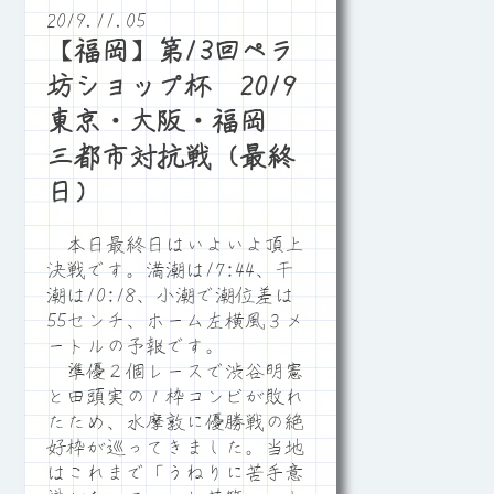
2019.11.05
【福岡】第13回ペラ
坊ショップ杯 2019
東京・大阪・福岡
三都市対抗戦（最終
日）
本日最終日はいよいよ頂上
決戦です。満潮は17:44、干
潮は10:18、小潮で潮位差は
55センチ、ホーム左横風３メ
ートルの予報です。
準優２個レースで渋谷明憲
と田頭実の１枠コンビが敗れ
たため、水摩敦に優勝戦の絶
好枠が巡ってきました。当地
はこれまで「うねりに苦手意