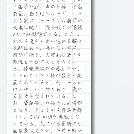
もチャンスが出てくる。その
１番手が紅一点の２枠・平高
奈菜。動きはスムーズ、レー
スも実にシャープなら前節の
丸亀に続き、混合戦での連続
Vも十分期待できる。さらに
他の３選手も食い込める腕と
気配はあり、侮れない存在。
前節に続き、大波乱決着の可
能性も十分にあるとみてい
る。優勝戦以外の番組だが、
しっかりした１枠が数多く配
置されているが、何レースか
はあやしい１枠もあり、荒れ
る要素も含まれている。な
お、齊藤優が負傷のため帰郷
となり、きょうから沓名貴輝
（１、５R）が追加参戦とな
っている。気になる最新の水
面気象状況だが、午前９時55