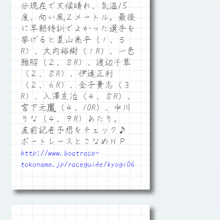
分現在で天候晴れ、気温15
度、向い風２メートル。最後
に早朝特訓でよかった選手を
挙げると夏山亮平（１、５
R）、大内裕樹（１R）、一色
雅昭（２、８R）、渡辺千草
（２、８R）、伊達正利
（２、６R）、金子貴志（３
R）、入澤友治（４、８R）、
宮下元胤（４、10R）、中川
りな（４、９R）あたり。
直前記者予想をチェック♪
ボートレースとこなめＨＰ
http://www.boatrace-
tokoname.jp/raceguide/kyogi06