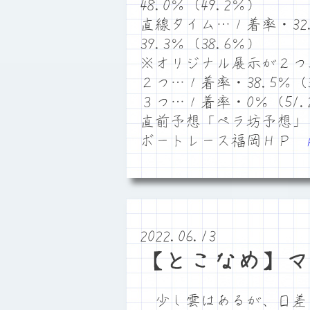
48.0％（49.2％）
直線タイム…１着率・32.
39.3％（38.6％）
※オリジナル展示が２つ
２つ…１着率・38.5％（3
３つ…１着率・0％（51.
直前予想「ペラ坊予想」
ボートレース福岡ＨＰ
2022.06.13
【とこなめ】マ
少し雲はあるが、日差