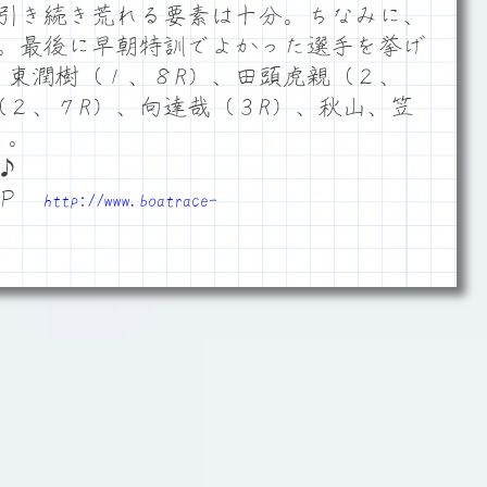
引き続き荒れる要素は十分。ちなみに、
。最後に早朝特訓でよかった選手を挙げ
、東潤樹（１、８R）、田頭虎親（２、
（２、７R）、向達哉（３R）、秋山、笠
あたり。
♪
ＨＰ
http://www.boatrace-