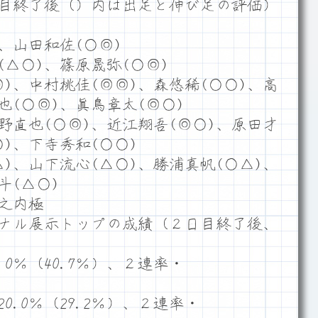
目終了後（）内は出足と伸び足の評価）
、山田和佐(○◎)
△○)、篠原晟弥(○◎)
)、中村桃佳(◎◎)、森悠稀(○○)、高
也(○◎)、眞鳥章太(◎○)
野直也(○◎)、近江翔吾(◎○)、原田才
○)、下寺秀和(○○)
)、山下流心(△○)、勝浦真帆(○△)、
斗(△○)
之内極
ナル展示トップの成績（２日目終了後、
0％（40.7％）、２連率・
.0％（29.2％）、２連率・