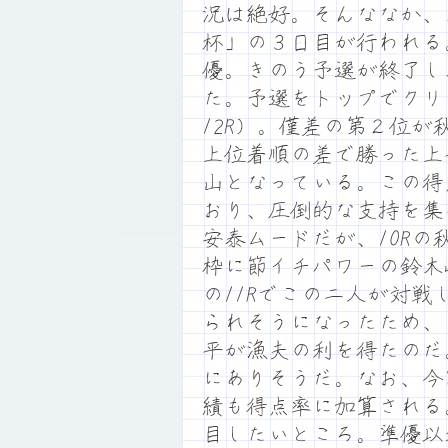
況は絶好。そんななか、
杯」の３日目が行われる。
優。きのう予選が終了し
た。予選をトップでクリ
12R）。僅差の第２位が
上位着順の差で勝った上
山となっている。この得
おり、圧倒的な支持を集め
安泰ムードだが、10R
枠に節イチパワーの鈴木
の11Rでこの二人が対
られそうになったため、
平が漁夫の利を得たのだ
にありそうだ。なお、今
績も得点率に加算される
目したいところ。準優以