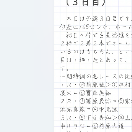
（３日目）
本日は予選３日目です。満
位差は165センチ、ホ
初日４枠で白星発進を決
２枠で２着２本でオール
いるのはもちろん、とに
目は１枠１走とあって、
す。
～朝特訓の各レースの比
１Ｒ・③前原哉＞①中村
康太＝⑥實森美祐
２Ｒ・①篠原晟弥＝③宗
浜先真範＝⑥中北涼
３Ｒ・⑤下寺秀和＞④上
中川りな＝⑥前原大道