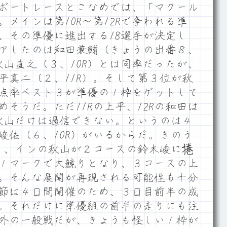
ボートレースとこなめでは、「マクール
メインは第10R～第12Rで争われる準
、その準優に進出する18選手が決定し
アしたのは和田兼輔（きょうの出番８、
秋山直之（３、10R）とは同率だったが、
平真二（２、11R）。そして第３位が秋
点率ベスト３が準優の１枠をゲットして
そうだ。ただ11Rの上平、12Rの和田は
の秋山だけは過信できない。というのは４
峻佑（６、10R）がいるからだ。きのう
戦し、インの秋山が２コースの鈴木峻に捲
１マークで大競りとなり、３コースの上
。そんな展開が再現される可能性も十分
節は４日間開催のため、３日目前半の成
。それだけに準優組の前半の走りにも注
外の一般戦だが、きょうも怪しい１枠が