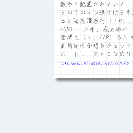
数多く配置されていて、
きのうのイン逃げは５本
ると海老澤泰行（１R）
10R）、上平、成貞琳平
置博之（４、11R）
直前記者予想をチェック
ボートレースとこなめ
tokoname.jp/raceguide/kyogi06