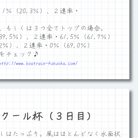
1％（20.3％）、２連率・
、もしくは３つ全てトップの場合。
9.5％）、２連率・61.5％（61.7％）
2％）、２連率・0％（69.0％）
をチェック♪
http://www.boatrace-fukuoka.com/
クール杯（３日目）
しはたっぷり。風はほとんどなく水面状