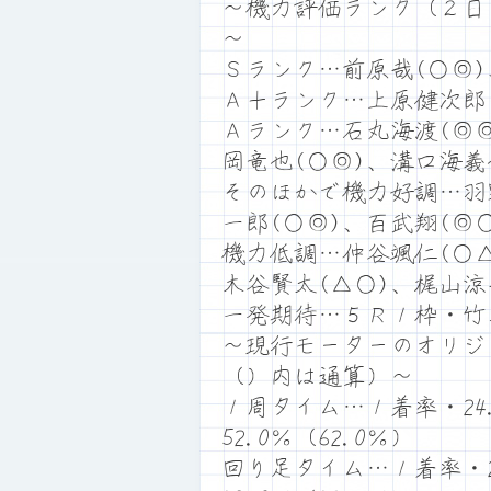
～機力評価ランク（２日
～
Ｓランク…前原哉(○◎)
Ａ＋ランク…上原健次郎(
Ａランク…石丸海渡(◎◎
岡竜也(○◎)、溝口海義
そのほかで機力好調…羽
一郎(○◎)、百武翔(◎
機力低調…仲谷颯仁(○△
木谷賢太(△○)、梶山涼
一発期待…５Ｒ１枠・竹
～現行モーターのオリジ
（）内は通算）～
１周タイム…１着率・24.
52.0％（62.0％）
回り足タイム…１着率・20