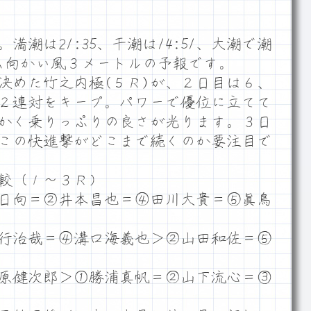
潮は21:35、干潮は14:51、大潮で潮
ーム向かい風３メートルの予報です。
めた竹之内極(５Ｒ)が、２日目は６、
２連対をキープ。パワーで優位に立てて
かく乗りっぷりの良さが光ります。３日
この快進撃がどこまで続くのか要注目で
較（１～３Ｒ）
日向＝②井本昌也＝④田川大貴＝⑤眞鳥
行治哉＝④溝口海義也＞②山田和佐＝⑤
原健次郎＞①勝浦真帆＝②山下流心＝③