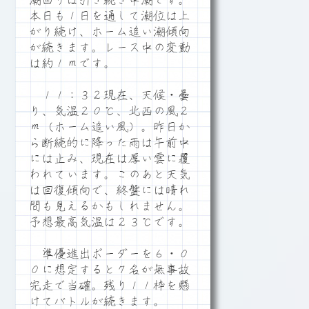
潮回りは引き続き中潮です。
本日も１日を通して潮位は上
がり続け、ホーム追い潮傾向
が続きます。レース中の変動
は約１ｍです。
１１：３２現在、天候・曇
り、気温２０℃、北西の風２
ｍ（ホーム追い風）。昨日か
ら断続的に降った雨は午前中
には止み、現在は厚い雲に覆
われています。このあと天気
は回復傾向で、終盤には晴れ
間も見えるかもしれません。
予想最高気温は２３℃です。
準優進出ボーダーを６・０
０に想定すると７名が無事故
完走で当確。残り１１枠を懸
けてバトルが続きます。