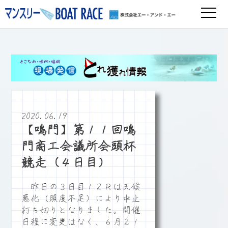
2020.06.19
【鳴門】第１１回鳴
門商工会議所会頭杯
競走（４日目）
昨日の３日目１２Ｒは天候
悪化（照度不足）により中止
打ち切りとなりました。開催
日程に変更はなく、６月２１