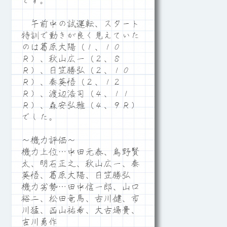
です。
午前中の試運転、スタート
特訓で動きが良く見えていた
のは葛原大陽（１、１０
Ｒ）、秋山広一（２、８
Ｒ）、日笠勝弘（２、１０
Ｒ）、秦英悟（２、１２
Ｒ）、渡辺浩司（４、１１
Ｒ）、森安弘雅（４、９Ｒ）
でした。
～機力評価～
機力上位…中田元泰、烏野賢
太、明石正之、秋山広一、秦
英悟、葛原大陽、日笠勝弘
機力劣勢…田中信一郎、山口
裕二、松田竜馬、古川健、市
川猛、西山祐希、大古場貴、
吉川勇作