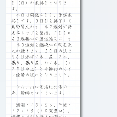
日（日）が最終日となりま
す。
本日は開催４日目、予選最
終日です。３日目を終了して
烏野賢太がオール２連対で得
点率トップを堅持。２日目か
ら３連勝中の渡辺浩司に、オ
ール３連対を継続中の明石正
之が続きます。３日目の決ま
り手は逃げ７本、差し２本、
捲り、捲り差しが１本。（１
２Ｒは中止）と今節初めてイ
ン優勢の流れとなりました。
なお、山口高志は公傷の
為、帰郷となっています。
満潮・１８：５６、干潮・
１２：１８（１Ｒ発売中）。