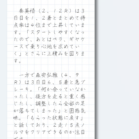
秦英悟（２、１２Ｒ）は３
日目を１、２着とまとめて得
点率は４位まで上昇していま
す。「スタートしやすくなっ
たので、あとはペラ、ギヤケ
ースで乗り心地を求めてい
く」とさらに上積みを図りま
す。
一方で森安弘雅（４、９
Ｒ）は３日目６、５着と急ブ
レーキ。「何か合っていなか
ったし、後方を走ると重く感
じたし、調整したら全部の足
が落ちてしまった」と困惑気
味。「もらった状態に戻す」
と話しており、２走１５点ノ
ルマをクリアできるのか注目