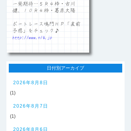
一発期待…５Ｒ４枠・古川
健、１０Ｒ４枠・葛原大陽
ボートレース鳴門ＨＰ「直前
予想」をチェック♪
http://www.n14.jp
日付別アーカイブ
2026年8月8日
(1)
2026年8月7日
(1)
2026年8月6日