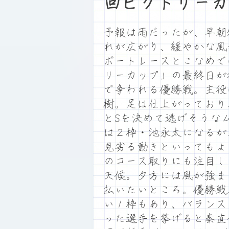
回ビクトリーカ
予報は雨だったが、早朝
れが広がり、緩やかな風
ボートレースとこなめで
リーカップ」の最終日が
で争われる優勝戦。主役
樹。足は仕上がっており
とSを決めて逃げそうな
は２枠・池永太になるが
見劣る動きといってもよ
のコース取りにも注目し
天候。夕方には風が強ま
払いたいところ。優勝戦
い１枠もあり、バランス
った選手を挙げると秦直