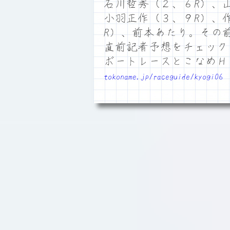
石川哲秀（２、６R）、
小羽正作（３、９R）、
R）、前本あたり。その
直前記者予想をチェック
ボートレースとこなめ
tokoname.jp/raceguide/kyogi06