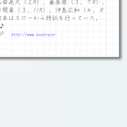
山田晃大（２R）、桑原啓（３、７R）、
作間章（３、11R）、沖島広和（４、８
前本はスローから特訓を行っていた。
♪
ＨＰ
http://www.boatrace-