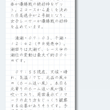
香が優勝戦の絶好枠をゲッ
ト。２コースから差しを決め
た日高逸子が２号艇となり、
女子レーサーが優勝戦の好枠
を占めています。
満潮・０７：０３、干潮・
１２：４２（９Ｒ発売中）。
潮回りは大潮で、レース中の
潮位の変動は最大で約８０ｃ
ｍです。
０７：５５現在、天候・晴
れ、気温１７℃、北西の風４
ｍ（ホーム追い風）。本日も
北寄りのホーム追い風が強く
吹いており、周回展示で１マ
ークの走り方をじっくり観察
する必要がありそうです。予