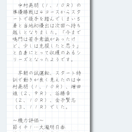
中村晃朋（１、１０Ｒ）の
準優勝戦は４コースからスタ
ートで後手を踏んでしまい５
着と当地初優出は次回へ持ち
越しとなりました。「今まで
鳴門は苦手意識があったけ
ど、少しは克服したと思う」
と自身にとって収穫のあるシ
リーズとなったようです。
早朝の試運転、スタート特
訓で動きが良く見えたのは中
村晃朋（１、１０Ｒ）、増田
進（２、９Ｒ）、谷勝幸
（２、１０Ｒ）、金子賢志
（３、１１Ｒ）でした。
～機力評価～
節イチ！…大瀧明日香