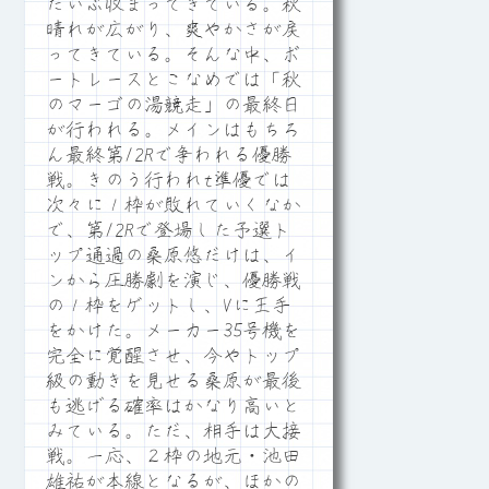
だいぶ収まってきている。秋
晴れが広がり、爽やかさが戻
ってきている。そんな中、ボ
ートレースとこなめでは「秋
のマーゴの湯競走」の最終日
が行われる。メインはもちろ
ん最終第12Rで争われる優勝
戦。きのう行われt準優では
次々に１枠が敗れていくなか
で、第12Rで登場した予選ト
ップ通過の桑原悠だけは、イ
ンから圧勝劇を演じ、優勝戦
の１枠をゲットし、Vに王手
をかけた。メーカー35号機を
完全に覚醒させ、今やトップ
級の動きを見せる桑原が最後
も逃げる確率はかなり高いと
みている。ただ、相手は大接
戦。一応、２枠の地元・池田
雄祐が本線となるが、ほかの