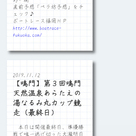
野一樹
直前予想「ペラ坊予想」をチ
ェック♪
ボートレース福岡ＨＰ
http://www.boatrace-
fukuoka.com/
2019.11.12
【鳴門】第３回鳴門
天然温泉あらたえの
湯なるみ丸カップ競
走（最終日）
本日は開催最終日、準優勝
戦で唯一逃げ切った大瀧明日