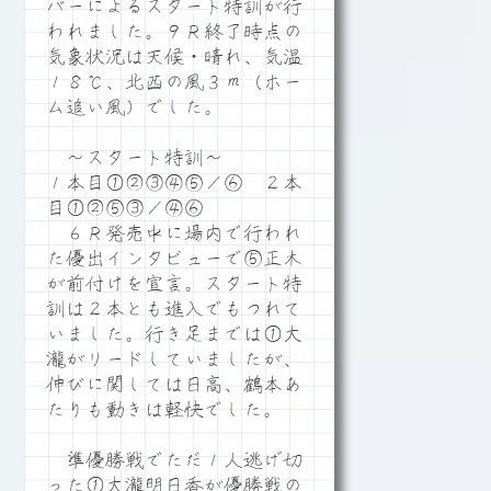
バーによるスタート特訓が行
われました。９Ｒ終了時点の
気象状況は天候・晴れ、気温
１８℃、北西の風３ｍ（ホー
ム追い風）でした。
～スタート特訓～
１本目①②③④⑤／⑥ ２本
目①②⑤③／④⑥
６Ｒ発売中に場内で行われ
た優出インタビューで⑤正木
が前付けを宣言。スタート特
訓は２本とも進入でもつれて
いました。行き足までは①大
瀧がリードしていましたが、
伸びに関しては日高、鶴本あ
たりも動きは軽快でした。
準優勝戦でただ１人逃げ切
った①大瀧明日香が優勝戦の