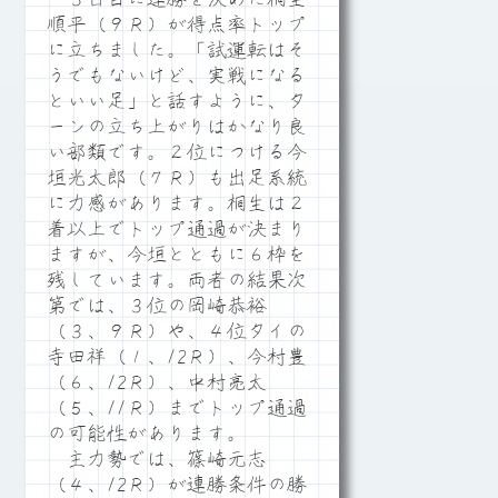
順平（９Ｒ）が得点率トップ
に立ちました。「試運転はそ
うでもないけど、実戦になる
といい足」と話すように、タ
ーンの立ち上がりはかなり良
い部類です。２位につける今
垣光太郎（７Ｒ）も出足系統
に力感があります。桐生は２
着以上でトップ通過が決まり
ますが、今垣とともに６枠を
残しています。両者の結果次
第では、３位の岡崎恭裕
（３、９Ｒ）や、４位タイの
寺田祥（１、12Ｒ）、今村豊
（６、12Ｒ）、中村亮太
（５、11Ｒ）までトップ通過
の可能性があります。
主力勢では、篠崎元志
（４、12Ｒ）が連勝条件の勝