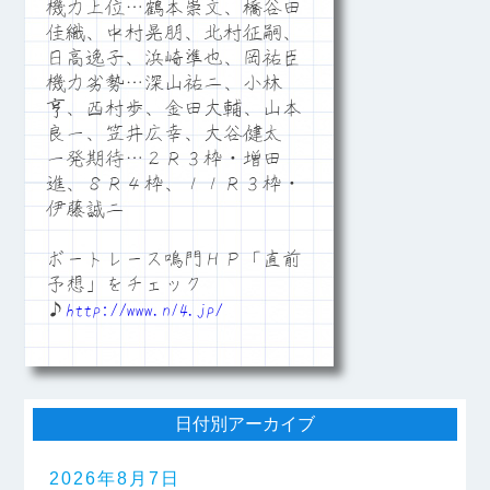
機力上位…鶴本崇文、橋谷田
佳織、中村晃朋、北村征嗣、
日高逸子、浜崎準也、岡祐臣
機力劣勢…深山祐二、小林
亨、西村歩、金田大輔、山本
良一、笠井広幸、大谷健太
一発期待…２Ｒ３枠・増田
進、８Ｒ４枠、１１Ｒ３枠・
伊藤誠二
ボートレース鳴門ＨＰ「直前
予想」をチェック
♪
http://www.n14.jp/
日付別アーカイブ
2026年8月7日