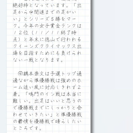
絶好枠となっています。「出
足から中間速までの足がい
い」とシリーズ５勝をマー
ク。今年の女子賞金ランクは
１２位（１１／１１終了時
点）と年末に徳山で行われる
クイーンズクライマックス出
場を目指すためにも負けられ
ない一戦となります。
④鶴本崇文は予選トップ通
過ながら準優勝戦は強めのホ
ーム追い風に対応しきれず２
着。「鳴門のイン戦は本当に
難しい。出足はいいと思うの
で優勝戦までにしっかりと合
わせていきたい」と準優勝戦
の鬱憤を優勝戦で晴らしたい
ところです。