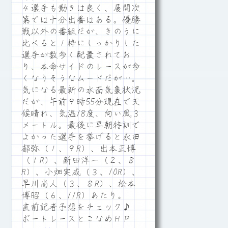
４選手も動きは良く、展開次
第では十分出番はある。優勝
戦以外の番組だが、きのうに
比べると１枠にしっかりした
選手が数多く配置されてお
り、本命サイドのレースが多
くなりそうなムードだが…。
気になる最新の水面気象状況
だが、午前９時55分現在で天
候晴れ、気温18度、向い風３
メートル。最後に早朝特訓で
よかった選手を挙げると永田
郁弥（１、９R）、出本正博
（１R）、新田洋一（２、８
R）、小畑実成（３、10R）、
早川尚人（３、８R）、松本
博昭（６、11R）あたり。
直前記者予想をチェック♪
ボートレースとこなめＨＰ