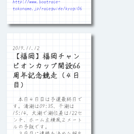
http://www.boatrace-
tokoname.jp/raceguide/kyogi06
2019.11.12
【福岡】福岡チャン
ピオンカップ開設66
周年記念競走（４日
目）
本日４日目は予選最終日で
す。満潮は09:35、干潮は
15:14、大潮で潮位差は122セ
ンチ、ホーム左横風２メート
ルの予報です。
３日目に連勝を決めた桐生