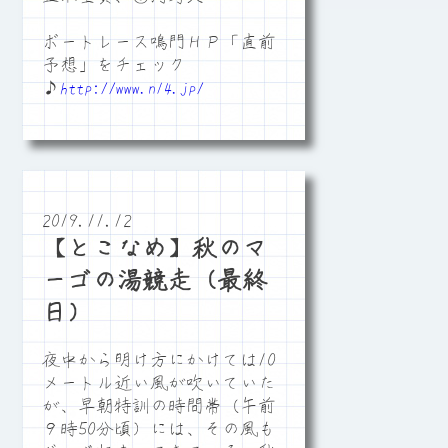
ボートレース鳴門ＨＰ「直前
予想」をチェック
♪
http://www.n14.jp/
2019.11.12
【とこなめ】秋のマ
ーゴの湯競走（最終
日）
夜中から明け方にかけては10
メートル近い風が吹いていた
が、早朝特訓の時間帯（午前
９時50分頃）には、その風も