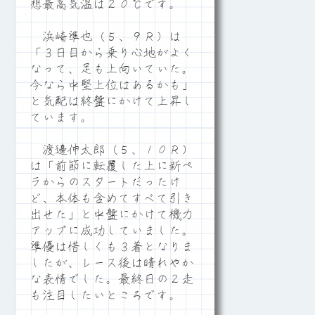
想最高気温は２０℃です。
浜崎準也（５、９Ｒ）は
「３日目から乗り心地がよく
なって、足も上向いていた。
今なら中堅上位はあるかも」
と気配は終盤にかけて上昇し
ています。
渡邊伸太郎（５、１０Ｒ）
は「前節に転覆した上に新ペ
ラからのスタートだったけ
ど、本体も含めてすべて引き
出せた」と中盤にかけて機力
アップに成功していました。
準優は惜しくも３着となりま
したが、レース後は晴れやか
な表情でした。最終日の２走
も注目したいところです。