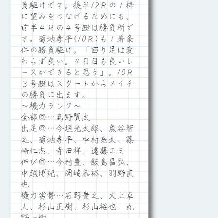
負駆けです。後半12Ｒの１枠
に望みをつなげるためにも、
前半４Ｒの４号艇は勝負所で
す。菊地孝平(10Ｒ)も１着条
件の勝負駆け。「回り足は変
わらず良い。４日目も良いレ
ースができると思う」。10Ｒ
３号艇はスタートからメイチ
の勝負に出ます。
～機力ランク～
全部◎…烏野賢太
出足◎…今垣光太郎、魚谷智
之、菊地孝平、中村亮太、篠
崎仁志、寺田祥、遠藤エミ
伸び◎…今村豊、飯島昌弘、
中越博紀、岡崎恭裕、羽野直
也
機力劣勢…石野貴之、大上卓
人、杉山正樹、杉山裕也、丸