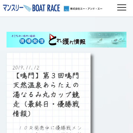
2019.11.12
【鳴門】第３回鳴門
天然温泉あらたえの
湯なるみ丸カップ競
走（最終日・優勝戦
情報）
１０Ｒ発売中に優勝戦メン