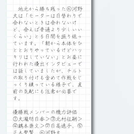
地元から勝ち残った⑥河野
大は「モーターは日替わりで
合わないときは合わないけ
ど、合えば普通より少しいい
くらい」と５日間を振り返っ
ています。「朝から本体をひ
ととおりやっているけどハッ
キリはしていない」とお昼に
行われた優出インタビューで
は話していましたが、チルト
の取り付けも含めて作戦をじ
っくり練っている様子で、直
前の気配にも注意が必要で
す。
優勝戦メンバーの機力評価
①大瀧明日香＞③北村征嗣＞
④鶴本崇文＞②日高逸子、⑤
正木聖賢、⑥河野大