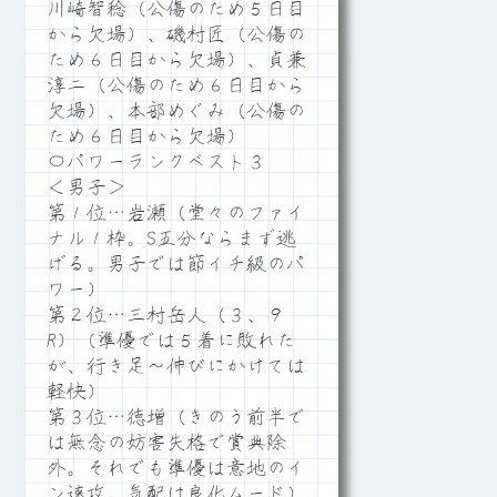
川崎智稔（公傷のため５日目
から欠場）、磯村匠（公傷の
ため６日目から欠場）、貞兼
淳二（公傷のため６日目から
欠場）、本部めぐみ（公傷の
ため６日目から欠場）
〇パワーランクベスト３
＜男子＞
第１位…岩瀬（堂々のファイ
ナル１枠。S五分ならまず逃
げる。男子では節イチ級のパ
ワー）
第２位…三村岳人（３、９
R）（準優では５着に敗れた
が、行き足～伸びにかけては
軽快）
第３位…徳増（きのう前半で
は無念の妨害失格で賞典除
外。それでも準優は意地のイ
ン速攻。気配は良化ムード）