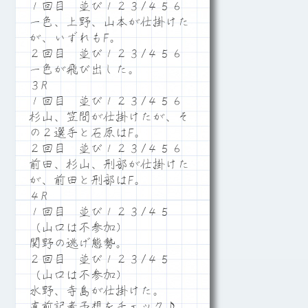
１回目 並び１２３/４５６
一色、上野、山本が仕掛けた
が、いずれもF。
２回目 並び１２３/４５６
一色が飛び出した。
３R
１回目 並び１２３/４５６
杉山、笠間が仕掛けたが、そ
の２選手と石原はF。
２回目 並び１２３/４５６
前田、杉山、刑部が仕掛けた
が、前田と刑部はF。
４R
１回目 並び１２３/４５
（山口は不参加）
関野の逃げ態勢。
２回目 並び１２３/４５
（山口は不参加）
水野、寺島が仕掛けた。
直前記者予想をチェック♪