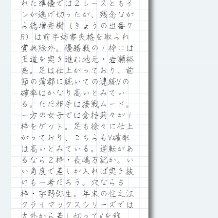
れた準優では２レースともイ
ンが逃げ切ったが、残念なが
ら徳増秀樹（きょうの出番７
R）は前半妨害失格を取られ
賞典除外。優勝戦の１枠には
王道を突き進む地元・岩瀬裕
亮。足は仕上がっており、前
節の蒲郡に続いての連続Vの
確率はかなり高いとみてい
る。ただ相手は接戦ムード。
一方の女子では倉持莉々が１
枠をゲット。足も徐々に仕上
がっており、こちらもV確率
は高いとみている。逆転があ
るなら２枠・長嶋万記か。い
い角度で差しが入れば突き抜
けも一考だろう。穴なら５
枠・宇野弥生。年末の住之江
クライマックスシリーズでは
大外から差し切ってVを飾