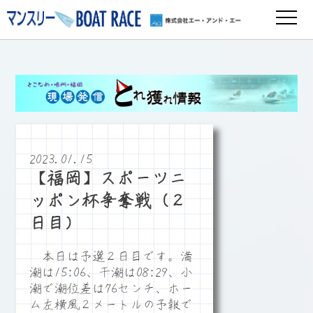
2023.01.15
【福岡】スポーツニ
ッポン杯争奪戦（２
日目）
本日は予選２日目です。満
潮は15:06、干潮は08:29、小
潮で潮位差は76センチ、ホー
ム左横風２メートルの予報で