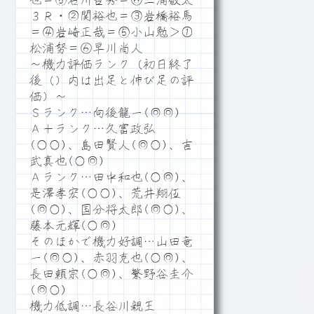
也＝⑤石川哲秀＝⑥三浦敬太
３Ｒ・②関裕也＝③岩橋裕馬
＝④岩崎正哉＝⑤小山勉＞①
松浦努＝⑥早川尚人
～機力評価ランク（初日終了
後（）内は出足と伸び足の評
価）～
Ｓランク…向後龍一(◎◎)
Ａ＋ランク…久富政弘
(○○)、島田賢人(◎○)、吉
武真也(○◎)
Ａランク…田中和也(○◎)、
是澤孝宏(○○)、荒井翔伍
(◎○)、国分将太郎(◎○)、
藤本元輝(○◎)
そのほかで機力好調…山田竜
一(◎○)、赤羽克也(○◎)、
長田頼宗(○◎)、繁野谷圭介
(◎○)
機力低調…長谷川親王