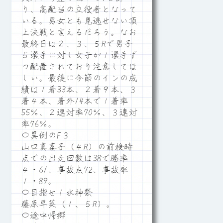
り、高配当の立役者となって
いる。男女とも見逃せない頂
上決戦と言えるだろう。なお
最終日は２、３、５Rで男子
５選手に対し女子が１選手ず
つ配置されており注意してほ
しい。最後に今節のインの成
績は１着33本、２着９本、３
着４本、着外14本で１着率
55％、２連対率70％、３連対
率76％。
〇異例のF３
山口真喜子（４R）の前検時
点での出走回数は38で勝率
４・61、事故点72、事故率
１・89。
〇目指せ！水神祭
藤原早菜（１、５R）。
〇途中帰郷