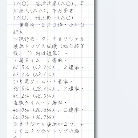
(△○)、谷津幸宏(△○)、早
川尚人(△△)、下河誉史
(△○)、村上彰一(△○)
一発期待…２Ｒ３枠・小川日
紀太
～現行モーターのオリジナル
展示トップの成績（初日終了
後、（）内は通算）～
１周タイム…１着率・
61.5％（43.9％）、２連率・
69.2％（63.1％）
回り足タイム…１着率・
38.5％（28.9％）、２連率・
46.2％（48.0％）
直線タイム…１着率・
40.0％（20.3％）、２連率・
60.0％（36.7％）
※オリジナル展示が２つ、も
しくは３つ全てトップの場