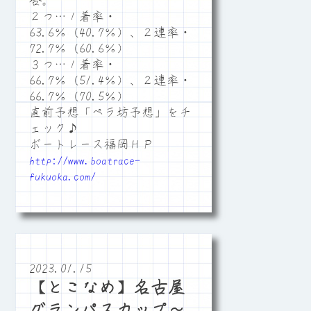
合。
２つ…１着率・
63.6％（40.7％）、２連率・
72.7％（60.6％）
３つ…１着率・
66.7％（51.4％）、２連率・
66.7％（70.5％）
直前予想「ペラ坊予想」をチ
ェック♪
ボートレース福岡ＨＰ
http://www.boatrace-
fukuoka.com/
2023.01.15
【とこなめ】名古屋
グランパスカップ～