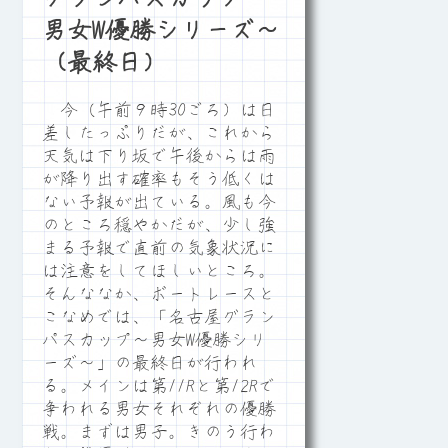
男女W優勝シリーズ～
（最終日）
今（午前９時30ごろ）は日
差したっぷりだが、これから
天気は下り坂で午後からは雨
が降り出す確率もそう低くは
ない予報が出ている。風も今
のところ穏やかだが、少し強
まる予報で直前の気象状況に
は注意をしてほしいところ。
そんななか、ボートレースと
こなめでは、「名古屋グラン
パスカップ～男女W優勝シリ
ーズ～」の最終日が行われ
る。メインは第11Rと第12Rで
争われる男女それぞれの優勝
戦。まずは男子。きのう行わ