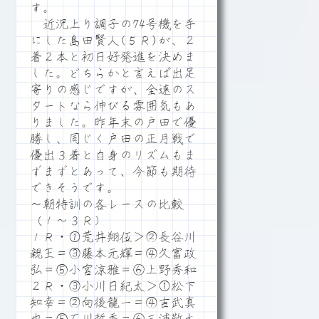
す。
近況上り調子の74号機を手
にした島田賢人(５Ｒ)が、２
着２本と初日好発進を決めま
した。どちらかと言えば出足
寄りの感じですが、全速のス
タートなら伸びる雰囲気もあ
りました。昨年末の戸田で優
勝し、同じく戸田の正月戦で
優出３着と自身のリズムもま
ずまずとあって、今節も期待
できそうです。
～朝特訓の各レースの比較
（１～３Ｒ）
１Ｒ・①荒井翔伍＞②長谷川
親王＝③藤本元輝＝④久富政
弘＝⑤小宮涼雅＝⑥上野秀和
２Ｒ・③小川日紀太＞①松下
知幸＝②向後龍一＝④吉武真