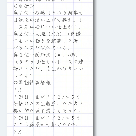
＜女子＞
第１位…長嶋（きのう前半で
は執念の追い上げで勝利。レ
ース足中心にいい仕上がり）
第２位…大瀧（12R）（準優
でもいい動きを披露し２着。
バランスが取れている）
第３位…関野文（４、10R）
（きのうは悔しいレースの連
続だったが、足はかなりいい
レベル）
〇早朝特訓情報
１R
１回目 並び１２３/４５６
仕掛けたのは藤原。ただ内２
艇が伸び返す感じもあった。
２回目 並び１２３/４５６
ここも藤原が仕掛けたがF。
２R