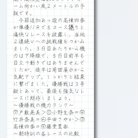
ーム向かい風２メートルの予
報です。
今節追加あっ旋の高憧四季
が準優11Ｒで５コース捲りと
痛快なレースを披露し、当地
２連続Ｖへの挑戦権をつかみ
ました。３日目あたりから機
力は下降線で、５日目前半も
目立つ動きではありませんで
したが、後半は周回展示から
気配アップ。しっかりと結果
に繋げました。優勝戦は３号
艇とあって、最後も強気なレ
ースに期待しましょう。
～優勝戦の機力ランク～
②戸敷晃美＞①小野生奈＝④
竹井奈美＝⑥平田さやか＞③
高憧四季＝⑤藤堂里香
～朝特訓の各レースの比較