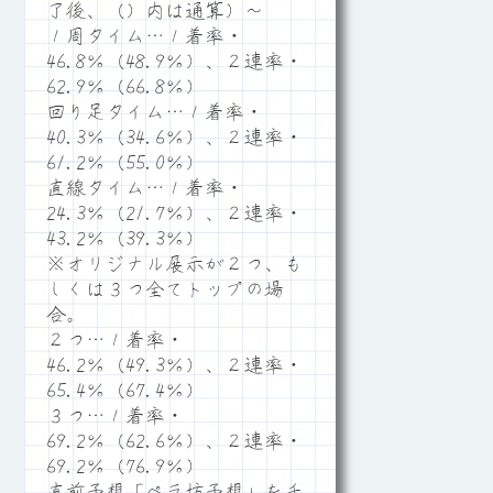
了後、（）内は通算）～
１周タイム…１着率・
46.8％（48.9％）、２連率・
62.9％（66.8％）
回り足タイム…１着率・
40.3％（34.6％）、２連率・
61.2％（55.0％）
直線タイム…１着率・
24.3％（21.7％）、２連率・
43.2％（39.3％）
※オリジナル展示が２つ、も
しくは３つ全てトップの場
合。
２つ…１着率・
46.2％（49.3％）、２連率・
65.4％（67.4％）
３つ…１着率・
69.2％（62.6％）、２連率・
69.2％（76.9％）
直前予想「ペラ坊予想」をチ