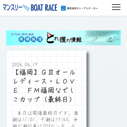
2026.06.17
【福岡】ＧⅢオール
レディース・ＬＯＶ
Ｅ ＦＭ福岡なでし
こカップ（最終日）
本日は開催最終日です。満
潮は11:01、干潮は17:43、中
潮で潮位差は203センチ、ホ