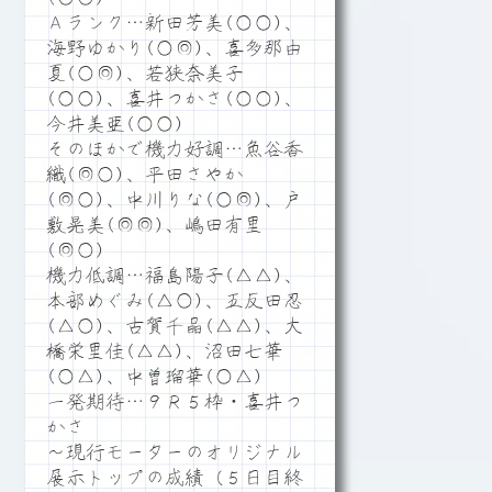
Ａランク…新田芳美(○○)、
海野ゆかり(○◎)、喜多那由
夏(○◎)、若狭奈美子
(○○)、喜井つかさ(○○)、
今井美亜(○○)
そのほかで機力好調…魚谷香
織(◎○)、平田さやか
(◎○)、中川りな(○◎)、戸
敷晃美(◎◎)、嶋田有里
(◎○)
機力低調…福島陽子(△△)、
本部めぐみ(△○)、五反田忍
(△○)、古賀千晶(△△)、大
橋栄里佳(△△)、沼田七華
(○△)、中曽瑠華(○△)
一発期待…９Ｒ５枠・喜井つ
かさ
～現行モーターのオリジナル
展示トップの成績（５日目終