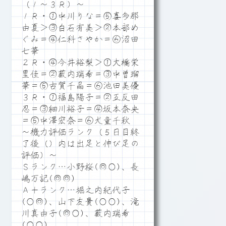
（１～３Ｒ）～
１Ｒ・①中川りな＝⑤喜多那
由夏＞③白石有美＞②本部め
ぐみ＝④仁科さやか＝⑥沼田
七華
２Ｒ・④今井裕梨＞①大橋栄
里佳＝②薮内瑞希＝③中曽瑠
華＝⑤古賀千晶＝⑥池田美優
３Ｒ・①福島陽子＝②五反田
忍＝③細川裕子＝④坂本奈央
＝⑤中澤宏奈＝⑥犬童千秋
～機力評価ランク（５日目終
了後（）内は出足と伸び足の
評価）～
Ｓランク…小野桜(◎○)、長
嶋万記(◎◎)
Ａ＋ランク…堀之内紀代子
(○◎)、山下友貴(○○)、滝
川真由子(◎○)、薮内瑞希
(○○)