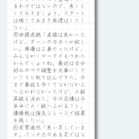
るわけではないので、良しと
しておきましょう。スタート
は怖くてあまり無理はしたく
ない」
⑤田頭虎親「直線は良かった
けど、ターンのカカリが欲し
い。準優は２着だったけど、
みんなが１マークでもつれた
からでしょうね。最近は自分
好みのペラ調整を大事にして
いこうと取り込んできた。今
まで事故も多くてなかなか上
へ上がれなかったけど、Ａ級
昇級も決めた。今の目標は今
年中にＡ１級へ上がること。
優勝戦は強気なレースで結果
を残したい」
⑥有賀達也「良い足していま
す。パンチ力のある足ではな