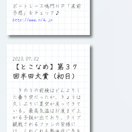
ボートレース鳴門ＨＰ「直前
予想」をチェック♪
http://www.n14.jp
2023.07.02
【とこなめ】第３７
回半田大賞（初日）
きのうの前検はどんよりし
た曇り空だったが、きょうは
久しぶりに夏空が戻ってきて
いる。最高気温は31度まで上
がる予報が出ており、ライブ
観戦されるファンの皆様に
は、くれぐれも熱中症に気を