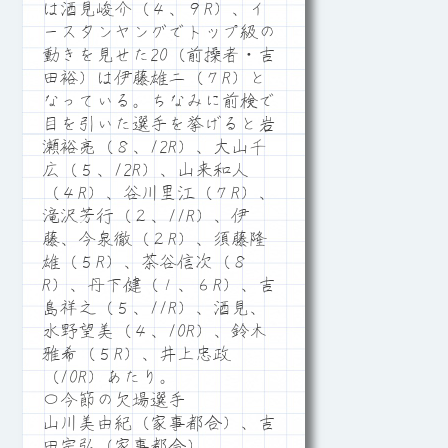
は酒見峻介（４、９R）、イ
ースタンヤングでトップ級の
動きを見せた20（前操者・吉
田裕）は伊藤雄二（７R）と
なっている。ちなみに前検で
目を引いた選手を挙げると岩
瀬裕亮（８、12R）、大山千
広（５、12R）、山来和人
（４R）、谷川里江（７R）、
滝沢芳行（２、11R）、伊
藤、今泉徹（２R）、須藤隆
雄（５R）、茶谷信次（８
R）、丹下健（１、６R）、吉
島祥之（５、11R）、酒見、
水野望美（４、10R）、鈴木
雅希（５R）、井上忠政
（10R）あたり。
〇今節の欠場選手
山川美由紀（家事都合）、吉
田宗弘（家事都合）