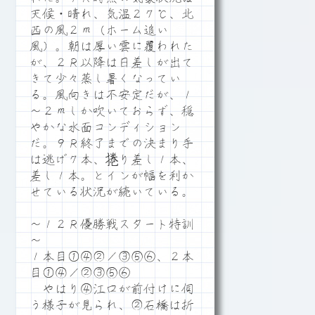
天候・晴れ、気温２７℃、北
西の風２ｍ（ホーム追い
風）。朝は厚い雲に覆われた
が、２Ｒ以降は日差しが出て
きて少々蒸し暑くなってい
る。風向きは不安定だが、１
～２ｍしか吹いておらず、穏
やかな水面コンディション
だ。９Ｒ終了までの決まり手
は逃げ７本、捲り差し１本、
差し１本。とインが幅を利か
せている状況が続いている。
～１２Ｒ優勝戦スタート特訓
～
１本目①④②／③⑤⑥、２本
目①④／②③⑤⑥
やはり④江口が前付けに伺
う様子が見られ、②石橋は折