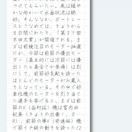
つけてもらいたい。風は緩や
かな向かいで水面状況は絶
好。そんななか、ボートレー
スとこなめでは、きょうから
５日間にわたり、「第３７回
半田大賞」が開催される。ま
ずは前検注目のモーター抽選
だが、今節は前節の優出モー
ター（基本的には次節には優
出した６基全てが登場）は別
にして、前節好気配を誇った
ほとんどのモーターがお蔵入
りとなっている。その中で好
素性機のモーターを引き当て
た選手を挙げると、まずは前
節のV（西村拓）機は宮内由
紀英（きょうの出番１、８
R）、前節の準V（安達裕）機
で節イチ級の動きを誇った12