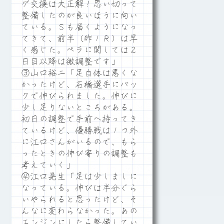
グ交換は大正解！思い切って
整備したのが良いほうに向い
ている。Ｓも届くようになっ
てきて、前半（昨１Ｒ）は早
く感じた。ペラに関しては２
日目以降は微調整です」
③山口裕二「足自体は悪くな
かったけど、石橋選手にバッ
クで伸びられました。伸びに
少し足りないところがある。
初日の調整で手前へ持ってき
ているけど、優勝戦は１つ外
に江口さんがいるので、もら
ったときの伸び寄りの調整も
考えていく」
④江口晃生「足は少しましに
なっている。伸びは半分ぐら
いやられると思ったけど、そ
んなに変わらなかった。あの
エンジンにしたら整備してい