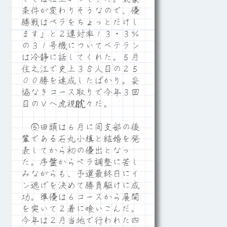
条件が変わりそうなので、優
勝戦はペラをちょっとだけし
ます」と２連対率１３・３％
の３１号機についてベテラン
は冷静に話してくれた。５月
住之江で史上３８人目の２５
００勝を達成したばかり。妥
協なきコース取りで今年３回
目のＶへ虎視眈々だ。
⑤田頭は６月に同支部の後
輩である石丸小槙と結婚を発
表してから初の優出となっ
た。序盤からぺラ調整に苦し
みながらも、予選最終日にイ
ン逃げを決めて勝負駆けに成
功。準優は６コースから展開
を突いて２着に喰いこんだ。
今年は２月当地で行われた四