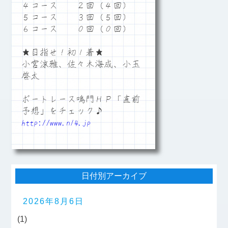
４コース ２回（４回）
５コース ３回（５回）
６コース ０回（０回）
★目指せ！初１着★
小宮涼雅、佐々木海成、小玉
啓太
ボートレース鳴門ＨＰ「直前
予想」をチェック♪
http://www.n14.jp
日付別アーカイブ
2026年8月6日
(1)