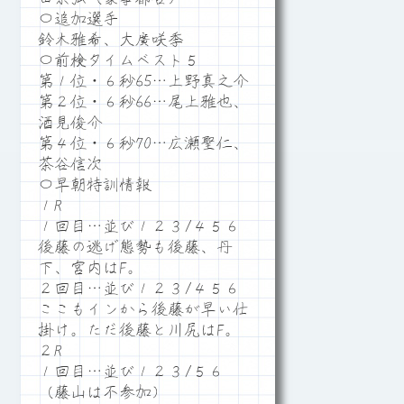
〇追加選手
鈴木雅希、大廣咲季
〇前検タイムベスト５
第１位・６秒65…上野真之介
第２位・６秒66…尾上雅也、
酒見俊介
第４位・６秒70…広瀬聖仁、
茶谷信次
〇早朝特訓情報
１R
１回目…並び１２３/４５６
後藤の逃げ態勢も後藤、丹
下、宮内はF。
２回目…並び１２３/４５６
ここもインから後藤が早い仕
掛け。ただ後藤と川尻はF。
２R
１回目…並び１２３/５６
（藤山は不参加）