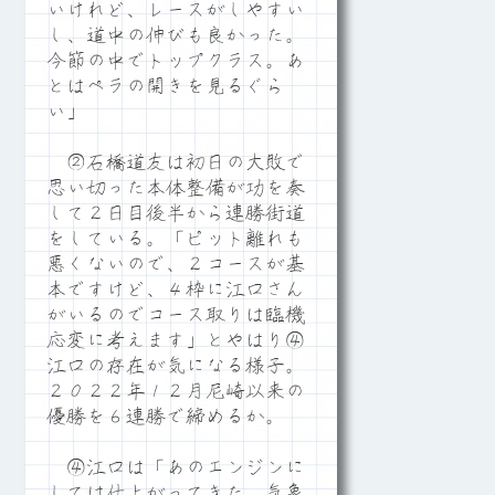
いけれど、レースがしやすい
し、道中の伸びも良かった。
今節の中でトップクラス。あ
とはペラの開きを見るぐら
い」
②石橋道友は初日の大敗で
思い切った本体整備が功を奏
して２日目後半から連勝街道
をしている。「ピット離れも
悪くないので、２コースが基
本ですけど、４枠に江口さん
がいるのでコース取りは臨機
応変に考えます」とやはり④
江口の存在が気になる様子。
２０２２年１２月尼崎以来の
優勝を６連勝で締めるか。
④江口は「あのエンジンに
しては仕上がってきた。気象