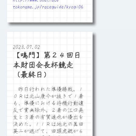
tokoname.jp/raceguide/kyogi06
2023.07.02
【鳴門】第２４回日
本財団会長杯競走
（最終日）
昨日行われた準優勝戦。１
０Ｒは北山康介が抜きで１着
も、準優における待機行動違
反で賞典除外。２着の江口晃
生と３着の有賀達也が優出を
決めた。１１Ｒは地元の眞田
英二が逃げて、田頭虎親が６