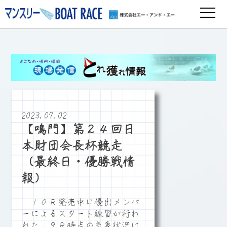
2023.07.02
【鳴門】第２４回日
本財団会長杯競走
（最終日・優勝戦情
報）
１０Ｒ発売中に優出メンバ
ーによるスタート練習が行わ
れた。９Ｒ時点の気象状況は