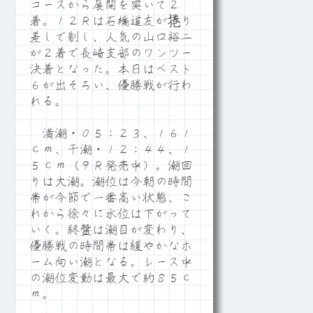
コースから展開を突いて２
着。１２Ｒは石橋道友が捲り
差しで制し、人気の山口裕二
が２着で長崎支部のワンツー
決着となった。本日はベスト
６が出そろい、優勝戦が行わ
れる。
満潮・０５：２３、１６１
ｃｍ、干潮・１２：４４、１
５ｃｍ（９Ｒ発売中）。潮回
りは大潮。潮位は今朝の時間
帯が今節で一番高い状態、こ
れから徐々に水位は下がって
いく。終盤は潮目が変わり、
優勝戦の時間帯は緩やかなホ
ーム向い潮となる。レース中
の潮位変動は最大で約８５ｃ
ｍ。