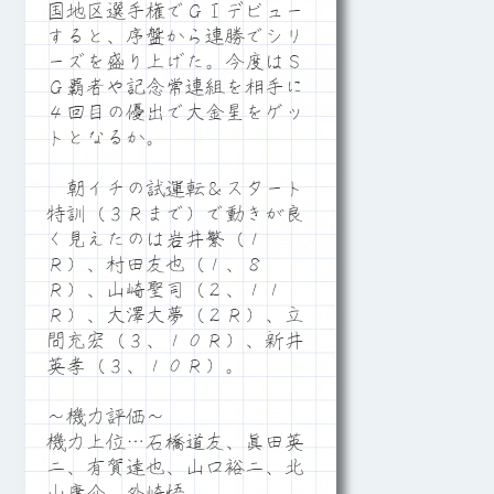
国地区選手権でＧⅠデビュー
すると、序盤から連勝でシリ
ーズを盛り上げた。今度はＳ
Ｇ覇者や記念常連組を相手に
４回目の優出で大金星をゲッ
トとなるか。
朝イチの試運転＆スタート
特訓（３Ｒまで）で動きが良
く見えたのは岩井繁（１
Ｒ）、村田友也（１、８
Ｒ）、山崎聖司（２、１１
Ｒ）、大澤大夢（２Ｒ）、立
間充宏（３、１０Ｒ）、新井
英孝（３、１０Ｒ）。
～機力評価～
機力上位…石橋道友、眞田英
二、有賀達也、山口裕二、北
山康介、外崎悟