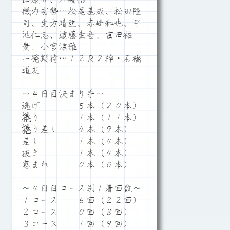
機力劣勢…松尾基成、松田隆
司、生方靖亜、赤峰和也、平
池仁志、遠藤圭吾、吉田祐
貴、小宮涼雅
一発期待…１２Ｒ２枠・石橋
道友
～４日目決まり手～
逃げ ５本（２０本）
捲り １本（１１本）
捲り差し ４本（９本）
差し １本（４本）
抜き １本（４本）
恵まれ ０本（０本）
～４日目コース別１着回数～
１コース ６回（２２回）
２コース ０回（８回）
３コース １回（９回）