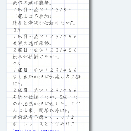
柴田の逃げ態勢。
２回目…並び１２３/５６
（藤山は不参加）
藤原と滝沢が仕掛けたがF。
３R
１回目…並び１２３/４５６
廣瀬の逃げ態勢。
２回目…並び１２３/４５６
松本が仕掛けたがF。
４R
１回目…並び１２３/４５６
少し水野が伸び加減も内２艇
はF。
２回目…並び１２３/４５６
石岡が仕掛けたが、S放った
のか酒見が伸び返した。ちな
みに山来、関根以外はF。
直前記者予想をチェック♪
ボートレースとこなめＨＰ
http://www.boatrace-