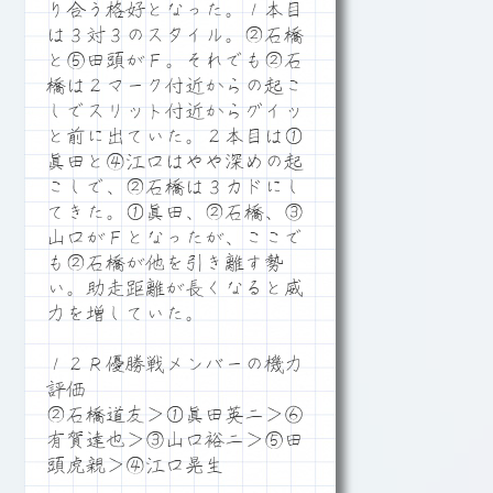
り合う格好となった。１本目
は３対３のスタイル。②石橋
と⑤田頭がＦ。それでも②石
橋は２マーク付近からの起こ
しでスリット付近からグイッ
と前に出ていた。２本目は①
眞田と④江口はやや深めの起
こしで、②石橋は３カドにし
てきた。①眞田、②石橋、③
山口がＦとなったが、ここで
も②石橋が他を引き離す勢
い。助走距離が長くなると威
力を増していた。
１２Ｒ優勝戦メンバーの機力
評価
②石橋道友＞①眞田英二＞⑥
有賀達也＞③山口裕二＞⑤田
頭虎親＞④江口晃生