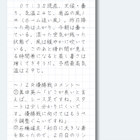
０７：３８現在、天候・曇
り、気温２４℃、南西の風１
ｍ（ホーム追い風）。昨日降
った雨は上がり、今朝は曇っ
ている。湿った空気が残った
状態で、風は緩やかに吹いて
いる。このあと晴れ間が見え
る時間帯になると蒸し暑さは
増してきそうだ。予想最高気
温は２９℃。
～１２Ｒ優勝戦コメント～
①眞田英二「どこが良いと言
えば、レース足ですね。スタ
ートは少し分かりにくいで
す。優勝戦に向けてはもうペ
ラ調整ぐらいですね」
②石橋道友「初日に大きな着
を取ったので、２日目のリン