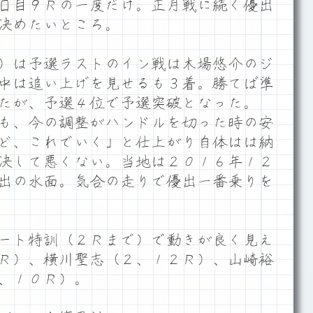
日目９Ｒの一度だけ。正月戦に続く優出
決めたいところ。
）は予選ラストのイン戦は木場悠介のジ
中は追い上げを見せるも３着。勝てば準
たが、予選４位で予選突破となった。
も、今の調整がハンドルを切った時の安
ど、これでいく」と仕上がり自体はは納
決して悪くない。当地は２０１６年１２
出の水面。気合の走りで優出一番乗りを
ート特訓（２Ｒまで）で動きが良く見え
Ｒ）、横川聖志（２、１２Ｒ）、山崎裕
、１０Ｒ）。