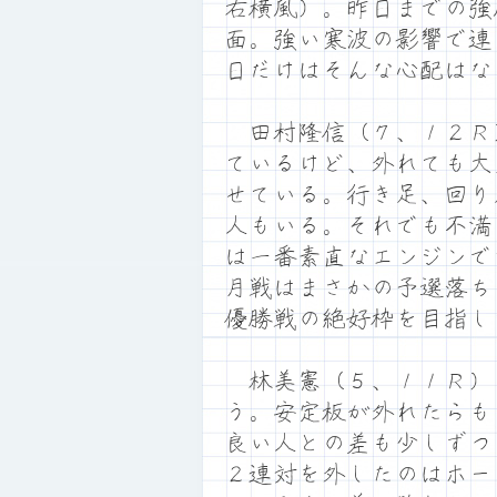
右横風）。昨日までの強
面。強い寒波の影響で連
日だけはそんな心配はな
田村隆信（７、１２Ｒ
ているけど、外れても大
せている。行き足、回り
人もいる。それでも不満
は一番素直なエンジンで
月戦はまさかの予選落ち
優勝戦の絶好枠を目指し
林美憲（５、１１Ｒ）
う。安定板が外れたらも
良い人との差も少しずつ
２連対を外したのはホー