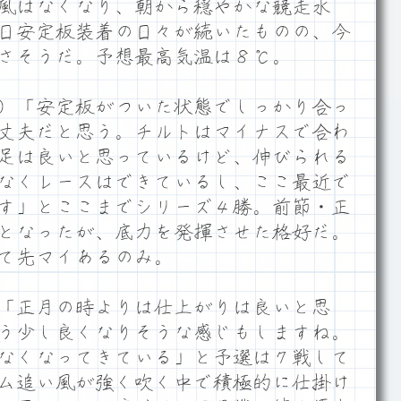
風はなくなり、朝から穏やかな競走水
日安定板装着の日々が続いたものの、今
さそうだ。予想最高気温は８℃。
）「安定板がついた状態でしっかり合っ
丈夫だと思う。チルトはマイナスで合わ
足は良いと思っているけど、伸びられる
なくレースはできているし、ここ最近で
す」とここまでシリーズ４勝。前節・正
となったが、底力を発揮させた格好だ。
て先マイあるのみ。
「正月の時よりは仕上がりは良いと思
う少し良くなりそうな感じもしますね。
なくなってきている」と予選は７戦して
ム追い風が強く吹く中で積極的に仕掛け