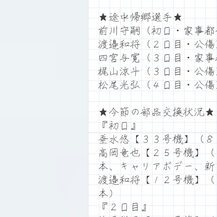
★途中帰郷選手★
前川守嗣（初日・家事都
渡邉和将（２日目・公傷
四宮与寛（３日目・家事
梶山涼斗（３日目・公傷
松尾光弘（４日目・公傷
★今節の部品交換状況★
『初日』
垂水悠【３３号機】（８
高岡竜也【２５号機】（
本、キャリアボデー、新
渡邉和将【１２号機】（
本）
『２日目』