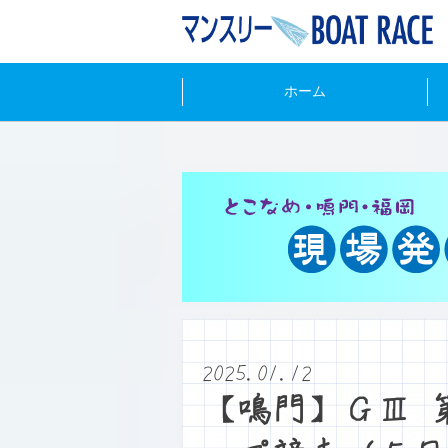
ホーム
2025.01.12
【鳴門】ＧⅢ 