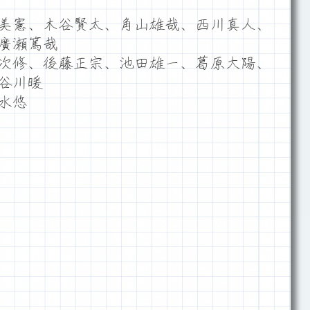
美憲、木谷賢太、角山雄哉、西川真人、
廣瀬篤哉
次修、後藤正宗、池田雄一、葛原大陽、
谷川暖
水悠