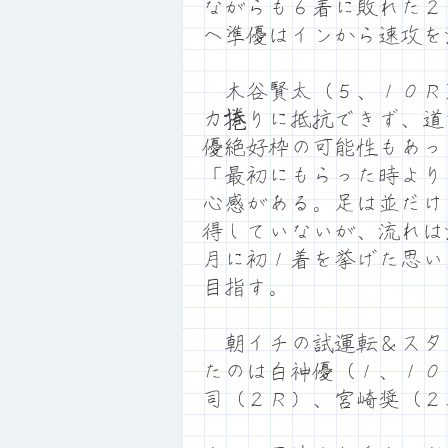
ながらも６着に敗れた２
へ準優はインから速攻を
木谷賢太（５、１０Ｒ
カ捲りに抵抗できず、道
優絶好枠の可能性もあっ
「最初にもらった時より
心感がある。足は並だけ
得していないが、流れは
月に初１着を挙げた思い
目指す。
朝イチの試運転＆スタ
たのは白神優（１、１０
司（２Ｒ）、宮崎奨（２