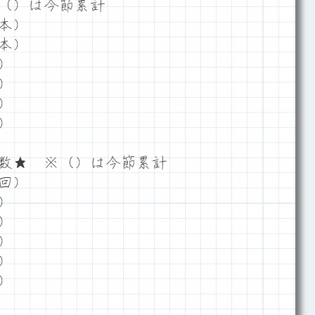
（）は今節累計
本）
本）
）
）
）
）
数★ ※（）は今節累計
回）
）
）
）
）
）