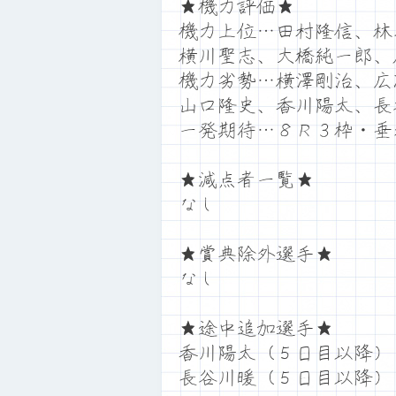
★機力評価★
機力上位…田村隆信、林
横川聖志、大橋純一郎、
機力劣勢…横澤剛治、広
山口隆史、香川陽太、長
一発期待…８Ｒ３枠・垂
★減点者一覧★
なし
★賞典除外選手★
なし
★途中追加選手★
香川陽太（５日目以降）
長谷川暖（５日目以降）