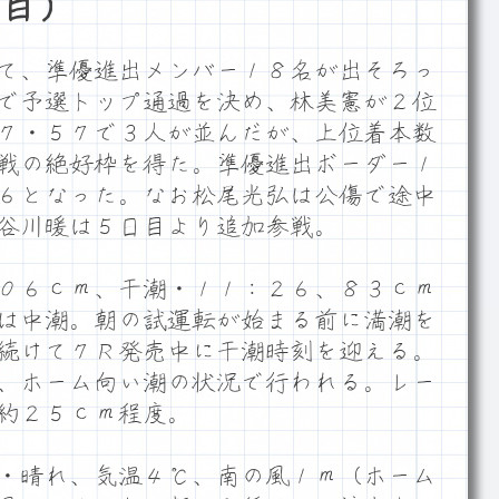
目）
て、準優進出メンバー１８名が出そろっ
で予選トップ通過を決め、林美憲が２位
７・５７で３人が並んだが、上位着本数
戦の絶好枠を得た。準優進出ボーダー１
６となった。なお松尾光弘は公傷で途中
谷川暖は５日目より追加参戦。
０６ｃｍ、干潮・１１：２６、８３ｃｍ
は中潮。朝の試運転が始まる前に満潮を
続けて７Ｒ発売中に干潮時刻を迎える。
、ホーム向い潮の状況で行われる。レー
約２５ｃｍ程度。
・晴れ、気温４℃、南の風１ｍ（ホーム