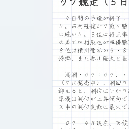
ップ競走（５日
４日間の予選が終了し
た。田村隆信が７戦４勝
に続いた。３位は得点率
の差で中村辰也が準優勝
８位は横川聖志の５・８
帰郷、また香川陽太と長
満潮・０７：０７、１
（７Ｒ発売中）。潮回り
迎えると、潮位は下がり
準優は潮位が上昇傾向で
ス中の潮位変動は最大で
０７：４８現在、天候