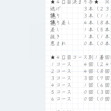
★４日目決まり手★ ※
逃げ ３本（２３
捲り ３本（１１
捲り差し ４本（８本
差し １本（５本
抜き １本（１本
恵まれ ０本（０本
★４日目コース別１着回
１コース ４回（２４
２コース ４回（８回
３コース ３回（７回
４コース １回（６回
５コース ０回（３回
６コース ０回（０回