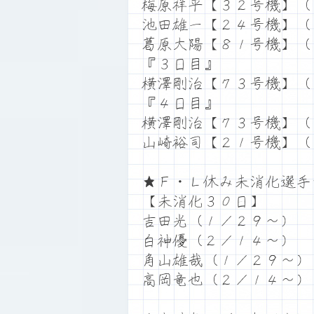
梅原祥平【３２号機】（
池田雄一【２４号機】（
葛原大陽【８１号機】（
『３日目』
横澤剛治【７３号機】（
『４日目』
横澤剛治【７３号機】（
山崎裕司【２１号機】（
★Ｆ・Ｌ休み未消化選手
【未消化３０日】
吉田光（１／２９～）
白神優（２／１４～）
角山雄哉（１／２９～）
高岡竜也（２／１４～）